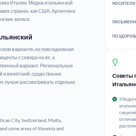
ризма Италии. Медиа итальянской
НОСИТЕЛИ
аких странах, как США, Аргентина
нские записи.
ПИСЬМЕНН
альянский
ПОЗДОРОВ
ском варианте, но повседневная
центы с севера на юг, а
ственный вариант. Региональные
ий и венетский, существенно
Советы п
 их лучше рассматривать отдельно
Итальян
Убедите
итальян
сицилий
отличаю
ican City, Switzerland, Malta,
распоз
and some areas of Slovenia and