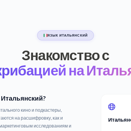
ЯЗЫК ИТАЛЬЯНСКИЙ
Знакомство с
крибацией на Италь
а Итальянский?
ального кино и подкастеры,
аются на расшифровку, как и
Итальян
 маркетинговым исследованиям и