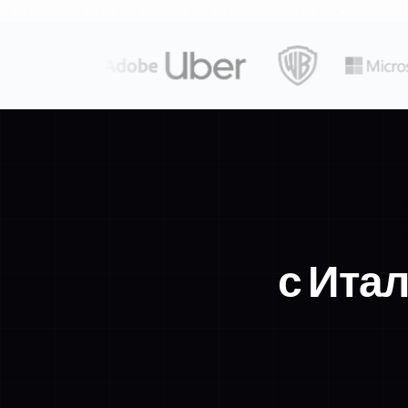
с Ита