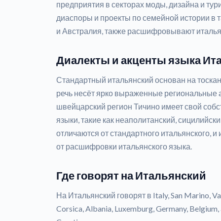
предприятия в секторах моды, дизайна и ту
диаспоры и проекты по семейной истории в т
и Австралия, также расшифровывают италья
Диалекты и акценты языка Ит
Стандартный итальянский основан на тоскан
речь несёт ярко выраженные региональные ак
швейцарский регион Тичино имеет свой соб
языки, такие как неаполитанский, сицилийск
отличаются от стандартного итальянского, и
от расшифровки итальянского языка.
Где говорят на Итальянский
На Итальянский говорят в Italy, San Marino, Vat
Corsica, Albania, Luxemburg, Germany, Belgium, 