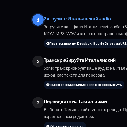
Загрузите Итальянский audio
1
Загрузите ваш файл Итальянский audio в 
MOV, MP3, WAV и все распространенные 
Перетаскивание, Dropbox, Google Drive или URL
Транскрибируйте Итальянский
2
Sonix транскрибирует ваше аудио на Итал
исходного текста для перевода.
Транскрипция Итальянский с точностью 99%
Переведите на Тамильский
3
Выберите Тамильский в меню перевода. П
параллельном редакторе.
55+ языков перевода