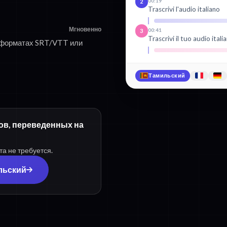
00:19
2
Trascrivi l'audio italiano
Мгновенно
00:41
3
Trascrivi il tuo audio itali
в форматах SRT/VTT или
Тамильский
ров, переведенных на
та не требуется.
льский