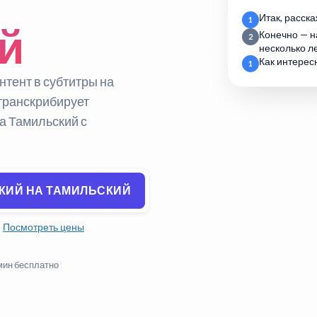
Итак, расска
1
й
Конечно — н
2
несколько ле
Как интерес
1
нтент в субтитры на
 транскрибирует
а Тамильский с
КИЙ НА ТАМИЛЬСКИЙ
Посмотреть цены
мин бесплатно