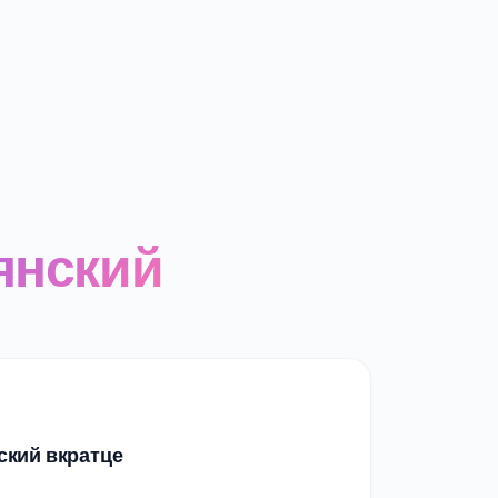
янский
ский вкратце