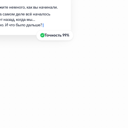
жите немного, как вы начинали.
а самом деле всё началось
т назад, когда мы…
но. И что было дальше?
Точность 99%