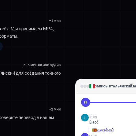
~1 мин
Sonix. Мы принимаем MP4,
форматы.
5–6 мин на час аудио
ьянский для создания точного
запись-итальянский.
~2 мин
роверьте перевод в нашем
00:03
1
Ciao!
வணக்கம்