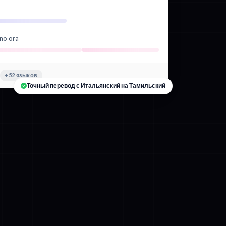
ano ora
+52 языков
Точный перевод с Итальянский на Тамильский