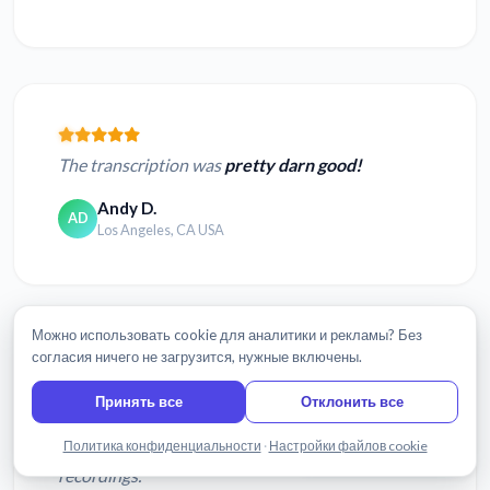
The transcription was
pretty darn good!
Andy D.
AD
Los Angeles, CA USA
Можно использовать cookie для аналитики и рекламы? Без
согласия ничего не загрузится, нужные включены.
I’ve now used Sonix.ai twice, and find the service
Принять все
Отклонить все
simple and accurate.
It’s exactly what I’ve been
Написать нам
Политика конфиденциальности
·
Настройки файлов cookie
looking for to get text from audio and video
recordings.