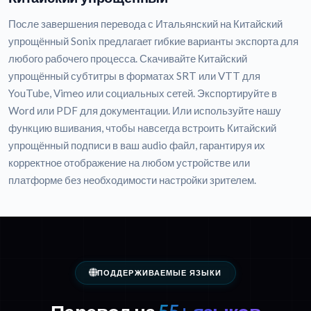
После завершения перевода с Итальянский на Китайский
упрощённый Sonix предлагает гибкие варианты экспорта для
любого рабочего процесса. Скачивайте Китайский
упрощённый субтитры в форматах SRT или VTT для
YouTube, Vimeo или социальных сетей. Экспортируйте в
Word или PDF для документации. Или используйте нашу
функцию вшивания, чтобы навсегда встроить Китайский
упрощённый подписи в ваш audio файл, гарантируя их
корректное отображение на любом устройстве или
платформе без необходимости настройки зрителем.
ПОДДЕРЖИВАЕМЫЕ ЯЗЫКИ