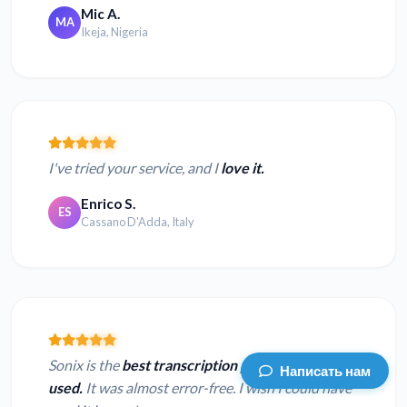
Mic A.
MA
Ikeja, Nigeria
I've tried your service, and I
love it.
Enrico S.
ES
Cassano D'Adda, Italy
Sonix is the
best transcription program I've ever
Написать нам
used.
It was almost error-free. I wish I could have