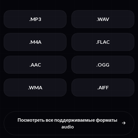
.MP3
.WAV
.M4A
.FLAC
.AAC
.OGG
.WMA
.AIFF
Посмотреть все поддерживаемые форматы
audio