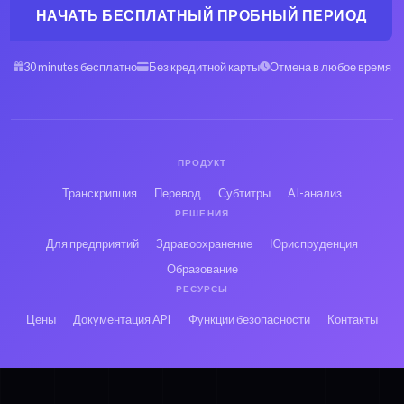
НАЧАТЬ БЕСПЛАТНЫЙ ПРОБНЫЙ ПЕРИОД
30 minutes бесплатно
Без кредитной карты
Отмена в любое время
ПРОДУКТ
Транскрипция
Перевод
Субтитры
AI-анализ
РЕШЕНИЯ
Для предприятий
Здравоохранение
Юриспруденция
Образование
РЕСУРСЫ
Цены
Документация API
Функции безопасности
Контакты