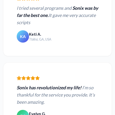
I tried several programs and
Sonix was by
far the best one.
It gave me very accurate
scripts
Keti A.
KA
Tbilisi, GA, USA
Sonix has revolutionized my life!
I’m so
thankful for the service you provide. It’s
been amazing.
Evelyn G.