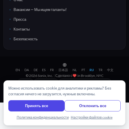
Вакансии — Мы ищем таланты!
Пресса
Контакты
Безопасность
EN
DA
DE
ES
FR
日本語
NL
PT
RU
TR
中文
·
·
·
·
·
·
·
·
·
·
© 2026 Sonix, Inc.
|
Сделано с
in
Brooklyn, NYC
Войти
Карта сайта
Политика конфиденциальности
Можно использовать cookie для аналитики и рекламы? Без
Условия использования
Настройки файлов cookie
согласия ничего не загрузится, нужные включены.
Принять все
Отклонить все
Написать нам
Политика конфиденциальности
·
Настройки файлов cookie