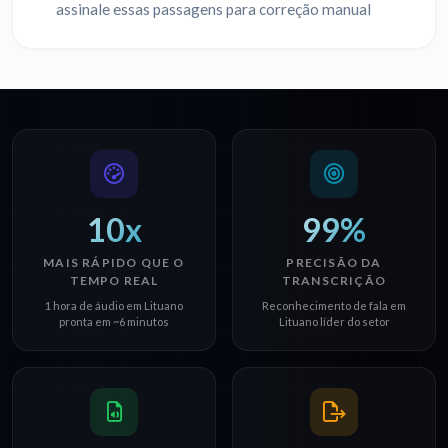
assinale essas passagens para correção manual
10x
99%
MAIS RÁPIDO QUE O
PRECISÃO DA
TEMPO REAL
TRANSCRIÇÃO
1 hora de áudio em Lituano
Reconhecimento de fala em
pronta em ~6 minutos
Lituano líder do setor