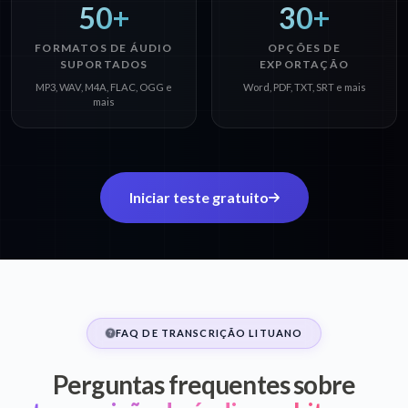
50+
30+
FORMATOS DE ÁUDIO
OPÇÕES DE
SUPORTADOS
EXPORTAÇÃO
MP3, WAV, M4A, FLAC, OGG e
Word, PDF, TXT, SRT e mais
mais
Iniciar teste gratuito
FAQ DE TRANSCRIÇÃO LITUANO
Perguntas frequentes sobre