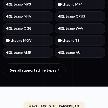
Lituano MP3
Lituano MP4
Lituano M4A
Lituano OPUS
Lituano OGG
Lituano WAV
Lituano MOV
Lituano TS
Lituano AMR
Lituano AU
See all supported file types
AVALIAÇÕES DE TRANSCRIÇÃO