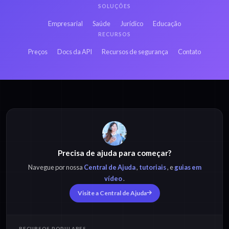
SOLUÇÕES
Empresarial
Saúde
Jurídico
Educação
RECURSOS
Preços
Docs da API
Recursos de segurança
Contato
Precisa de ajuda para começar?
Navegue por nossa
Central de Ajuda
,
tutoriais
, e
guias em
vídeo
.
Visite a Central de Ajuda
RECURSOS POPULARES