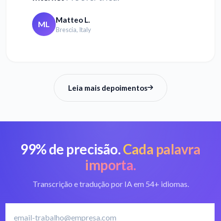
Matteo L.
ML
Brescia, Italy
Leia mais depoimentos
99% de precisão.
Cada palavra
importa.
Transcrição e tradução por IA em 54+ idiomas.