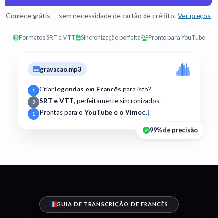
Comece grátis — sem necessidade de cartão de crédito.
Ver preços
Formatos SRT e VTT
Sincronização perfeita
Pronto para YouTube
gravacao.mp3
Criar
legendas em Francês
para isto?
1
SRT e VTT
, perfeitamente sincronizados.
2
Prontas para o
YouTube e o Vimeo
.
1
99% de precisão
GUIA DE TRANSCRIÇÃO DE FRANCÊS