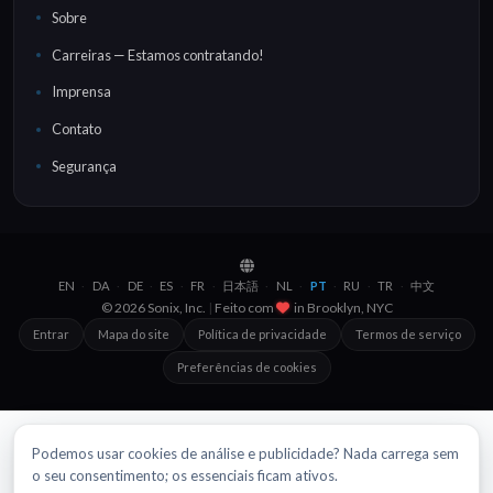
Sobre
Carreiras — Estamos contratando!
Imprensa
Contato
Segurança
EN
DA
DE
ES
FR
日本語
NL
PT
RU
TR
中文
·
·
·
·
·
·
·
·
·
·
© 2026 Sonix, Inc.
|
Feito com
in
Brooklyn, NYC
Entrar
Mapa do site
Política de privacidade
Termos de serviço
Preferências de cookies
Podemos usar cookies de análise e publicidade? Nada carrega sem
o seu consentimento; os essenciais ficam ativos.