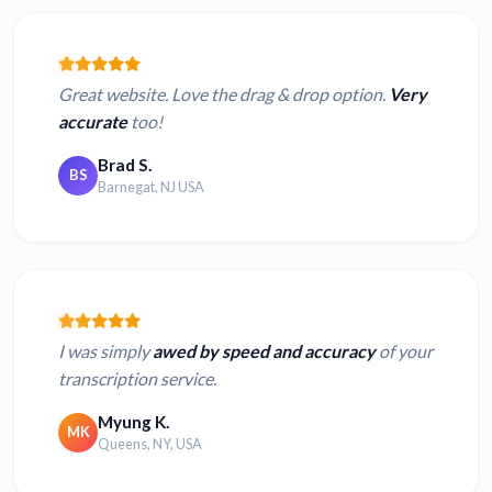
Great website. Love the drag & drop option.
Very
accurate
too!
Brad S.
BS
Barnegat, NJ USA
I was simply
awed by speed and accuracy
of your
transcription service.
Myung K.
MK
Queens, NY, USA