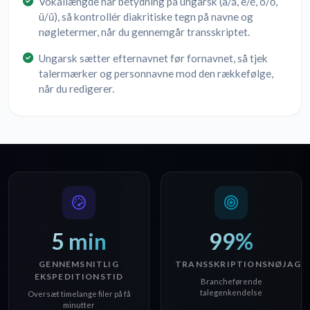
Vokallængde har betydning på ungarsk (a/á, e/é, ö/ő,
ü/ű), så kontrollér diakritiske tegn på navne og
nøgletermer, når du gennemgår transskriptet.
Ungarsk sætter efternavnet før fornavnet, så tjek
talermærker og personnavne mod den rækkefølge,
når du redigerer.
5 min
99%
GENNEMSNITLIG
TRANSSKRIPTIONSNØJAGT
EKSPEDITIONSTID
Brancheførende
talegenkendelse
Oversæt timelange filer på få
minutter