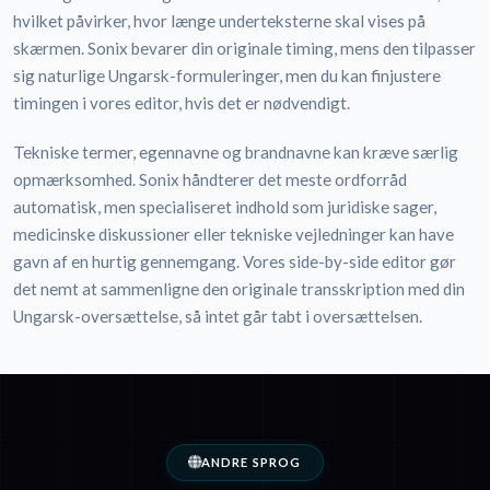
hvilket påvirker, hvor længe underteksterne skal vises på
skærmen. Sonix bevarer din originale timing, mens den tilpasser
sig naturlige Ungarsk-formuleringer, men du kan finjustere
timingen i vores editor, hvis det er nødvendigt.
Tekniske termer, egennavne og brandnavne kan kræve særlig
opmærksomhed. Sonix håndterer det meste ordforråd
automatisk, men specialiseret indhold som juridiske sager,
medicinske diskussioner eller tekniske vejledninger kan have
gavn af en hurtig gennemgang. Vores side-by-side editor gør
det nemt at sammenligne den originale transskription med din
Ungarsk-oversættelse, så intet går tabt i oversættelsen.
ANDRE SPROG