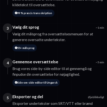
kildetekst til oversættelse.
99 % præcis transskription
Vælg dit sprog
3
~1 min
Vælg dit målsprog fra oversættelsesmenuen for at
generere oversatte undertekster.
55+ målsprog
Gennemse oversættelse
4
~5 min
Brug vores side-by-side editor til at gennemgå og
finpudse din oversættelse for nøjagtighed.
Side-om-side-editor til Ungarsk
Eksporter og del
5
Øjeblikkeligt
Eksporter undertekster som SRT/VTT eller brænd