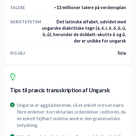
~13 millioner talere på verdensplan
TALERE
Det latinske alfabet, udvidet med
SKRIFTSYSTEM
ungarske diakritiske tegn (á, é, í, ó, ö, ő, ú,
ü, ű), herunder de dobbelt-akutte ő og ű,
der er unikke for ungarsk
Szia
SIG HEJ
Tips til præcis transskription af Ungarsk
Ungarsk er agglutinerende, så et enkelt ord kan bære
flere endelser; korrekturlæs ordendelser i editoren, da
en enkelt fejlhørt endelse ændrer den grammatiske
betydning.