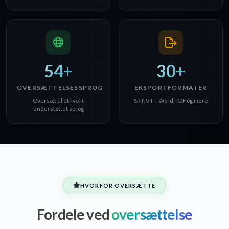
54+
30+
OVERSÆTTELSESSPROG
EKSPORTFORMATER
Oversæt til ethvert
SRT, VTT, Word, PDF og mere
understøttet sprog
HVORFOR OVERSÆTTE
Fordele ved
oversættelse