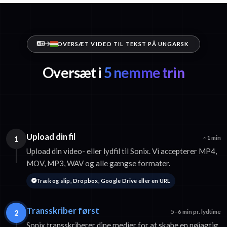
OVERSÆT VIDEO TIL TEKST PÅ UNGARSK
Oversæt i
5 nemme trin
Upload din fil
1
~1 min
Upload din video- eller lydfil til Sonix. Vi accepterer MP4,
MOV, MP3, WAV og alle gængse formater.
Træk og slip, Dropbox, Google Drive eller en URL
Transskriber først
2
5–6 min pr. lydtime
Sonix transskriberer dine medier for at skabe en nøjagtig