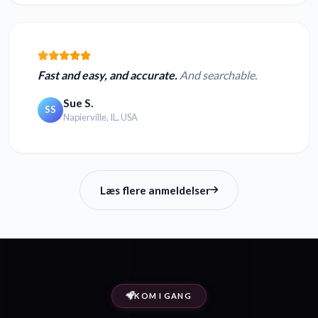
Fast and easy, and accurate.
And searchable.
Sue S.
SS
Napierville, IL, USA
Læs flere anmeldelser
KOM I GANG