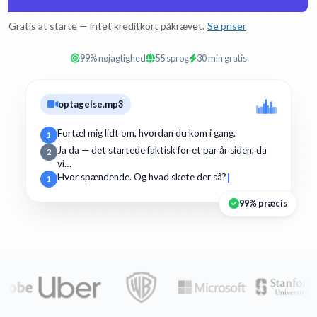
Gratis at starte — intet kreditkort påkrævet.
Se priser
99% nøjagtighed
55 sprog
30 min gratis
optagelse.mp3
Fortæl mig lidt om, hvordan du kom i gang.
1
Ja da — det startede faktisk for et par år siden, da
2
vi…
Hvor spændende. Og hvad skete der så?
1
99% præcis