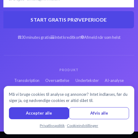
START GRATIS PRØVEPERIODE
30 minutes gratis
Intet kreditkort
Afmeld når som helst
PRODUKT
Transskription
Oversættelse
Undertekster
AI-analyse
LØSNINGER
Må vi bruge cookies til analyse og annoncer? Intet indlæses, før du
Virksomhed
Sundhedsvæsen
Juridisk
Uddannelse
siger ja, og nødvendige cookies er altid slået til.
RESSOURCER
Accepter alle
Afvis alle
Priser
API-dokumentation
Sikkerhedsfunktioner
Kontakt
Chat med os
Privatlivspolitik
·
Cookieindstillinger