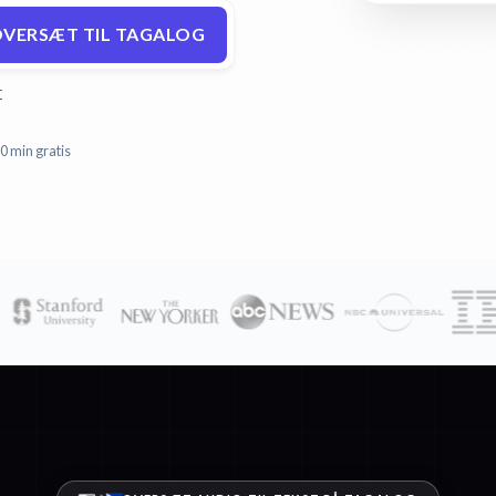
VERSÆT TIL TAGALOG
r
0 min gratis