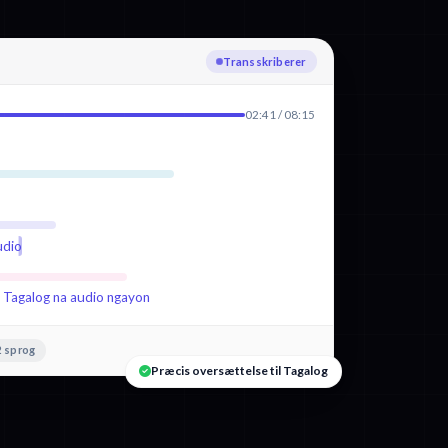
Transskriberer
02:41 / 08:15
udio
g Tagalog na audio ngayon
 sprog
Præcis oversættelse til Tagalog