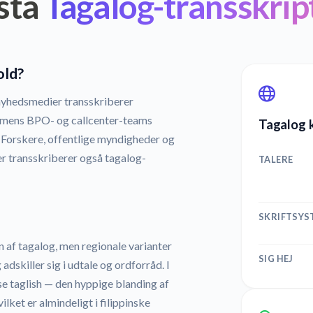
stå
Tagalog-transskrip
old?
 nyhedsmedier transskriberer
, mens BPO- og callcenter-teams
Tagalog k
 Forskere, offentlige myndigheder og
er transskriberer også tagalog-
TALERE
SKRIFTSYS
n af tagalog, men regionale varianter
SIG HEJ
skiller sig i udtale og ordforråd. I
se taglish — den hyppige blanding af
lket er almindeligt i filippinske