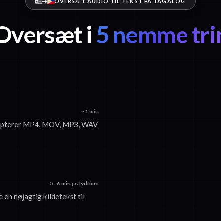
OVERSÆT AUDIO TIL TEKST PÅ TAGALOG
Oversæt i
5 nemme tri
~1 min
 accepterer MP4, MOV, MP3, WAV
5–6 min pr. lydtime
 en nøjagtig kildetekst til