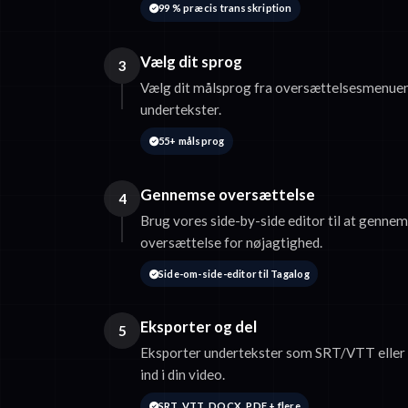
99 % præcis transskription
Vælg dit sprog
3
Vælg dit målsprog fra oversættelsesmenuen
undertekster.
55+ målsprog
Gennemse oversættelse
4
Brug vores side-by-side editor til at gennem
oversættelse for nøjagtighed.
Side-om-side-editor til Tagalog
Eksporter og del
5
Eksporter undertekster som SRT/VTT eller 
ind i din video.
SRT, VTT, DOCX, PDF + flere