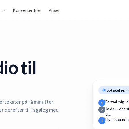
r
Konverter filer
Priser
o til
optagelse.m
ertekster på få minutter.
Fortæl mig li
1
er derefter til Tagalog med
Ja da — det st
2
vi…
Hvor spænden
1