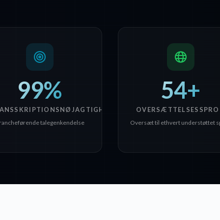
99%
54+
ANSSKRIPTIONSNØJAGTIGHED
OVERSÆTTELSESSPRO
rancheførende talegenkendelse
Oversæt til ethvert understøttet 