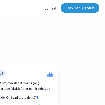
Prøv Sonix gratis
Log ind
p3
dt om, hvordan du kom i gang.
artede faktisk for et par år siden, da
de. Og hvad skete der så?