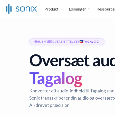
Produkt
Løsninger
Ressource
HJEM
OVERSÆTTELSE
TAGALOG
Oversæt audi
Tagalog
Konverter dit audio-indhold til Tagalog und
Sonix transskriberer din audio og oversætt
AI-drevet præcision.