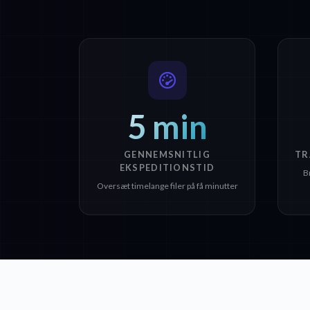
5 min
GENNEMSNITLIG
TR
EKSPEDITIONSTID
B
Oversæt timelange filer på få minutter