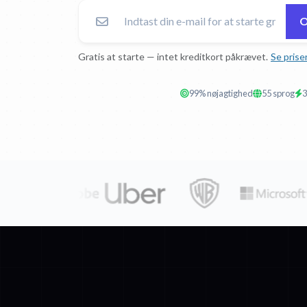
O
Gratis at starte — intet kreditkort påkrævet.
Se prise
99% nøjagtighed
55 sprog
3