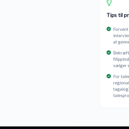
Tips til 
Forvent 
intervie
at genn
Bekræft,
filippin
vælger 
For tale
regiona
tagalog
talespr