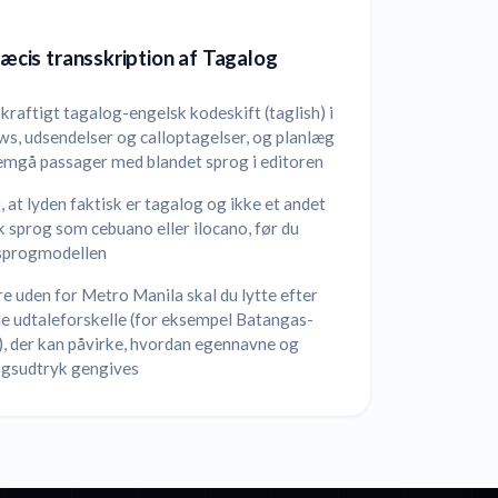
præcis transskription af Tagalog
kraftigt tagalog-engelsk kodeskift (taglish) i
ws, udsendelser og calloptagelser, og planlæg
emgå passager med blandet sprog i editoren
 at lyden faktisk er tagalog og ikke et andet
sk sprog som cebuano eller ilocano, før du
sprogmodellen
re uden for Metro Manila skal du lytte efter
le udtaleforskelle (for eksempel Batangas-
), der kan påvirke, hvordan egennavne og
ogsudtryk gengives