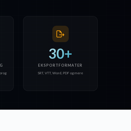
30+
G
EKSPORTFORMATER
sprog
SRT, VTT, Word, PDF og mere