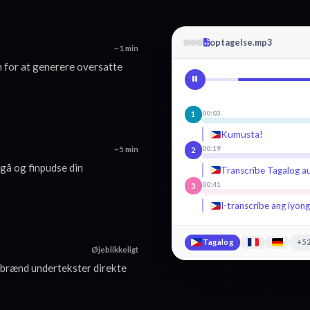
optagelse.mp3
~1 min
 for at generere oversatte
00:03
1
Kumusta!
00:19
~5 min
2
gå og finpudse din
Transcribe Tagalog a
00:41
3
I-transcribe ang iyon
Tagalog
+52
Øjeblikkeligt
brænd undertekster direkte