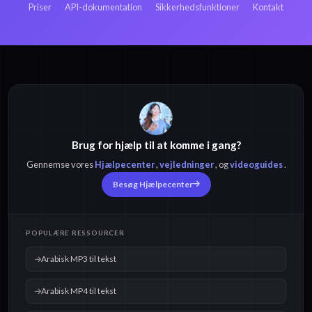
Priser
API-dokumentation
Sikkerhedsfunktioner
Kontakt
Brug for hjælp til at komme i gang?
Gennemse vores
Hjælpecenter
,
vejledninger
, og
videoguides
.
Besøg Hjælpecenter
POPULÆRE RESSOURCER
Arabisk MP3 til tekst
Arabisk MP4 til tekst