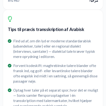
مرحبا!
SIG HEJ
Tips til præcis transskription af Arabisk
Find ud af, om din lyd er moderne standardarabisk
(udsendelser, taler) eller en regional dialekt
(interviews, samtaler) — dialektal tale kræver typisk
mere oprydning i editoren.
Forvent kodeskift: maghrebinske talere blander ofte
fransk ind, og golf- eller levantinske talere blander
ofte engelsk ind midt i en sætning, så gennemgå disse
passager nøje.
Optag hver taler på et separat spor, hvor det er muligt
— Sonix samler flersporsoptagelser i én
transskription med talermærkater, hvilket hjælper
ved overlappende arabisk samtale.