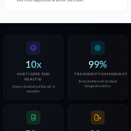
10x
99%
HURTIGERE END
TRANSKRIPTIONSNØJAGTI
REALTID
Brancheførende Arabisk
talegenkendelse
1 times Arabisk lyd klar på ~6
minutter