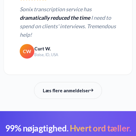
Sonix transcription service has
dramatically reduced the time
I need to
spend on clients' interviews. Tremendous
help!
Curt W.
CW
Boise, ID, USA
Læs flere anmeldelser
99% nøjagtighed.
Hvert ord tæller.