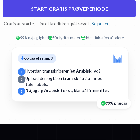
START GRATIS PRØVEPERIODE
Gratis at starte — intet kreditkort påkrævet.
Se priser
99% nøjagtighed
50+ lydformater
Identifikation af talere
optagelse.mp3
Hvordan transskriberer jeg
Arabisk lyd
?
1
Upload den og få en
transskription med
2
talerlabels
.
Nøjagtig Arabisk tekst
, klar på få minutter.
1
99% præcis