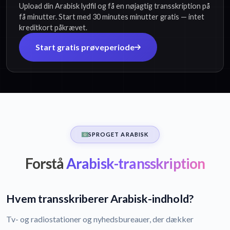
Upload din Arabisk lydfil og få en nøjagtig transskription på
få minutter. Start med 30 minutes minutter gratis — intet
kreditkort påkrævet.
Start gratis prøveperiode
SPROGET ARABISK
Forstå
Arabisk-transskription
Hvem transskriberer Arabisk-indhold?
Tv- og radiostationer og nyhedsbureauer, der dækker