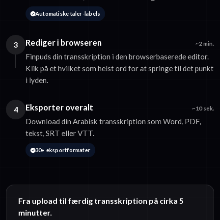
Automatiske taler-labels
Rediger i browseren
3
~2 min.
Finpuds din transskription i den browserbaserede editor.
Klik på et hvilket som helst ord for at springe til det punkt
i lyden.
Eksporter overalt
4
~10 sek.
Download din Arabisk transskription som Word, PDF,
tekst, SRT eller VTT.
30+ eksportformater
Fra upload til færdig transskription på cirka 5
minutter.