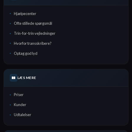
Hjælpecenter
Ofte stillede spørgsmål
Trin-for-trin vejledninger
Hvorfor transskribere?
Optag god lyd
LÆS MERE
Priser
Kunder
Udtalelser