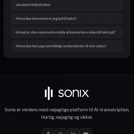
Arabisk M4A til tekst
Hvordan konverterer jeg lyd til tekst?
Hvad er den nemmeste måde at konvertere video til tekst på?
Hvordan kan jeg nemt tilføje undertekster til min video?
Sonix er verdens mest nøjagtige platform til
AI-transskription
.
Hurtig
,
nøjagtig
og
sikker
.