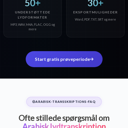
50+
30+
UNDERSTØTTEDE
EKSPORTMULIGHEDER
LYDFORMATER
Word, PDF, TXT, SRT og mere
MP3, WAV, M4A, FLAC, OGG og
mere
Start gratis prøveperiode
ARABISK-TRANSSKRIPTIONS-FAQ
Ofte stillede spørgsmål om
Arabisk lydtranskription