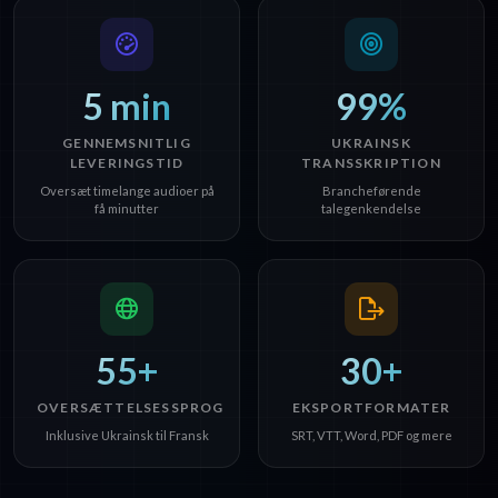
5 min
99%
GENNEMSNITLIG
UKRAINSK
LEVERINGSTID
TRANSSKRIPTION
Oversæt timelange audioer på
Brancheførende
få minutter
talegenkendelse
55+
30+
OVERSÆTTELSESSPROG
EKSPORTFORMATER
Inklusive Ukrainsk til Fransk
SRT, VTT, Word, PDF og mere