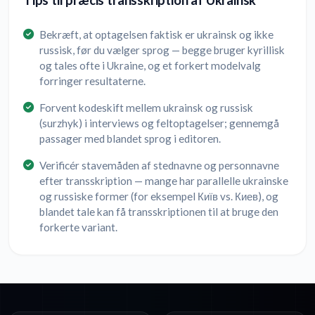
Tips til præcis transskription af Ukrainsk
Bekræft, at optagelsen faktisk er ukrainsk og ikke
russisk, før du vælger sprog — begge bruger kyrillisk
og tales ofte i Ukraine, og et forkert modelvalg
forringer resultaterne.
Forvent kodeskift mellem ukrainsk og russisk
(surzhyk) i interviews og feltoptagelser; gennemgå
passager med blandet sprog i editoren.
Verificér stavemåden af stednavne og personnavne
efter transskription — mange har parallelle ukrainske
og russiske former (for eksempel Київ vs. Киев), og
blandet tale kan få transskriptionen til at bruge den
forkerte variant.