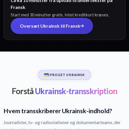
Cirka 10 minutter fra upload til undertekster på
Fransk
Start med 30 minutter gratis. Intet kreditkort kræves.
Oversæt Ukrainsk til Fransk
SPROGET UKRAINSK
Forstå
Ukrainsk-transskription
Hvem transskriberer Ukrainsk-indhold?
Journalister, tv- og radiostationer og dokumentarteams, der