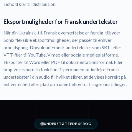
indhold klar til distribution.
Eksportmuligheder for Fransk undertekster
Når din Ukrainsk-til-Fransk oversættelse er færdig, tilbyder
Sonix fleksible eksportmuligheder, der passer til enhver
arbejdsgang. Download Fransk undertekster som SRT- eller
VTT-filer til YouTube, Vimeo eller sociale medieplatforme.
Eksporter til Word eller PDF til dokumentationsformål. Eller
brug vores burn-in funktion til permanent at indlejre Fransk
undertekster i din audio fil, hvilket sikrer, at de vises korrekt på
enhver enhed eller platform uden behov for brugerindstillinger.
UNDERSTØTTEDE SPROG