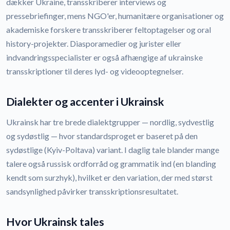
dækker Ukraine, transskriberer interviews og
pressebriefinger, mens NGO'er, humanitære organisationer og
akademiske forskere transskriberer feltoptagelser og oral
history-projekter. Diasporamedier og jurister eller
indvandringsspecialister er også afhængige af ukrainske
transskriptioner til deres lyd- og videooptegnelser.
Dialekter og accenter i Ukrainsk
Ukrainsk har tre brede dialektgrupper — nordlig, sydvestlig
og sydøstlig — hvor standardsproget er baseret på den
sydøstlige (Kyiv-Poltava) variant. I daglig tale blander mange
talere også russisk ordforråd og grammatik ind (en blanding
kendt som surzhyk), hvilket er den variation, der med størst
sandsynlighed påvirker transskriptionsresultatet.
Hvor Ukrainsk tales