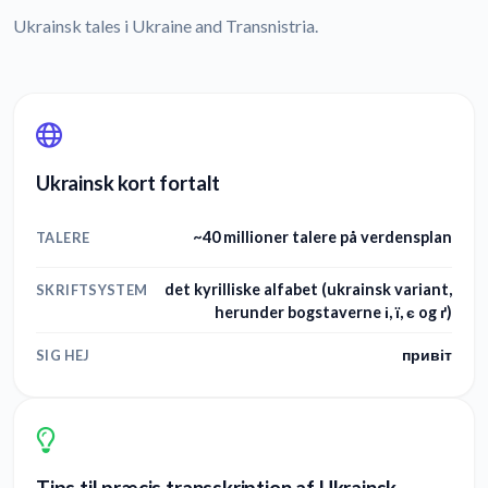
Ukrainsk tales i Ukraine and Transnistria.
Ukrainsk kort fortalt
~40 millioner talere på verdensplan
TALERE
det kyrilliske alfabet (ukrainsk variant,
SKRIFTSYSTEM
herunder bogstaverne і, ї, є og ґ)
привіт
SIG HEJ