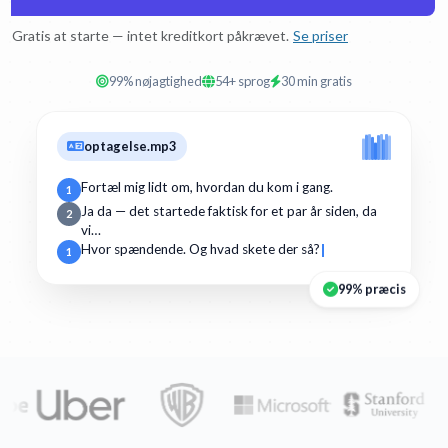
Gratis at starte — intet kreditkort påkrævet.
Se priser
99% nøjagtighed
54+ sprog
30 min gratis
optagelse.mp3
Fortæl mig lidt om, hvordan du kom i gang.
1
Ja da — det startede faktisk for et par år siden, da
2
vi…
Hvor spændende. Og hvad skete der så?
1
99% præcis