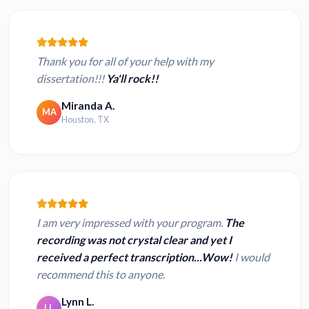
Thank you for all of your help with my
dissertation!!!
Ya'll rock!!
Miranda A.
MA
Houston, TX
I am very impressed with your program.
The
recording was not crystal clear and yet I
received a perfect transcription...Wow!
I would
recommend this to anyone.
Lynn L.
LL