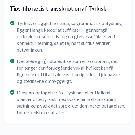
Tips til præcis transskription af Tyrkisk
Tyrkisk er agglutinerende, så grammatisk betydning
ligger i lange kæder af suffikser — gennemgå
ordendelser som tids- og nægtelsessuffikser ved
korrekturlæsning, da ét fejlhørt suffiks ændrer
betydningen.
Det bløde g (ğ) udtales ikke som en konsonant; det
forlænger den forudgående vokal, hvilket kan få
lignende ord til at lyde ens i hurtig tale — tjek navne
og stednavne omhyggeligt.
Diasporaoptagelser fra Tyskland eller Holland
blander ofte tyrkisk med tysk eller hollandsk midt i
sætningen; vælg det sprog, der dominerer optagelsen,
for de bedste resultater.