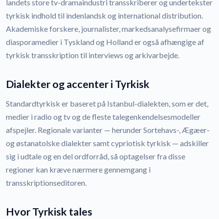
landets store tv-dramaindustri transskriberer og undertekster
tyrkisk indhold til indenlandsk og international distribution.
Akademiske forskere, journalister, markedsanalysefirmaer og
diasporamedier i Tyskland og Holland er også afhængige af
tyrkisk transskription til interviews og arkivarbejde.
Dialekter og accenter i Tyrkisk
Standardtyrkisk er baseret på Istanbul-dialekten, som er det,
medier i radio og tv og de fleste talegenkendelsesmodeller
afspejler. Regionale varianter — herunder Sortehavs-, Ægæer-
og østanatolske dialekter samt cypriotisk tyrkisk — adskiller
sig i udtale og en del ordforråd, så optagelser fra disse
regioner kan kræve nærmere gennemgang i
transskriptionseditoren.
Hvor Tyrkisk tales