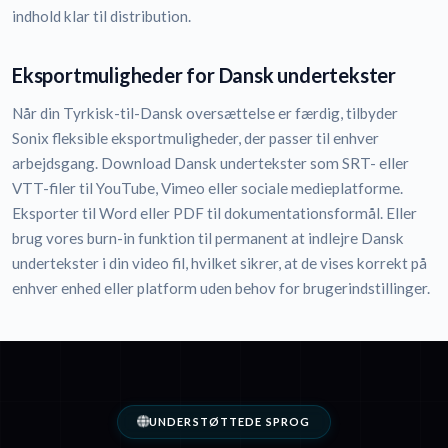
indhold klar til distribution.
Eksportmuligheder for Dansk undertekster
Når din Tyrkisk-til-Dansk oversættelse er færdig, tilbyder
Sonix fleksible eksportmuligheder, der passer til enhver
arbejdsgang. Download Dansk undertekster som SRT- eller
VTT-filer til YouTube, Vimeo eller sociale medieplatforme.
Eksporter til Word eller PDF til dokumentationsformål. Eller
brug vores burn-in funktion til permanent at indlejre Dansk
undertekster i din video fil, hvilket sikrer, at de vises korrekt på
enhver enhed eller platform uden behov for brugerindstillinger.
UNDERSTØTTEDE SPROG