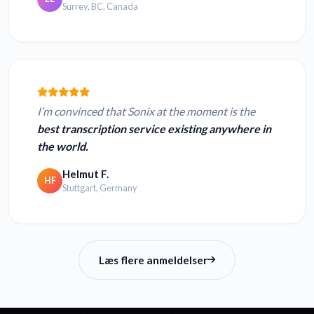
Surrey, BC, Canada
I’m convinced that Sonix at the moment is the
best transcription service existing anywhere in
the world.
Helmut F.
HF
Stuttgart, Germany
Læs flere anmeldelser