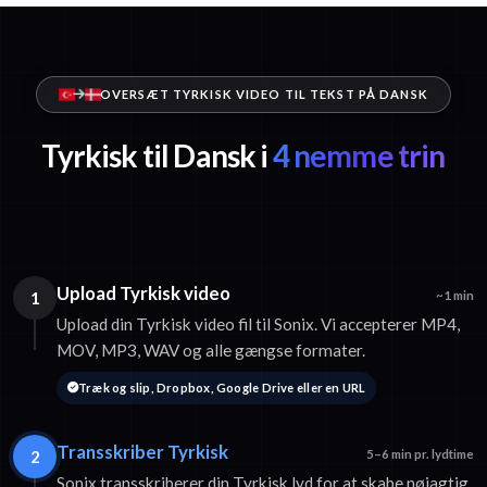
OVERSÆT TYRKISK VIDEO TIL TEKST PÅ DANSK
Tyrkisk til Dansk i
4 nemme trin
Upload Tyrkisk video
1
~1 min
Upload din Tyrkisk video fil til Sonix. Vi accepterer MP4,
MOV, MP3, WAV og alle gængse formater.
Træk og slip, Dropbox, Google Drive eller en URL
Transskriber Tyrkisk
2
5–6 min pr. lydtime
Sonix transskriberer din Tyrkisk lyd for at skabe nøjagtig