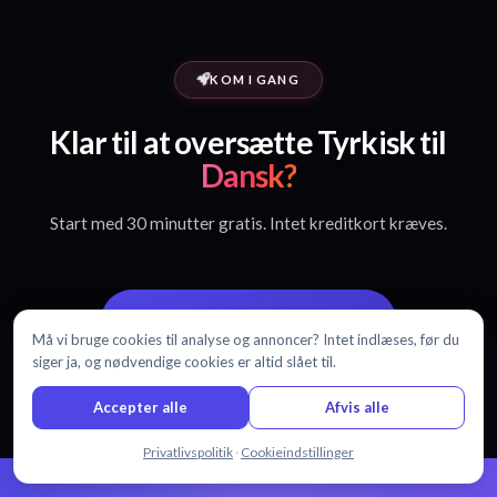
KOM I GANG
Klar til at oversætte Tyrkisk til
Dansk?
Start med 30 minutter gratis. Intet kreditkort kræves.
Start gratis oversættelse
Må vi bruge cookies til analyse og annoncer? Intet indlæses, før du
siger ja, og nødvendige cookies er altid slået til.
Se priser
Accepter alle
Afvis alle
Chat med os
Privatlivspolitik
·
Cookieindstillinger