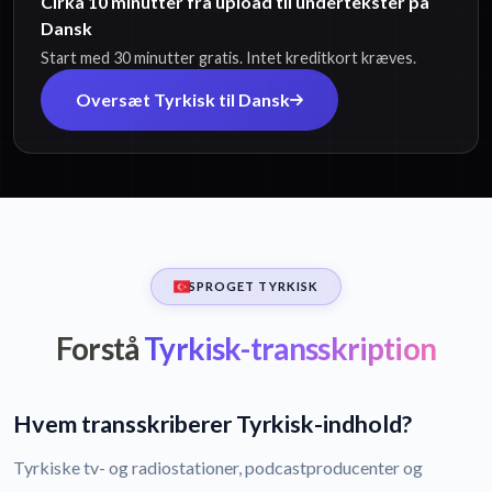
Cirka 10 minutter fra upload til undertekster på
Dansk
Start med 30 minutter gratis. Intet kreditkort kræves.
Oversæt Tyrkisk til Dansk
SPROGET TYRKISK
Forstå
Tyrkisk-transskription
Hvem transskriberer Tyrkisk-indhold?
Tyrkiske tv- og radiostationer, podcastproducenter og