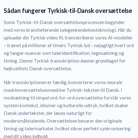
Sådan fungerer Tyrkisk-til-Dansk oversættelse
Sonix Tyrkisk-til-Dansk oversættelsesprocessen begynder
med vores brancheførende talegenkendelsesteknologi. Når du
uploader din Tyrkisk video fil, transskriberer vores AI-modeller
– trænet på millioner af timers Tyrkisk lyd – nøjagtigt hvert ord
og fanger nuancer som taleridentifikation, tegnsætning og
timing. Denne Tyrkisk transskription danner grundlaget for
højkvalitets Dansk oversættelse.
Når transskriptionen er færdig, konverterer vores neurale
maskinoversættelsesmaskine Tyrkisk-teksten til Dansk. I
modsætning til simpel ord-for-ord oversættelse forstår vores
system kontekst, idiomer og kulturelle udtryk, hvilket skaber
Dansk undertekster, der læses naturligt for
modersmålstalende. Oversættelsen bevarer den originale
timing og talermarkater, hvilket sikrer perfekt synkronisering
med dit video indhold.