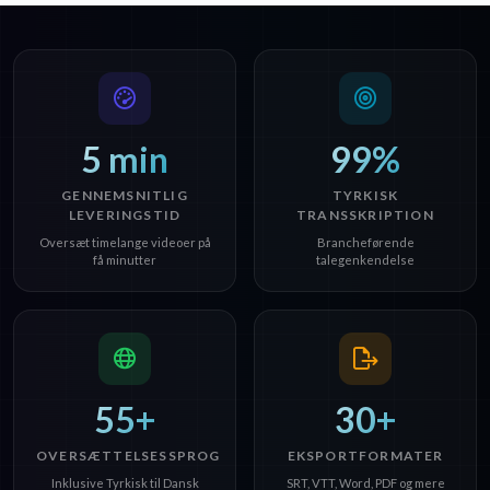
5 min
99%
GENNEMSNITLIG
TYRKISK
LEVERINGSTID
TRANSSKRIPTION
Oversæt timelange videoer på
Brancheførende
få minutter
talegenkendelse
55+
30+
OVERSÆTTELSESSPROG
EKSPORTFORMATER
Inklusive Tyrkisk til Dansk
SRT, VTT, Word, PDF og mere