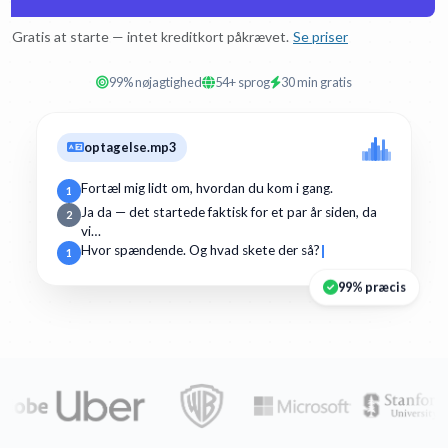
Gratis at starte — intet kreditkort påkrævet.
Se priser
99% nøjagtighed
54+ sprog
30 min gratis
optagelse.mp3
Fortæl mig lidt om, hvordan du kom i gang.
1
Ja da — det startede faktisk for et par år siden, da
2
vi…
Hvor spændende. Og hvad skete der så?
1
99% præcis