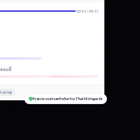
02:41 / 08:15
ตอนนี้
2 sprog
Præcis oversættelse fra Thai til Ungarsk