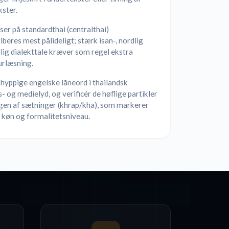
ster.
er på standardthai (centralthai)
iberes mest pålideligt; stærk isan-, nordlig
dlig dialekttale kræver som regel ekstra
urlæsning.
hyppige engelske låneord i thailandsk
- og medielyd, og verificér de høflige partikler
ngen af sætninger (khrap/kha), som markerer
 køn og formalitetsniveau.