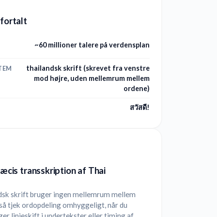
 fortalt
~60 millioner talere på verdensplan
thailandsk skrift (skrevet fra venstre
TEM
mod højre, uden mellemrum mellem
ordene)
สวัสดี!
ræcis transskription af Thai
dsk skrift bruger ingen mellemrum mellem
så tjek ordopdeling omhyggeligt, når du
er linjeskift i undertekster eller timing af