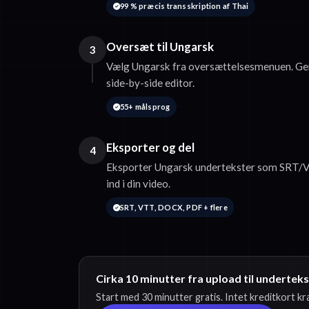
99 % præcis transskription af Thai
Oversæt til Ungarsk
3
Vælg Ungarsk fra oversættelsesmenuen. Ge
side-by-side editor.
55+ målsprog
Eksporter og del
4
Eksporter Ungarsk undertekster som SRT/V
ind i din video.
SRT, VTT, DOCX, PDF + flere
Cirka 10 minutter fra upload til undertek
Start med 30 minutter gratis. Intet kreditkort k