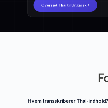
Oversæt Thai til Ungarsk
F
Hvem transskriberer Thai-indhold?