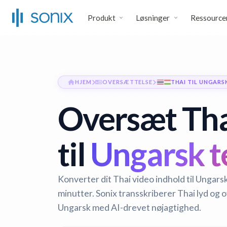
Produkt
Løsninger
Ressource
HJEM
OVERSÆTTELSE
THAI TIL UNGARS
Oversæt Tha
til
Ungarsk t
Konverter dit Thai video indhold til Ungars
minutter. Sonix transskriberer Thai lyd og 
Ungarsk med AI-drevet nøjagtighed.