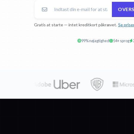
OVERS
Gratis at starte — intet kreditkort påkrævet.
Se prise
99% nøjagtighed
54+ sprog