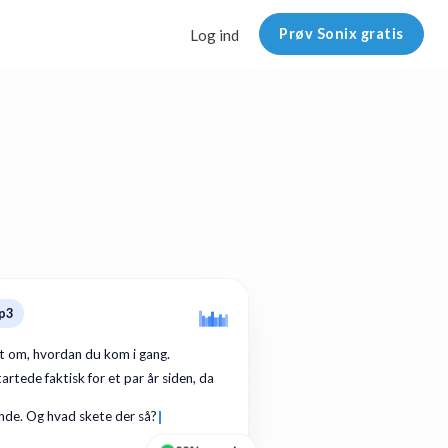
Prøv Sonix gratis
Log ind
p3
dt om, hvordan du kom i gang.
artede faktisk for et par år siden, da
de. Og hvad skete der så?