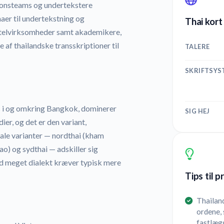
tionsteams og undertekstere
aer til undertekstning og
Thai kort
hotelvirksomheder samt akademikere,
e af thailandske transskriptioner til
TALERE
SKRIFTSYS
les i og omkring Bangkok, dominerer
SIG HEJ
er, og det er den variant,
ale varianter — nordthai (kham
o) og sydthai — adskiller sig
ed meget dialekt kræver typisk mere
Tips til p
Thailan
ordene, 
fastlægg