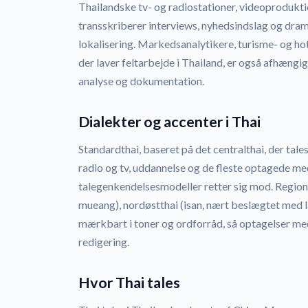
Thailandske tv- og radiostationer, videoproduk
transskriberer interviews, nyhedsindslag og dram
lokalisering. Markedsanalytikere, turisme- og 
der laver feltarbejde i Thailand, er også afhængig
analyse og dokumentation.
Dialekter og accenter i Thai
Standardthai, baseret på det centralthai, der ta
radio og tv, uddannelse og de fleste optagede medi
talegenkendelsesmodeller retter sig mod. Region
mueang), nordøstthai (isan, nært beslægtet med la
mærkbart i toner og ordforråd, så optagelser m
redigering.
Hvor Thai tales