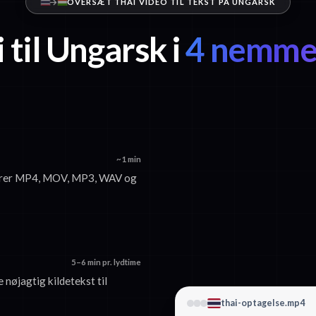
OVERSÆT THAI VIDEO TIL TEKST PÅ UNGARSK
 til Ungarsk i
4 nemme 
~1 min
epterer MP4, MOV, MP3, WAV og
5–6 min pr. lydtime
 nøjagtig kildetekst til
thai-optagelse.mp4