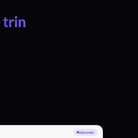
trin
Transskriberer Thai