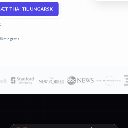
ÆT THAI TIL UNGARSK
r
30 min gratis