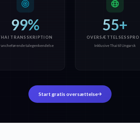
99%
55+
THAI TRANSSKRIPTION
OVERSÆTTELSESSPRO
rancheførende talegenkendelse
Inklusive Thai til Ungarsk
Start gratis oversættelse