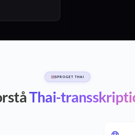
SPROGET THAI
orstå
Thai-transskripti