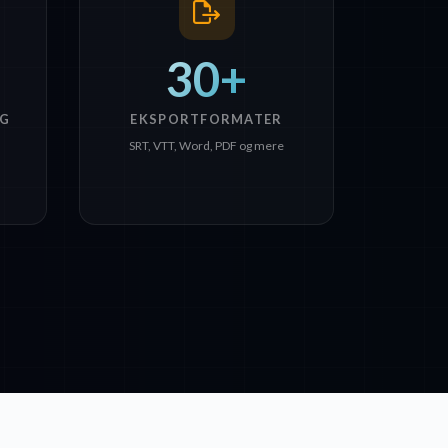
30+
G
EKSPORTFORMATER
SRT, VTT, Word, PDF og mere