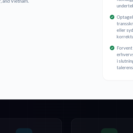
r, and Vietnam.
undertek
Optagels
transskr
eller sy
korrekt
Forvent 
erhvervs
i slutni
talerens