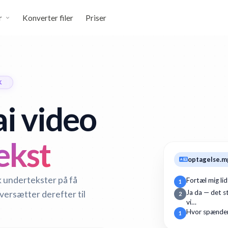
r
Konverter filer
Priser
K
i video
ekst
optagelse.m
k undertekster på få
Fortæl mig li
1
oversætter derefter til
Ja da — det st
2
vi…
Hvor spænden
1