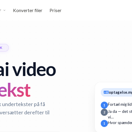
r
Konverter filer
Priser
SK
i video
ekst
optagelse.m
sk undertekster på få
Fortæl mig li
1
oversætter derefter til
Ja da — det st
2
vi…
Hvor spænden
1