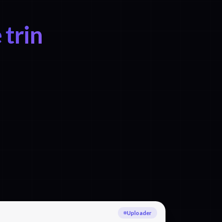
trin
Transskriberer Thai