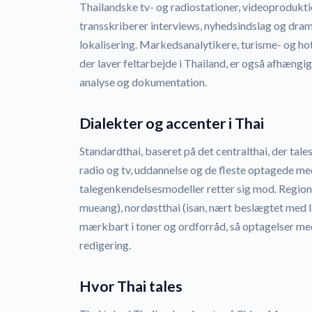
Thailandske tv- og radiostationer, videoproduk
transskriberer interviews, nyhedsindslag og dram
lokalisering. Markedsanalytikere, turisme- og 
der laver feltarbejde i Thailand, er også afhængig
analyse og dokumentation.
Dialekter og accenter i Thai
Standardthai, baseret på det centralthai, der ta
radio og tv, uddannelse og de fleste optagede medi
talegenkendelsesmodeller retter sig mod. Region
mueang), nordøstthai (isan, nært beslægtet med la
mærkbart i toner og ordforråd, så optagelser m
redigering.
Hvor Thai tales