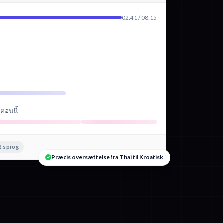
02:41 / 08:15
ตอนนี้
2 sprog
Præcis oversættelse fra Thai til Kroatisk