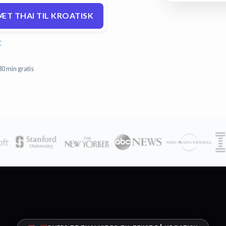
ÆT THAI TIL KROATISK
r
30 min gratis