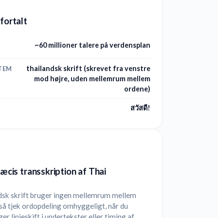
 fortalt
~60 millioner talere på verdensplan
thailandsk skrift (skrevet fra venstre
TEM
mod højre, uden mellemrum mellem
ordene)
สวัสดี!
ræcis transskription af Thai
dsk skrift bruger ingen mellemrum mellem
så tjek ordopdeling omhyggeligt, når du
er linjeskift i undertekster eller timing af