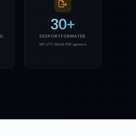
30+
G
EKSPORTFORMATER
SRT, VTT, Word, PDF og mere