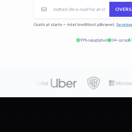
OVERS
Gratis at starte — intet kreditkort påkrævet.
Se prise
99% nøjagtighed
54+ sprog