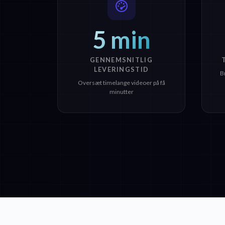
5 min
GENNEMSNITLIG
LEVERINGSTID
B
Oversæt timelange videoer på få
minutter