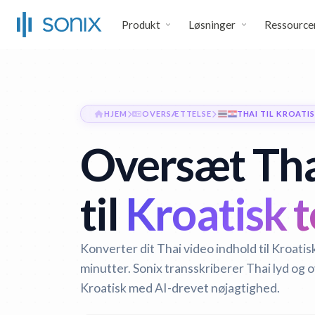
Produkt
Løsninger
Ressource
HJEM
OVERSÆTTELSE
THAI TIL KROATI
Oversæt Tha
til
Kroatisk t
Konverter dit Thai video indhold til Kroati
minutter. Sonix transskriberer Thai lyd og 
Kroatisk med AI-drevet nøjagtighed.