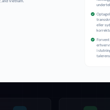
r, and Vietnam.
undertek
Optagels
transskr
eller sy
korrekt
Forvent 
erhvervs
i slutni
talerens