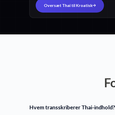
Oversæt Thai til Kroatisk
F
Hvem transskriberer Thai-indhold?