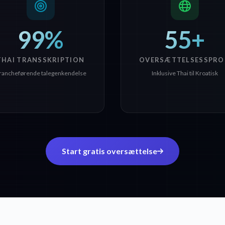
99%
55+
THAI TRANSSKRIPTION
OVERSÆTTELSESSPRO
rancheførende talegenkendelse
Inklusive Thai til Kroatisk
Start gratis oversættelse