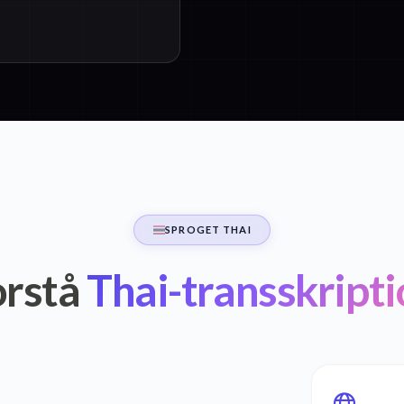
SPROGET THAI
orstå
Thai-transskripti