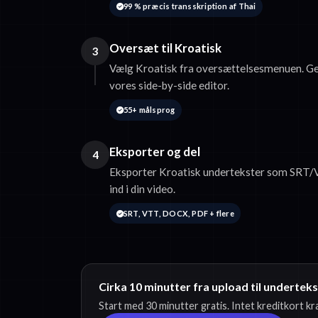
99 % præcis transskription af Thai
Oversæt til Kroatisk
3
Vælg Kroatisk fra oversættelsesmenuen. G
vores side-by-side editor.
55+ målsprog
Eksporter og del
4
Eksporter Kroatisk undertekster som SRT/
ind i din video.
SRT, VTT, DOCX, PDF + flere
Cirka 10 minutter fra upload til undertek
Start med 30 minutter gratis. Intet kreditkort k