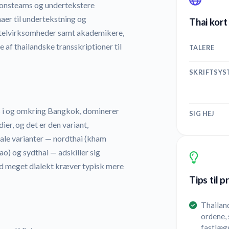
tionsteams og undertekstere
aer til undertekstning og
Thai kort
hotelvirksomheder samt akademikere,
e af thailandske transskriptioner til
TALERE
SKRIFTSYS
les i og omkring Bangkok, dominerer
SIG HEJ
er, og det er den variant,
ale varianter — nordthai (kham
o) og sydthai — adskiller sig
ed meget dialekt kræver typisk mere
Tips til p
Thailan
ordene, 
fastlægg