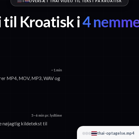
OVERSÆT THAI VIDEO TIL TEKST PÅ KROATISK
 til Kroatisk i
4 nemme 
~1 min
epterer MP4, MOV, MP3, WAV og
5–6 min pr. lydtime
 nøjagtig kildetekst til
thai-optagelse.mp4