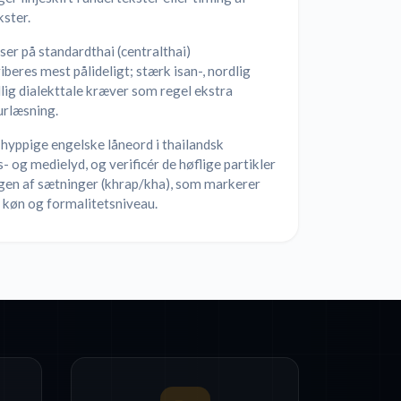
ster.
er på standardthai (centralthai)
iberes mest pålideligt; stærk isan-, nordlig
dlig dialekttale kræver som regel ekstra
urlæsning.
hyppige engelske låneord i thailandsk
- og medielyd, og verificér de høflige partikler
ngen af sætninger (khrap/kha), som markerer
 køn og formalitetsniveau.