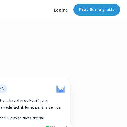
Prøv Sonix gratis
Log ind
p3
dt om, hvordan du kom i gang.
artede faktisk for et par år siden, da
de. Og hvad skete der så?