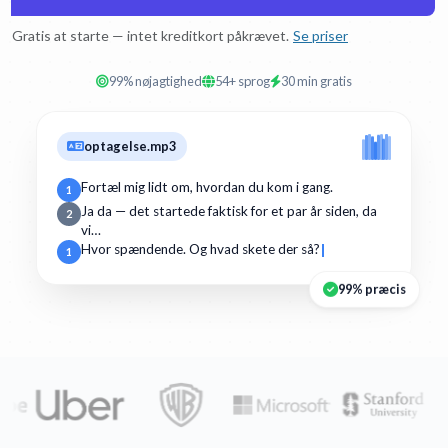
Gratis at starte — intet kreditkort påkrævet.
Se priser
99% nøjagtighed
54+ sprog
30 min gratis
optagelse.mp3
Fortæl mig lidt om, hvordan du kom i gang.
1
Ja da — det startede faktisk for et par år siden, da
2
vi…
Hvor spændende. Og hvad skete der så?
1
99% præcis