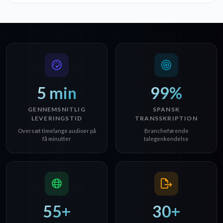
5 min
99%
GENNEMSNITLIG
SPANSK
LEVERINGSTID
TRANSSKRIPTION
Oversæt timelange audioer på
Brancheførende
få minutter
talegenkendelse
55+
30+