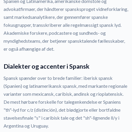
Spanien og Latinamerika, amerikanske domstole og
advokatfirmaer, der håndterer spansksproget vidneforklaring,
samt markedsanalytikere, der gennemfører spanske
fokusgrupper, transskriberer alle regelmæssigt spansk lyd.
Akademiske forskere, podcastere og sundheds- og
myndighedsteams, der betjener spansktalende fællesskaber,
er også afhængige af det.
Dialekter og accenter i Spansk
Spansk spænder over to brede familier: iberisk spansk
(Spanien) og latinamerikansk spansk, med markante regionale
varianter som mexicansk, caribisk, andinsk og rioplatensisk.
De mest hørbare forskelle for talegenkendelse er Spaniens
"th"-lyd for c/z (distinción), det blødgjorte eller bortfaldne
stavelsesfinale "s" i caribisk tale og det "sh"-lignende ll/y i
Argentina og Uruguay.