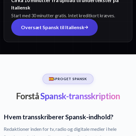
Cirka 10 minutter fra upload til undertekster på
Italiensk
Start med 30 minutter gratis. Intet kreditkort kræves.
Oversæt Spansk til Italiensk
SPROGET SPANSK
Forstå
Spansk-transskription
Hvem transskriberer Spansk-indhold?
Redaktioner inden for tv, radio og digitale medier i hele