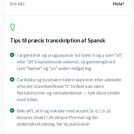
Hola!
SIG HEJ
Tips til præcis transskription af Spansk
I argentinsk og uruguayansk lyd lyder ll og y som "sh"
eller "zh" (rioplatensisk yeísmo), så gennemgå ord
som "llamar" og "yo" under redigering.
Caribiske og kystnære talere aspirerer eller udelader
ofte det stavelsesfinale "s", hvilket kan sløre
flertalsformer og verbalendelser — tjek disse steder
mod lyden.
Bekræft, at ñ og vokaler med accent (á, é, í, ó, ú)
bevares intakt i dit eksportformat og din
undertekstkodning, før du publicerer.