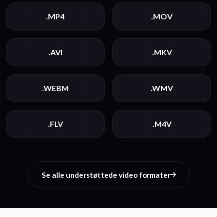
.MP4
.MOV
.AVI
.MKV
.WEBM
.WMV
.FLV
.M4V
Se alle understøttede video formater