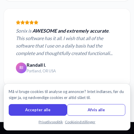
Sonix is
AWESOME and extremely accurate
.
This software has it all. I wish that all of the
software that I use on a daily basis had the
complete and thoughtfully created functionali...
Randall I.
RI
Portland, OR USA
Må vi bruge cookies til analyse og annoncer? Intet indlæses, før du
siger ja, og nødvendige cookies er altid slået til.
Læs flere anmeldelser
Accepter alle
Afvis alle
Chat med os
Privatlivspolitik
·
Cookieindstillinger