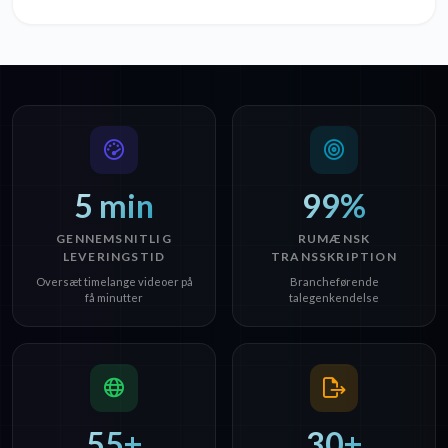
5 min
99%
GENNEMSNITLIG
RUMÆNSK
LEVERINGSTID
TRANSSKRIPTION
Oversæt timelange videoer på
Brancheførende
få minutter
talegenkendelse
55+
30+