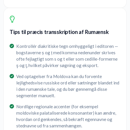
Tips til præcis transskription af Rumænsk
Kontrollér diakritiske tegn omhyggeligt i editoren —
bogstaverne ș og ț med komma nedenunder skrives
ofte fejlagtigt som s og t eller som cedille-formerne
ş og ţ, hvilket påvirker søgning og eksport.
Ved optagelser fra Moldova kan du forvente
lejlighedsvise russiske ord eller sætninger blandet ind
i den rumænske tale, og du bør gennemgå disse
segmenter manuelt.
Nordlige regionale accenter (for eksempel
moldoviske palataliserede konsonanter) kan ændre,
hvordan ord genkendes, så bekræft egennavne og
stednavne ud fra sammenhængen.