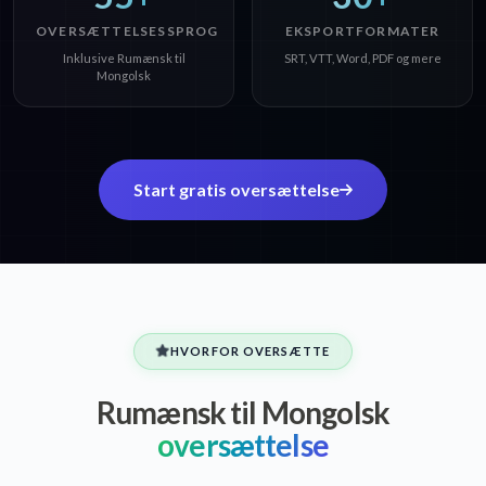
OVERSÆTTELSESSPROG
EKSPORTFORMATER
Inklusive Rumænsk til
SRT, VTT, Word, PDF og mere
Mongolsk
Start gratis oversættelse
HVORFOR OVERSÆTTE
Rumænsk til Mongolsk
oversættelse