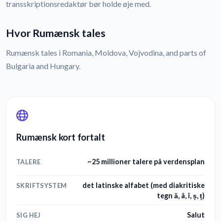
transskriptionsredaktør bør holde øje med.
Hvor Rumænsk tales
Rumænsk tales i Romania, Moldova, Vojvodina, and parts of
Bulgaria and Hungary.
Rumænsk kort fortalt
~25 millioner talere på verdensplan
TALERE
det latinske alfabet (med diakritiske
SKRIFTSYSTEM
tegn ă, â, î, ș, ț)
Salut
SIG HEJ