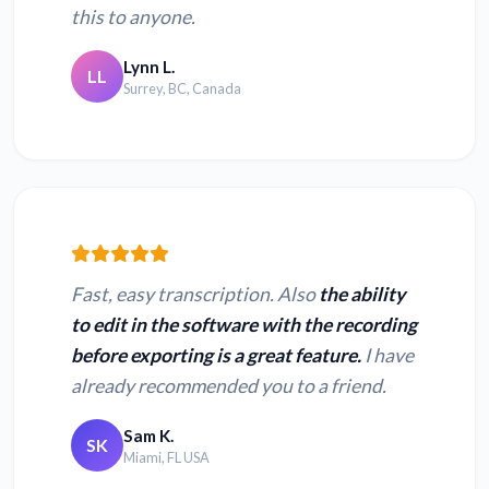
this to anyone.
Lynn L.
LL
Surrey, BC, Canada
Fast, easy transcription. Also
the ability
to edit in the software with the recording
before exporting is a great feature.
I have
already recommended you to a friend.
Sam K.
SK
Miami, FL USA