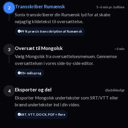
Transskriber Rumænsk
2
5–6 min pr. lydtime
Sonix transskriberer din Rumænsk lyd for at skabe
nøjagtig kildetekst til oversættelse.
99 % præcis transskription af Rumænsk
Oversæt til Mongolsk
3
~2 min
Vælg Mongolsk fra oversættelsesmenuen. Gennemse
oversættelsen i vores side-by-side editor.
55+ målsprog
Eksporter og del
4
Øjeblikkeligt
Eksporter Mongolsk undertekster som SRT/VTT eller
brænd undertekster ind i din video.
SRT, VTT, DOCX, PDF + flere