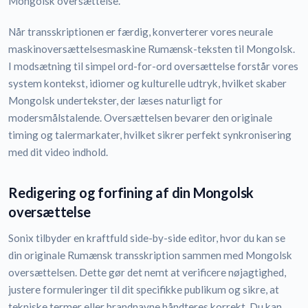
Mongolsk oversættelse.
Når transskriptionen er færdig, konverterer vores neurale
maskinoversættelsesmaskine Rumænsk-teksten til Mongolsk.
I modsætning til simpel ord-for-ord oversættelse forstår vores
system kontekst, idiomer og kulturelle udtryk, hvilket skaber
Mongolsk undertekster, der læses naturligt for
modersmålstalende. Oversættelsen bevarer den originale
timing og talermarkater, hvilket sikrer perfekt synkronisering
med dit video indhold.
Redigering og forfining af din Mongolsk
oversættelse
Sonix tilbyder en kraftfuld side-by-side editor, hvor du kan se
din originale Rumænsk transskription sammen med Mongolsk
oversættelsen. Dette gør det nemt at verificere nøjagtighed,
justere formuleringer til dit specifikke publikum og sikre, at
tekniske termer eller brandnavne håndteres korrekt. Du kan