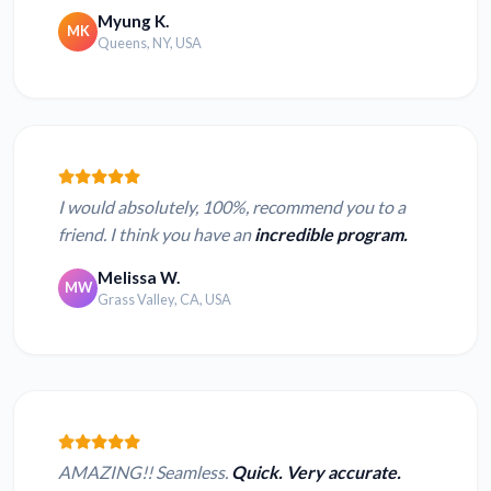
Myung K.
MK
Queens, NY, USA
I would absolutely, 100%, recommend you to a
friend. I think you have an
incredible program.
Melissa W.
MW
Grass Valley, CA, USA
AMAZING!! Seamless.
Quick. Very accurate.