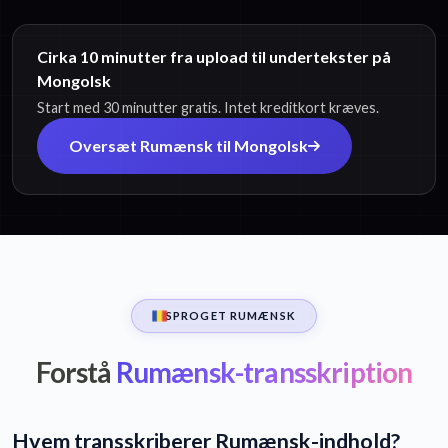
Cirka 10 minutter fra upload til undertekster på
Mongolsk
Start med 30 minutter gratis. Intet kreditkort kræves.
Oversæt Rumænsk til Mongolsk
SPROGET RUMÆNSK
Forstå
Rumænsk-transskription
Hvem transskriberer Rumænsk-indhold?