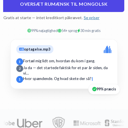
OVERSÆT RUMÆNSK TIL MONGOLSK
Gratis at starte — intet kreditkort påkrævet.
Se priser
99% nøjagtighed
54+ sprog
30 min gratis
optagelse.mp3
Fortæl mig lidt om, hvordan du kom i gang.
1
Ja da — det startede faktisk for et par år siden, da
2
vi…
Hvor spændende. Og hvad skete der så?
1
99% præcis