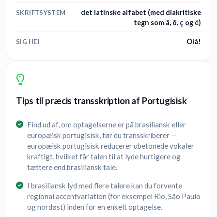
det latinske alfabet (med diakritiske
SKRIFTSYSTEM
tegn som ã, õ, ç og é)
Olá!
SIG HEJ
Tips til præcis transskription af Portugisisk
Find ud af, om optagelserne er på brasiliansk eller
europæisk portugisisk, før du transskriberer —
europæisk portugisisk reducerer ubetonede vokaler
kraftigt, hvilket får talen til at lyde hurtigere og
tættere end brasiliansk tale.
I brasiliansk lyd med flere talere kan du forvente
regional accentvariation (for eksempel Rio, São Paulo
og nordøst) inden for en enkelt optagelse.