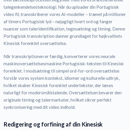
talegenkendelsesteknologi. Når du uploader din Portugisisk
video fil, transskriberer vores AI-modeller – trænet på millioner
af timers Portugisisk lyd – nøjagtigt hvert ord og fanger
nuancer som taleridentifikation, tegnsætning og timing. Denne
Portugisisk transskription danner grundlaget for højkvalitets
Kinesisk forenklet oversættelse.
Når transskriptionen er færdig, konverterer vores neurale
maskinoversættelsesmaskine Portugisisk-teksten til Kinesisk
forenklet. I modsætning til simpel ord-for-ord oversættelse
forstår vores system kontekst, idiomer og kulturelle udtryk,
hvilket skaber Kinesisk forenklet undertekster, der læses
naturligt for modersmålstalende. Oversættelsen bevarer den
originale timing og talermarkater, hvilket sikrer perfekt
synkronisering med dit video indhold.
Redigering og forfining af din Kinesisk