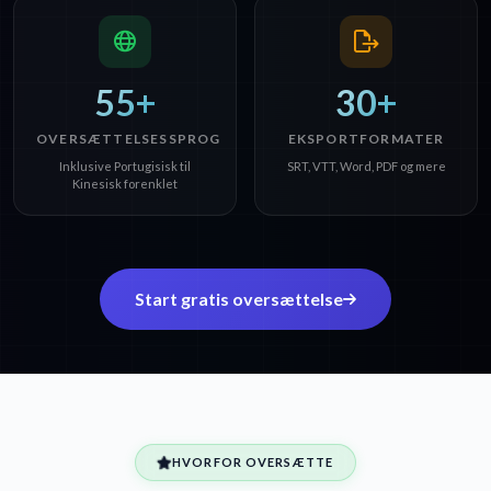
55+
30+
OVERSÆTTELSESSPROG
EKSPORTFORMATER
Inklusive Portugisisk til
SRT, VTT, Word, PDF og mere
Kinesisk forenklet
Start gratis oversættelse
HVORFOR OVERSÆTTE