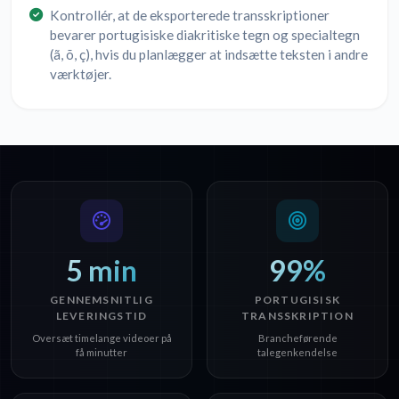
Kontrollér, at de eksporterede transskriptioner
bevarer portugisiske diakritiske tegn og specialtegn
(ã, õ, ç), hvis du planlægger at indsætte teksten i andre
værktøjer.
5 min
99%
GENNEMSNITLIG
PORTUGISISK
LEVERINGSTID
TRANSSKRIPTION
Oversæt timelange videoer på
Brancheførende
få minutter
talegenkendelse