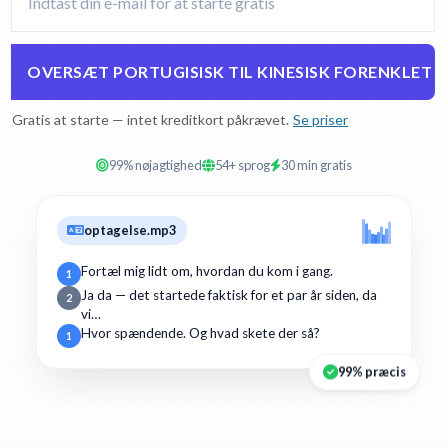
OVERSÆT PORTUGISISK TIL KINESISK FORENKLET
Gratis at starte — intet kreditkort påkrævet.
Se priser
99% nøjagtighed
54+ sprog
30 min gratis
optagelse.mp3
Fortæl mig lidt om, hvordan du kom i gang.
1
Ja da — det startede faktisk for et par år siden, da
2
vi…
Hvor spændende. Og hvad skete der så?
1
99% præcis