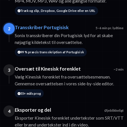
MP4, MOV, MP3, WAV og alle gængse formater.
Træk og slip, Dropbox, Google Drive eller en URL
Transskriber Portugisisk
2
5–6 min pr. lydtime
Sonix transskriberer din Portugisisk lyd for at skabe
nøjagtig kildetekst til oversættelse.
99 % præcis transskription af Portugisisk
Oversæt til Kinesisk forenklet
3
~2 min
Vælg Kinesisk forenklet fra oversættelsesmenuen.
Gennemse oversættelsen i vores side-by-side editor.
55+ målsprog
Eksporter og del
4
Øjeblikkeligt
Eksporter Kinesisk forenklet undertekster som SRT/VTT
eller brænd undertekster ind i din video.