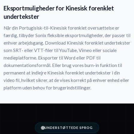
Eksportmuligheder for Kinesisk forenklet
undertekster
Når din Portugisisk-til-Kinesisk forenklet oversættelse er
færdig, tilbyder Sonix fleksible eksportmuligheder, der passer til
enhver arbejdsgang. Download Kinesisk forenklet undertekster
som SRT- eller VTT-filer til YouTube, Vimeo eller sociale
medieplatforme. Eksporter til Word eller PDF til
dokumentationsformål. Eller brug vores burn-in funktion til
permanent at indlejre Kinesisk forenklet undertekster i din
video fil, hvilket sikrer, at de vises korrekt på enhver enhed eller
platform uden behov for brugerindstillinger.
UNDERSTØTTEDE SPROG