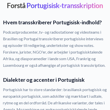
Forstå
Portugisisk-transskription
Hvem transskriberer Portugisisk-indhold?
Podcastproducenter, tv- og radiostationer og videoteams i
Brasilien og Portugal transskriberer portugisiske interviews
og episoder til redigering, undertekster og show notes.
Forskere, jurister, NGO'er, der arbejder i portugisisktalende
Afrika, og diasporamedier i lande som USA, Frankrig og
Luxembourg er også afhængige af portugisisk transskription.
Dialekter og accenter i Portugisisk
Portugisisk har to store standarder: brasiliansk portugisisk og
europæisk portugisisk, som adskiller sig mærkbart i udtale,
rytme og en del ordforråd. De afrikanske varianter, der tales i
Angola, Mozambique og andre portugisisktalende lande,