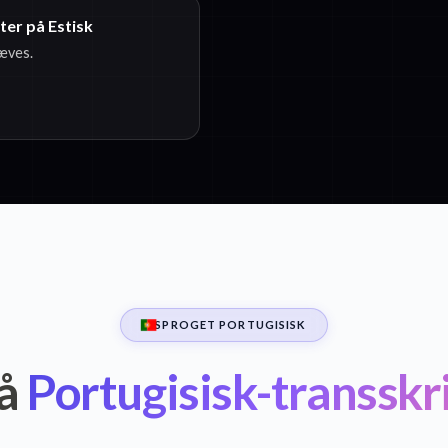
ter på Estisk
ræves.
SPROGET PORTUGISISK
å
Portugisisk-transskr