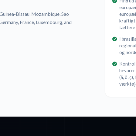
Find ud 
europæis
e, Guinea-Bissau, Mozambique, Sao
europæi
kraftigt,
, Germany, France, Luxembourg, and
tættere 
I brasil
regional
og nordø
Kontroll
bevarer 
(ã, õ, ç
værktøj