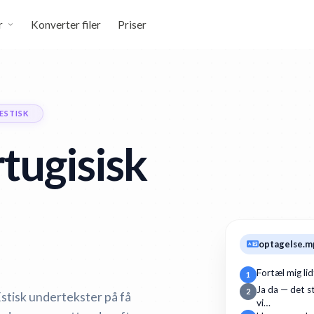
r
Konverter filer
Priser
ESTISK
tugisisk
optagelse.m
Fortæl mig li
1
Ja da — det st
2
Estisk undertekster på få
vi…