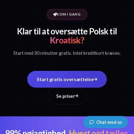
KOM I GANG
Klar til at oversætte Polsk til
Kroatisk?
Start med 30 minutter gratis. Intet kreditkort kræves.
Start gratis oversættelse
Se priser
Chat med os
99% nøjagtighed.
Hvert ord tæller.