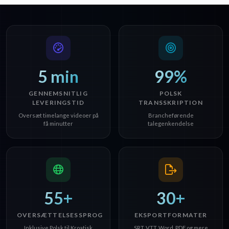
5 min
99%
GENNEMSNITLIG
POLSK
LEVERINGSTID
TRANSSKRIPTION
Oversæt timelange videoer på
Brancheførende
få minutter
talegenkendelse
55+
30+
OVERSÆTTELSESSPROG
EKSPORTFORMATER
Inklusive Polsk til Kroatisk
SRT, VTT, Word, PDF og mere