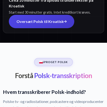
Cirka 10 minutter fra upload til undertekster på
Kroatisk
Start med 30 minutter gratis. Intet kreditkort kræves.
Oversæt Polsk til Kroatisk
SPROGET POLSK
Forstå
Polsk-transskription
Hvem transskriberer Polsk-indhold?
Polske tv- og radiostationer, podcastere og videoproducenter