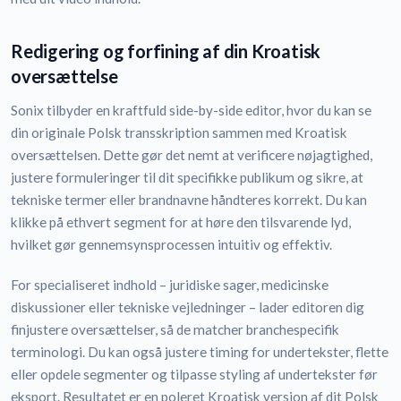
Redigering og forfining af din Kroatisk
oversættelse
Sonix tilbyder en kraftfuld side-by-side editor, hvor du kan se
din originale Polsk transskription sammen med Kroatisk
oversættelsen. Dette gør det nemt at verificere nøjagtighed,
justere formuleringer til dit specifikke publikum og sikre, at
tekniske termer eller brandnavne håndteres korrekt. Du kan
klikke på ethvert segment for at høre den tilsvarende lyd,
hvilket gør gennemsynsprocessen intuitiv og effektiv.
For specialiseret indhold – juridiske sager, medicinske
diskussioner eller tekniske vejledninger – lader editoren dig
finjustere oversættelser, så de matcher branchespecifik
terminologi. Du kan også justere timing for undertekster, flette
eller opdele segmenter og tilpasse styling af undertekster før
eksport. Resultatet er en poleret Kroatisk version af dit Polsk