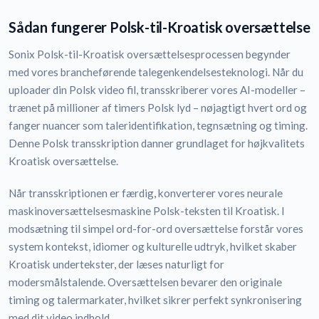
Sådan fungerer Polsk-til-Kroatisk oversættelse
Sonix Polsk-til-Kroatisk oversættelsesprocessen begynder
med vores brancheførende talegenkendelsesteknologi. Når du
uploader din Polsk video fil, transskriberer vores AI-modeller –
trænet på millioner af timers Polsk lyd – nøjagtigt hvert ord og
fanger nuancer som taleridentifikation, tegnsætning og timing.
Denne Polsk transskription danner grundlaget for højkvalitets
Kroatisk oversættelse.
Når transskriptionen er færdig, konverterer vores neurale
maskinoversættelsesmaskine Polsk-teksten til Kroatisk. I
modsætning til simpel ord-for-ord oversættelse forstår vores
system kontekst, idiomer og kulturelle udtryk, hvilket skaber
Kroatisk undertekster, der læses naturligt for
modersmålstalende. Oversættelsen bevarer den originale
timing og talermarkater, hvilket sikrer perfekt synkronisering
med dit video indhold.