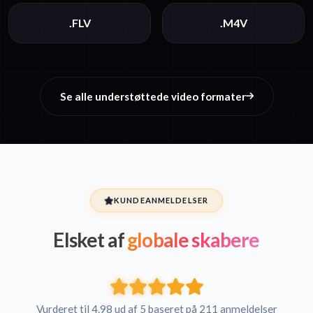
.FLV
.M4V
Se alle understøttede video formater
KUNDEANMELDELSER
Elsket af
globale skabere
Vurderet til 4.98 ud af 5 baseret på 211 anmeldelser