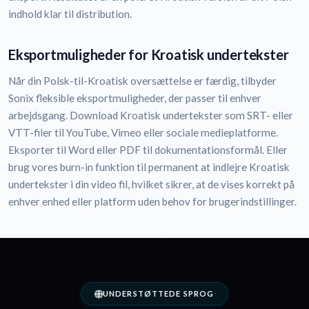
indhold klar til distribution.
Eksportmuligheder for Kroatisk undertekster
Når din Polsk-til-Kroatisk oversættelse er færdig, tilbyder
Sonix fleksible eksportmuligheder, der passer til enhver
arbejdsgang. Download Kroatisk undertekster som SRT- eller
VTT-filer til YouTube, Vimeo eller sociale medieplatforme.
Eksporter til Word eller PDF til dokumentationsformål. Eller
brug vores burn-in funktion til permanent at indlejre Kroatisk
undertekster i din video fil, hvilket sikrer, at de vises korrekt på
enhver enhed eller platform uden behov for brugerindstillinger.
UNDERSTØTTEDE SPROG