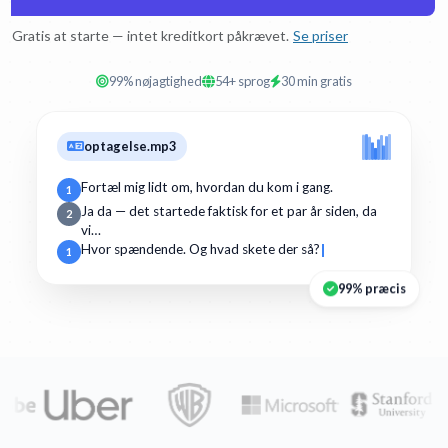
Gratis at starte — intet kreditkort påkrævet.
Se priser
99% nøjagtighed
54+ sprog
30 min gratis
optagelse.mp3
Fortæl mig lidt om, hvordan du kom i gang.
1
Ja da — det startede faktisk for et par år siden, da
2
vi…
Hvor spændende. Og hvad skete der så?
1
99% præcis