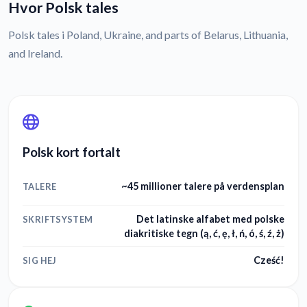
Hvor Polsk tales
Polsk tales i Poland, Ukraine, and parts of Belarus, Lithuania,
and Ireland.
Polsk kort fortalt
~45 millioner talere på verdensplan
TALERE
Det latinske alfabet med polske
SKRIFTSYSTEM
diakritiske tegn (ą, ć, ę, ł, ń, ó, ś, ź, ż)
Cześć!
SIG HEJ