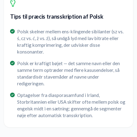
Tips til præcis transskription af Polsk
Polsk skelner mellem ens-klingende sibilanter (sz vs.
ś, cz vs. ć, ż vs. ź), så undgå lyd med lav bitrate eller
kraftig komprimering, der udvisker disse
konsonanter.
Polsk er kraftigt bøjet — det samme navn eller den
samme term optræder med flere kasusendelser, så
standardisér stavemåder af navne under
redigeringen.
Optagelser fra diasporasamfund i Irland,
Storbritannien eller USA skifter ofte mellem polsk og
engelsk midt i en sætning; gennemgå de segmenter
nøje efter automatisk transskription.