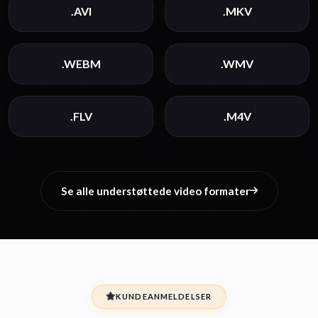
.AVI
.MKV
.WEBM
.WMV
.FLV
.M4V
Se alle understøttede video formater
KUNDEANMELDELSER