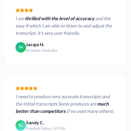
I am
thrilled with the level of accuracy
and the
easy if which I am able to listen to and adjust the
transcript. It’s very user friendly.
Jacqui H.
JH
Brisbane, Australia
I need to produce very accurate transcripts and
the initial transcripts Sonix produces are
much
better than competitors
(I've used many others).
Sandy C.
SC
Fountain Valley, CA USA