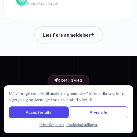
OD
Ramat Gan, Israel
Læs flere anmeldelser
KOM I GANG
Må vi bruge cookies til analyse og annoncer? Intet indlæses, før du
Klar til at oversætte Malajisk til
siger ja, og nødvendige cookies er altid slået til.
Mongolsk?
Accepter alle
Afvis alle
Start med 30 minutter gratis. Intet kreditkort kræves.
Chat med os
Privatlivspolitik
·
Cookieindstillinger