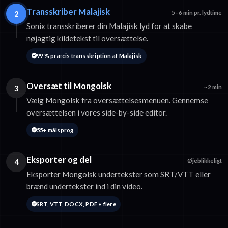
Transskriber Malajisk
2
5–6 min pr. lydtime
Sonix transskriberer din Malajisk lyd for at skabe
nøjagtig kildetekst til oversættelse.
99 % præcis transskription af Malajisk
Oversæt til Mongolsk
3
~2 min
Vælg Mongolsk fra oversættelsesmenuen. Gennemse
oversættelsen i vores side-by-side editor.
55+ målsprog
Eksporter og del
4
Øjeblikkeligt
Eksporter Mongolsk undertekster som SRT/VTT eller
brænd undertekster ind i din video.
SRT, VTT, DOCX, PDF + flere