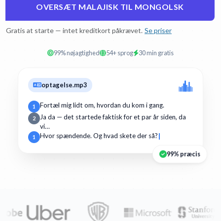
OVERSÆT MALAJISK TIL MONGOLSK
Gratis at starte — intet kreditkort påkrævet.
Se priser
99% nøjagtighed
54+ sprog
30 min gratis
optagelse.mp3
Fortæl mig lidt om, hvordan du kom i gang.
1
Ja da — det startede faktisk for et par år siden, da
2
vi…
Hvor spændende. Og hvad skete der så?
1
99% præcis