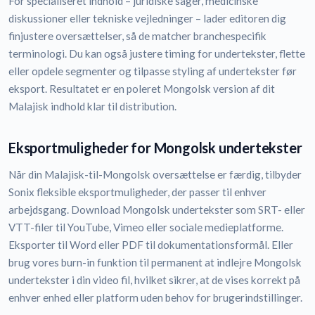
For specialiseret indhold – juridiske sager, medicinske
diskussioner eller tekniske vejledninger – lader editoren dig
finjustere oversættelser, så de matcher branchespecifik
terminologi. Du kan også justere timing for undertekster, flette
eller opdele segmenter og tilpasse styling af undertekster før
eksport. Resultatet er en poleret Mongolsk version af dit
Malajisk indhold klar til distribution.
Eksportmuligheder for Mongolsk undertekster
Når din Malajisk-til-Mongolsk oversættelse er færdig, tilbyder
Sonix fleksible eksportmuligheder, der passer til enhver
arbejdsgang. Download Mongolsk undertekster som SRT- eller
VTT-filer til YouTube, Vimeo eller sociale medieplatforme.
Eksporter til Word eller PDF til dokumentationsformål. Eller
brug vores burn-in funktion til permanent at indlejre Mongolsk
undertekster i din video fil, hvilket sikrer, at de vises korrekt på
enhver enhed eller platform uden behov for brugerindstillinger.