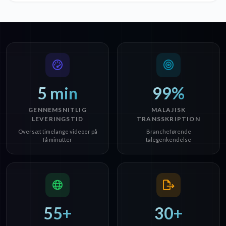
5 min
99%
GENNEMSNITLIG
MALAJISK
LEVERINGSTID
TRANSSKRIPTION
Oversæt timelange videoer på
Brancheførende
få minutter
talegenkendelse
55+
30+