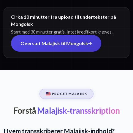
Cirka 10 minutter fra upload til undertekster på
Mongolsk
Start med 30 minutter gratis. Intet kreditkort kræves.
Oversæt Malajisk til Mongolsk
SPROGET MALAJISK
Forstå
Malajisk-transskription
Hvem transskriberer Malajisk-indhold?