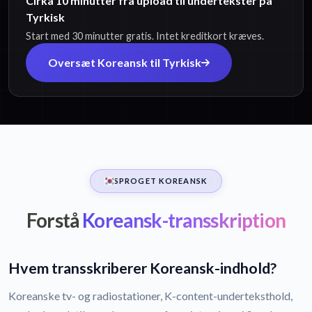
Cirka 10 minutter fra upload til undertekster på
Tyrkisk
Start med 30 minutter gratis. Intet kreditkort kræves.
Oversæt Koreansk til Tyrkisk
SPROGET KOREANSK
Forstå
Koreansk-transskription
Hvem transskriberer Koreansk-indhold?
Koreanske tv- og radiostationer, K-content-underteksthold,