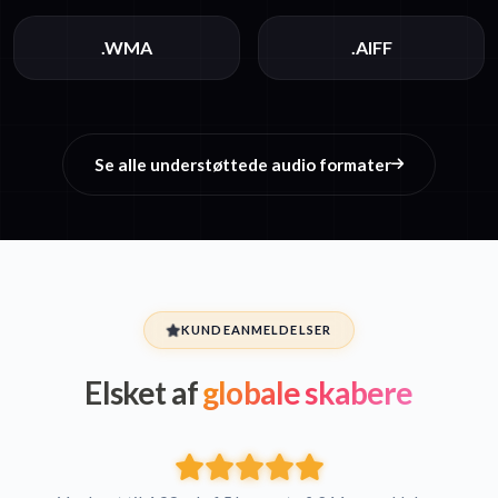
.WMA
.AIFF
Se alle understøttede audio formater
KUNDEANMELDELSER
Elsket af
globale skabere