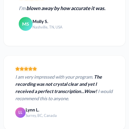
I’m
blown away by how accurate it was.
Molly S.
MS
Nashville, TN, USA
I am very impressed with your program.
The
recording was not crystal clear and yet I
received a perfect transcription...Wow!
I would
recommend this to anyone.
Lynn L.
LL
Surrey, BC, Canada