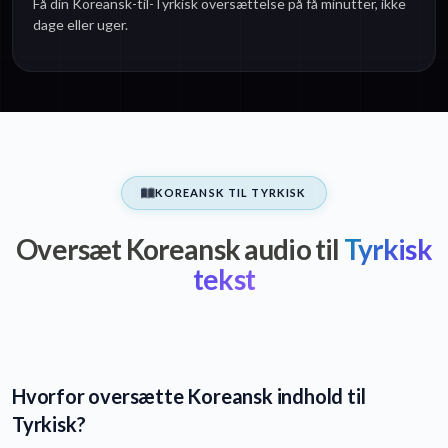
Få din Koreansk-til-Tyrkisk oversættelse på få minutter, ikke
dage eller uger.
KOREANSK TIL TYRKISK
Oversæt Koreansk audio til
Tyrkisk
tekst
Hvorfor oversætte Koreansk indhold til
Tyrkisk?