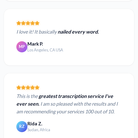
I love it! It basically
nailed every word.
Mark P.
MP
Los Angeles, CA USA
This is the
greatest transcription service I've
ever seen.
I am so pleased with the results and I
am recommending your services 100 out of 10.
Rida Z.
RZ
Sudan, Africa