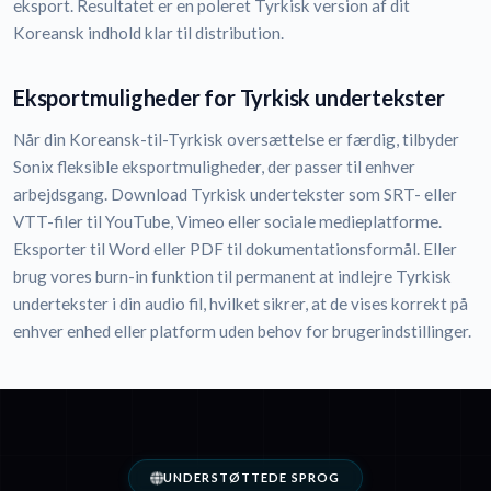
eksport. Resultatet er en poleret Tyrkisk version af dit
Koreansk indhold klar til distribution.
Eksportmuligheder for Tyrkisk undertekster
Når din Koreansk-til-Tyrkisk oversættelse er færdig, tilbyder
Sonix fleksible eksportmuligheder, der passer til enhver
arbejdsgang. Download Tyrkisk undertekster som SRT- eller
VTT-filer til YouTube, Vimeo eller sociale medieplatforme.
Eksporter til Word eller PDF til dokumentationsformål. Eller
brug vores burn-in funktion til permanent at indlejre Tyrkisk
undertekster i din audio fil, hvilket sikrer, at de vises korrekt på
enhver enhed eller platform uden behov for brugerindstillinger.
UNDERSTØTTEDE SPROG