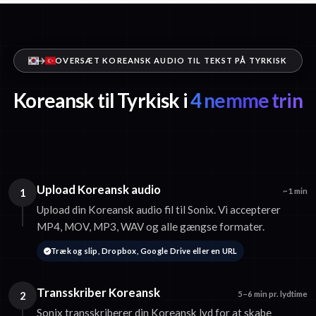
OVERSÆT KOREANSK AUDIO TIL TEKST PÅ TYRKISK
Koreansk til Tyrkisk i
4 nemme trin
Upload Koreansk audio
1
~1 min
Upload din Koreansk audio fil til Sonix. Vi accepterer
MP4, MOV, MP3, WAV og alle gængse formater.
Træk og slip, Dropbox, Google Drive eller en URL
Transskriber Koreansk
2
5–6 min pr. lydtime
Sonix transskriberer din Koreansk lyd for at skabe