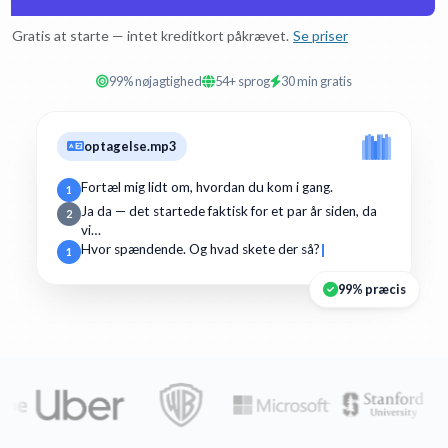
Gratis at starte — intet kreditkort påkrævet.
Se priser
99% nøjagtighed
54+ sprog
30 min gratis
optagelse.mp3
Fortæl mig lidt om, hvordan du kom i gang.
1
Ja da — det startede faktisk for et par år siden, da
2
vi…
Hvor spændende. Og hvad skete der så?
1
99% præcis