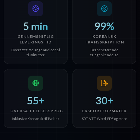
5 min
99%
GENNEMSNITLIG
KOREANSK
LEVERINGSTID
TRANSSKRIPTION
Oversæt timelange audioer på
Brancheførende
få minutter
talegenkendelse
55+
30+
OVERSÆTTELSESSPROG
EKSPORTFORMATER
Inklusive Koreansk til Tyrkisk
SRT, VTT, Word, PDF og mere