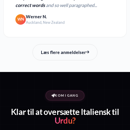
correct words
and so well paragraphed...
Werner N.
WN
Auckland, New Zealand
Læs flere anmeldelser
KOM I GANG
Klar til at oversætte Italiensk til
Urdu?