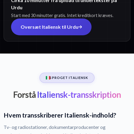
Cirka 10 minutter fra upload til undertekster på
Urdu
Start med 30 minutter gratis. Intet kreditkort kræves.
Oversæt Italiensk til Urdu
SPROGET ITALIENSK
Forstå
Italiensk-transskription
Hvem transskriberer Italiensk-indhold?
Tv- og radiostationer, dokumentarproducenter og