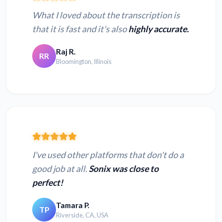
What I loved about the transcription is
that it is fast and it's also
highly accurate.
Raj R.
RR
Bloomington, Illinois
I've used other platforms that don't do a
good job at all.
Sonix was close to
perfect!
Tamara P.
TP
Riverside, CA, USA