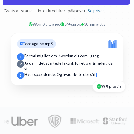
Gratis at starte — intet kreditkort påkrævet.
Se priser
99% nøjagtighed
54+ sprog
30 min gratis
optagelse.mp3
Fortæl mig lidt om, hvordan du kom i gang.
1
Ja da — det startede faktisk for et par år siden, da
2
vi…
Hvor spændende. Og hvad skete der så?
1
99% præcis