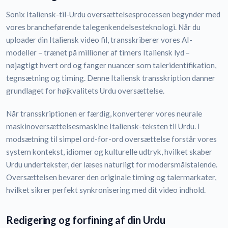
Sonix Italiensk-til-Urdu oversættelsesprocessen begynder med
vores brancheførende talegenkendelsesteknologi. Når du
uploader din Italiensk video fil, transskriberer vores AI-
modeller – trænet på millioner af timers Italiensk lyd –
nøjagtigt hvert ord og fanger nuancer som taleridentifikation,
tegnsætning og timing. Denne Italiensk transskription danner
grundlaget for højkvalitets Urdu oversættelse.
Når transskriptionen er færdig, konverterer vores neurale
maskinoversættelsesmaskine Italiensk-teksten til Urdu. I
modsætning til simpel ord-for-ord oversættelse forstår vores
system kontekst, idiomer og kulturelle udtryk, hvilket skaber
Urdu undertekster, der læses naturligt for modersmålstalende.
Oversættelsen bevarer den originale timing og talermarkater,
hvilket sikrer perfekt synkronisering med dit video indhold.
Redigering og forfining af din Urdu