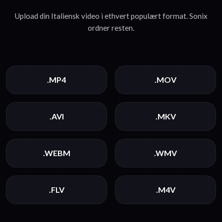
Upload din Italiensk video i ethvert populært format. Sonix
ordner resten.
.MP4
.MOV
.AVI
.MKV
.WEBM
.WMV
.FLV
.M4V