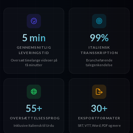
5 min
99%
GENNEMSNITLIG
ITALIENSK
LEVERINGSTID
TRANSSKRIPTION
Oversæt timelange videoer på
Brancheførende
få minutter
talegenkendelse
55+
30+
OVERSÆTTELSESSPROG
EKSPORTFORMATER
Inklusive Italiensk til Urdu
SRT, VTT, Word, PDF og mere