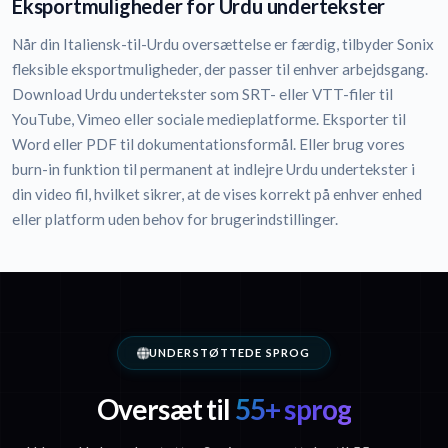
Eksportmuligheder for Urdu undertekster
Når din Italiensk-til-Urdu oversættelse er færdig, tilbyder Sonix
fleksible eksportmuligheder, der passer til enhver arbejdsgang.
Download Urdu undertekster som SRT- eller VTT-filer til
YouTube, Vimeo eller sociale medieplatforme. Eksporter til
Word eller PDF til dokumentationsformål. Eller brug vores
burn-in funktion til permanent at indlejre Urdu undertekster i
din video fil, hvilket sikrer, at de vises korrekt på enhver enhed
eller platform uden behov for brugerindstillinger.
UNDERSTØTTEDE SPROG
Oversæt til
55+ sprog