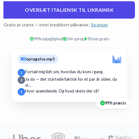
OVERSÆT ITALIENSK TIL UKRAINSK
Gratis at starte — intet kreditkort påkrævet.
Se priser
99% nøjagtighed
54+ sprog
30 min gratis
optagelse.mp3
Fortæl mig lidt om, hvordan du kom i gang.
1
Ja da — det startede faktisk for et par år siden, da
2
vi…
Hvor spændende. Og hvad skete der så?
1
99% præcis