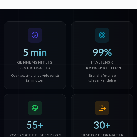
5 min
99%
GENNEMSNITLIG
ITALIENSK
LEVERINGSTID
TRANSSKRIPTION
Oversæt timelange videoer på
Brancheførende
få minutter
talegenkendelse
55+
30+
OVERSÆTTELSESSPROG
EKSPORTFORMATER