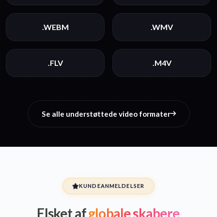
.WEBM
.WMV
.FLV
.M4V
Se alle understøttede video formater
KUNDEANMELDELSER
Elsket af
globale skabere