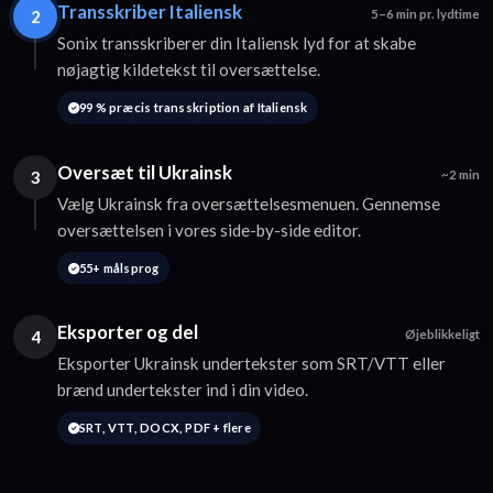
Transskriber Italiensk
2
5–6 min pr. lydtime
Sonix transskriberer din Italiensk lyd for at skabe
nøjagtig kildetekst til oversættelse.
99 % præcis transskription af Italiensk
Oversæt til Ukrainsk
3
~2 min
Vælg Ukrainsk fra oversættelsesmenuen. Gennemse
oversættelsen i vores side-by-side editor.
55+ målsprog
Eksporter og del
4
Øjeblikkeligt
Eksporter Ukrainsk undertekster som SRT/VTT eller
brænd undertekster ind i din video.
SRT, VTT, DOCX, PDF + flere