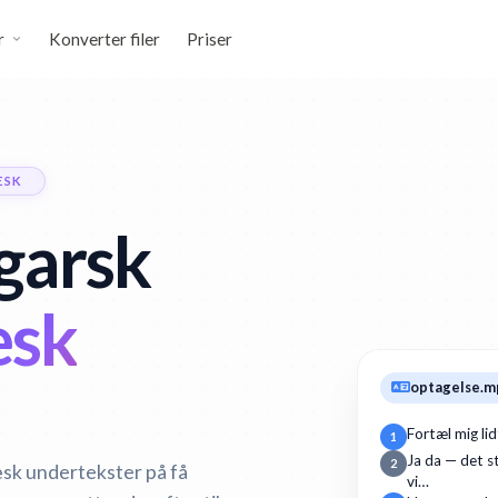
r
Konverter filer
Priser
ÆSK
garsk
sk
optagelse.m
Fortæl mig li
1
Ja da — det st
2
æsk undertekster på få
vi…