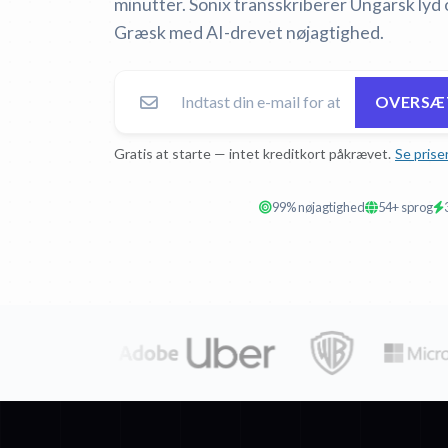
minutter. Sonix transskriberer Ungarsk lyd 
Græsk med AI-drevet nøjagtighed.
OVERSÆT
Gratis at starte — intet kreditkort påkrævet.
Se prise
99% nøjagtighed
54+ sprog