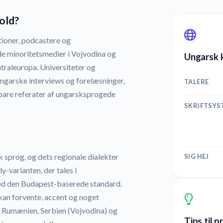
old?
tioner, podcastere og
e minoritetsmedier i Vojvodina og
Ungarsk k
ntraleuropa. Universiteter og
ungarske interviews og forelæsninger,
TALERE
are referater af ungarsksprogede
SKRIFTSYS
 sprog, og dets regionale dialekter
SIG HEJ
y-varianten, der tales i
med den Budapest-baserede standard.
 kan forvente, accent og noget
i Rumænien, Serbien (Vojvodina) og
Tips til 