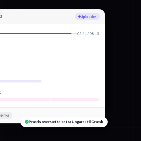
3
Transskriberer Ungarsk
02:41 / 08:15
t
sprog
Præcis oversættelse fra Ungarsk til Græsk