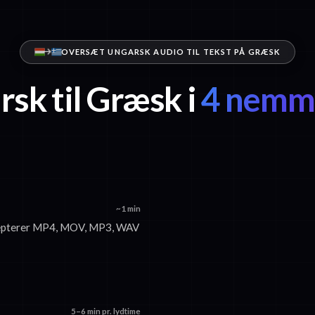
OVERSÆT UNGARSK AUDIO TIL TEKST PÅ GRÆSK
sk til Græsk i
4 nemme
~1 min
accepterer MP4, MOV, MP3, WAV
5–6 min pr. lydtime