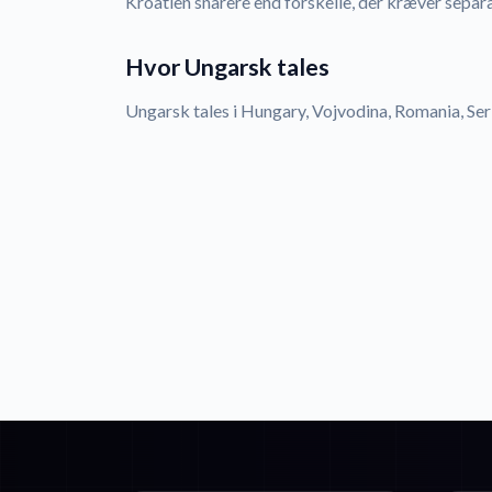
Kroatien snarere end forskelle, der kræver separ
Hvor Ungarsk tales
Ungarsk tales i Hungary, Vojvodina, Romania, Ser