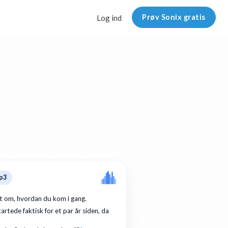
Prøv Sonix gratis
Log ind
p3
dt om, hvordan du kom i gang.
artede faktisk for et par år siden, da