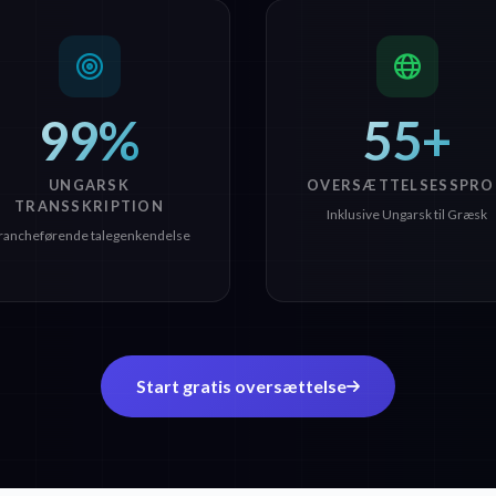
99%
55+
UNGARSK
OVERSÆTTELSESSPRO
TRANSSKRIPTION
Inklusive Ungarsk til Græsk
rancheførende talegenkendelse
Start gratis oversættelse