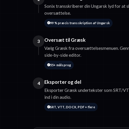
Sonix transskriberer din Ungarsk lyd for at s
oversættelse.
99 % præcis transskription af Ungarsk
Oversæt til Græsk
3
Vælg Græsk fra oversættelsesmenuen. Genn
side-by-side editor.
55+ målsprog
Eksporter og del
4
Eksporter Græsk undertekster som SRT/VTT
ind i din audio.
SRT, VTT, DOCX, PDF + flere