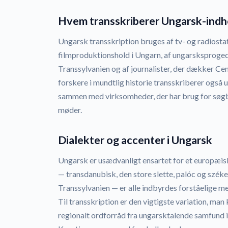
Hvem transskriberer Ungarsk-indh
Ungarsk transskription bruges af tv- og radiosta
filmproduktionshold i Ungarn, af ungarsksproged
Transsylvanien og af journalister, der dækker Ce
forskere i mundtlig historie transskriberer også 
sammen med virksomheder, der har brug for søgb
møder.
Dialekter og accenter i Ungarsk
Ungarsk er usædvanligt ensartet for et europæisk
— transdanubisk, den store slette, palóc og székel
Transsylvanien — er alle indbyrdes forståelige 
Til transskription er den vigtigste variation, man
regionalt ordforråd fra ungarsktalende samfund 