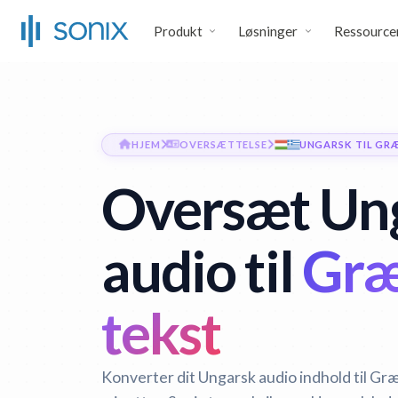
Produkt
Løsninger
Ressource
HJEM
OVERSÆTTELSE
UNGARSK TIL GR
Oversæt Un
audio til
Græ
tekst
Konverter dit Ungarsk audio indhold til Gr