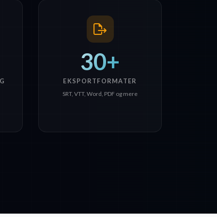
30+
G
EKSPORTFORMATER
SRT, VTT, Word, PDF og mere