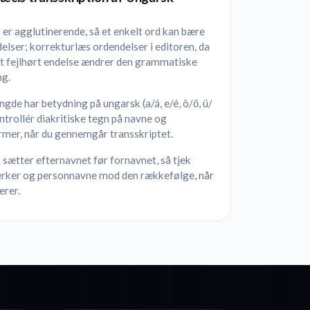
er agglutinerende, så et enkelt ord kan bære
delser; korrekturlæs ordendelser i editoren, da
lt fejlhørt endelse ændrer den grammatiske
ng.
gde har betydning på ungarsk (a/á, e/é, ö/ő, ü/
ontrollér diakritiske tegn på navne og
rmer, når du gennemgår transskriptet.
sætter efternavnet før fornavnet, så tjek
rker og personnavne mod den rækkefølge, når
erer.