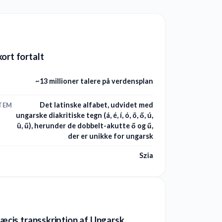
ort fortalt
~13 millioner talere på verdensplan
Det latinske alfabet, udvidet med
TEM
ungarske diakritiske tegn (á, é, í, ó, ö, ő, ú,
ü, ű), herunder de dobbelt-akutte ő og ű,
der er unikke for ungarsk
Szia
præcis transskription af Ungarsk