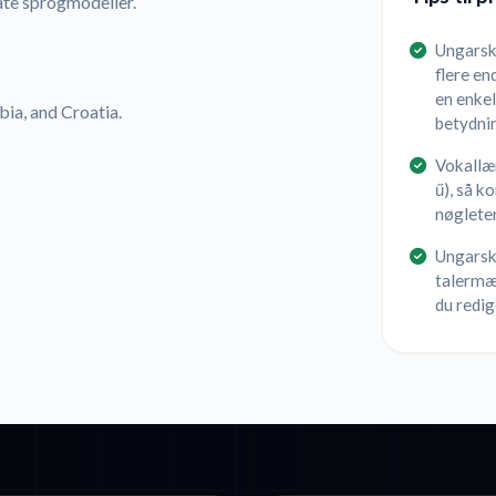
ate sprogmodeller.
Ungarsk 
flere en
en enke
bia, and Croatia.
betydni
Vokallæn
ű), så k
nøglete
Ungarsk 
talermæ
du redig