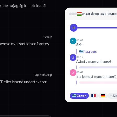
kabe nøjagtig kildetekst til
ungarsk-optagelse.mp
~2 min
00:03
1
emse oversættelsen i vores
Szia
Γεια σας
00:19
2
Átírni a magyar hangot
00:41
3
Øjeblikkeligt
Írja le most magyar hangjá
 eller brænd undertekster
Græsk
+52 