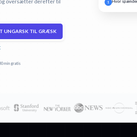
og oversætter derefter til
Hvor spænden
1
 UNGARSK TIL GRÆSK
r
30 min gratis