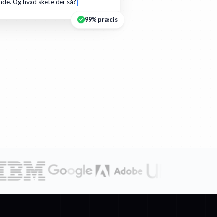
de. Og hvad skete der så?
99% præcis