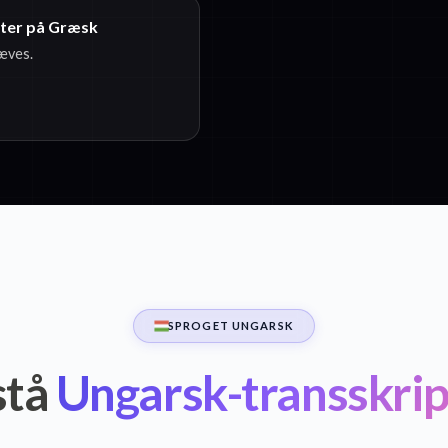
kster på Græsk
ræves.
SPROGET UNGARSK
stå
Ungarsk-transskrip