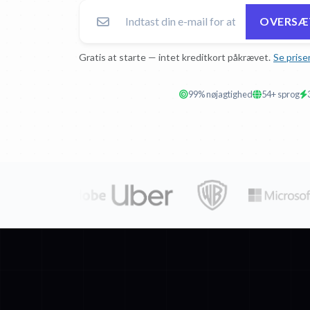
OVERSÆT
Gratis at starte — intet kreditkort påkrævet.
Se prise
99% nøjagtighed
54+ sprog