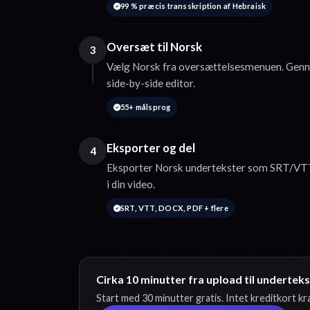
99 % præcis transskription af Hebraisk
Oversæt til Norsk
3
Vælg Norsk fra oversættelsesmenuen. Genn
side-by-side editor.
55+ målsprog
Eksporter og del
4
Eksporter Norsk undertekster som SRT/VTT 
i din video.
SRT, VTT, DOCX, PDF + flere
Cirka 10 minutter fra upload til undertek
Start med 30 minutter gratis. Intet kreditkort k