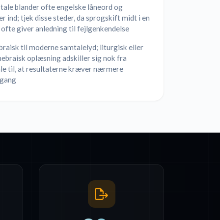
 tale blander ofte engelske låneord og
r ind; tjek disse steder, da sprogskift midt i en
ofte giver anledning til fejlgenkendelse
raisk til moderne samtalelyd; liturgisk eller
hebraisk oplæsning adskiller sig nok fra
le til, at resultaterne kræver nærmere
gang