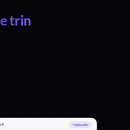
 trin
p4
Transskriberer Hebraisk