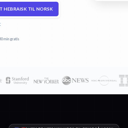
 HEBRAISK TIL NORSK
r
30 min gratis