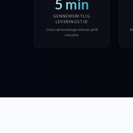
5 min
GENNEMSNITLIG
LEVERINGSTID
Oversæt timelange videoer på få
B
minutter