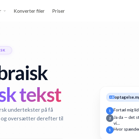
r
Konverter filer
Priser
RSK
braisk
k tekst
optagelse.m
orsk undertekster på få
Fortæl mig li
1
 og oversætter derefter til
Ja da — det st
2
vi…
Hvor spænden
1