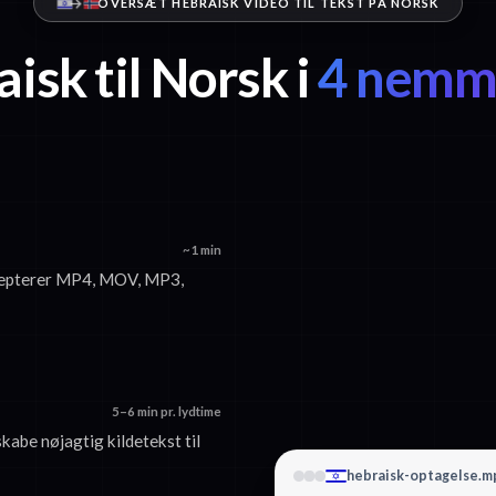
OVERSÆT HEBRAISK VIDEO TIL TEKST PÅ NORSK
isk til Norsk i
4 nemme
~1 min
accepterer MP4, MOV, MP3,
5–6 min pr. lydtime
skabe nøjagtig kildetekst til
hebraisk-optagelse.m