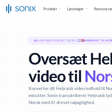
Produkt
Løsninger
Ressource
HJEM
OVERSÆTTELSE
HEBRAISK TIL NO
Oversæt He
video til
Nors
Konverter dit Hebraisk video indhold til N
minutter. Sonix transskriberer Hebraisk lyd
Norsk med AI-drevet nøjagtighed.