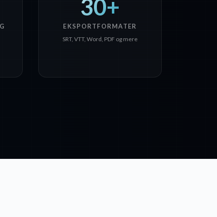
30+
G
EKSPORTFORMATER
SRT, VTT, Word, PDF og mere