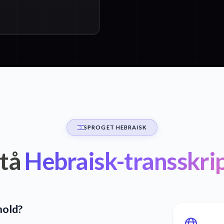
SPROGET HEBRAISK
tå
Hebraisk-transskri
hold?