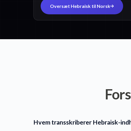
Oversæt Hebraisk til Norsk
Fors
Hvem transskriberer Hebraisk-ind