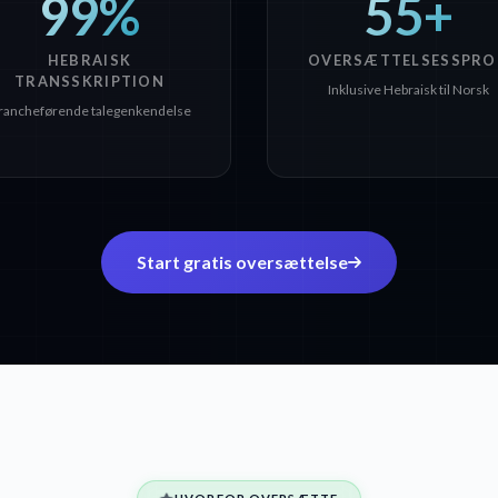
99%
55+
HEBRAISK
OVERSÆTTELSESSPRO
TRANSSKRIPTION
Inklusive Hebraisk til Norsk
rancheførende talegenkendelse
Start gratis oversættelse