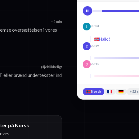
~2 min
00:03
1
emse oversættelsen i vores
Hallo!
00:19
2
00:41
3
Øjeblikkeligt
eller brænd undertekster ind
Norsk
+52 
ster på Norsk
ræves.