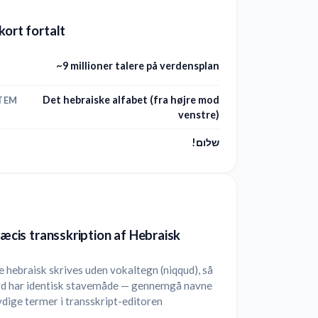
kort fortalt
~9 millioner talere på verdensplan
Det hebraiske alfabet (fra højre mod
TEM
venstre)
שלום!
præcis transskription af Hebraisk
hebraisk skrives uden vokaltegn (niqqud), så
rd har identisk stavemåde — gennemgå navne
ydige termer i transskript-editoren