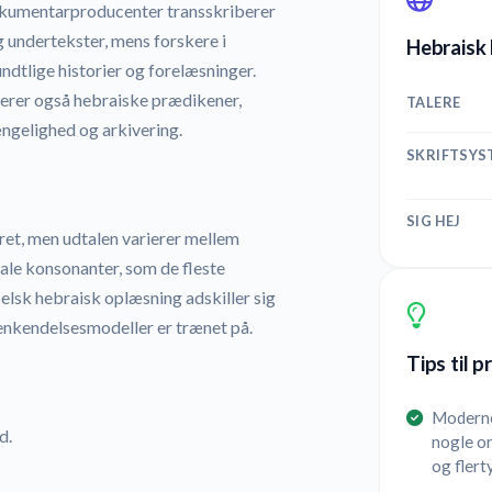
dokumentarproducenter transskriberer
g undertekster, mens forskere i
Hebraisk 
ndtlige historier og forelæsninger.
erer også hebraiske prædikener,
TALERE
ængelighed og arkivering.
SKRIFTSYS
SIG HEJ
ret, men udtalen varierer mellem
rale konsonanter, som de fleste
belsk hebraisk oplæsning adskiller sig
genkendelsesmodeller er trænet på.
Tips til 
Moderne 
d.
nogle o
og flert