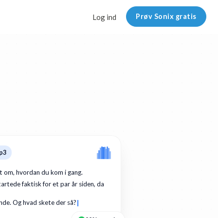
Prøv Sonix gratis
Log ind
p3
dt om, hvordan du kom i gang.
artede faktisk for et par år siden, da
de. Og hvad skete der så?