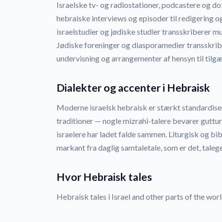
Israelske tv- og radiostationer, podcastere og 
hebraiske interviews og episoder til redigering o
israelstudier og jødiske studier transskriberer mu
Jødiske foreninger og diasporamedier transskrib
undervisning og arrangementer af hensyn til tilg
Dialekter og accenter i Hebraisk
Moderne israelsk hebraisk er stærkt standardise
traditioner — nogle mizrahi-talere bevarer guttu
israelere har ladet falde sammen. Liturgisk og bi
markant fra daglig samtaletale, som er det, tale
Hvor Hebraisk tales
Hebraisk tales i Israel and other parts of the worl