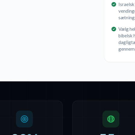
Israelsk
vendinge
sætning 
Vælg heb
bibelsk 
dagligta
gennem