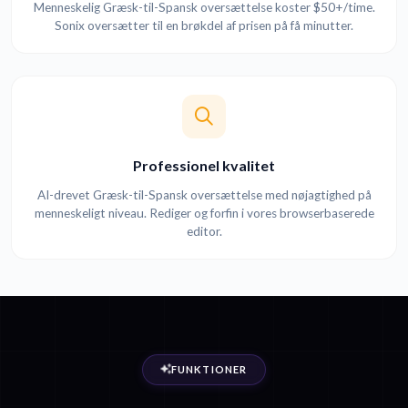
Menneskelig Græsk-til-Spansk oversættelse koster $50+/time.
Sonix oversætter til en brøkdel af prisen på få minutter.
Professionel kvalitet
AI-drevet Græsk-til-Spansk oversættelse med nøjagtighed på
menneskeligt niveau. Rediger og forfin i vores browserbaserede
editor.
FUNKTIONER