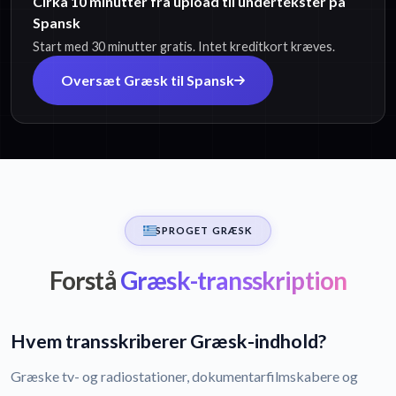
Cirka 10 minutter fra upload til undertekster på
Spansk
Start med 30 minutter gratis. Intet kreditkort kræves.
Oversæt Græsk til Spansk
SPROGET GRÆSK
Forstå
Græsk-transskription
Hvem transskriberer Græsk-indhold?
Græske tv- og radiostationer, dokumentarfilmskabere og