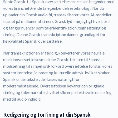
Sonix Græsk-til-Spansk oversættelsesprocessen begynder med
vores brancheførende talegenkendelsesteknologi. Når du
uploader din Græsk audio fil, transskriberer vores AI-modeller –
trænet på millioner af timers Græsk lyd – nøjagtigt hvert ord
og fanger nuancer som taleridentifikation, tegnsætning og
timing. Denne Græsk transskription danner grundlaget for
højkvalitets Spansk oversættelse.
Når transskriptionen er færdig, konverterer vores neurale
maskinoversættelsesmaskine Græsk-teksten til Spansk. I
modsætning til simpel ord-for-ord oversættelse forstår vores
system kontekst, idiomer og kulturelle udtryk, hvilket skaber
Spansk undertekster, der læses naturligt for
modersmålstalende. Oversættelsen bevarer den originale
timing og talermarkater, hvilket sikrer perfekt synkronisering
med dit audio indhold.
Redigering og forfining af din Spansk