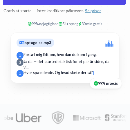
Gratis at starte — intet kreditkort påkrævet.
Se priser
99% nøjagtighed
54+ sprog
30 min gratis
optagelse.mp3
Fortæl mig lidt om, hvordan du kom i gang.
1
Ja da — det startede faktisk for et par år siden, da
2
vi…
Hvor spændende. Og hvad skete der så?
1
99% præcis