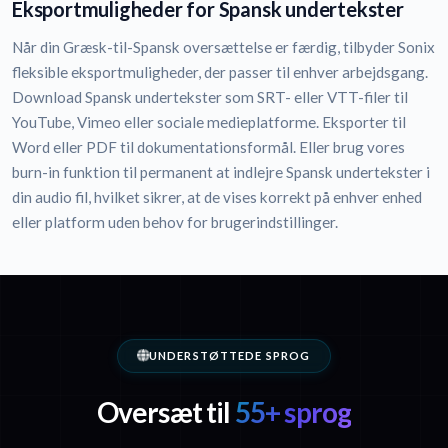
Eksportmuligheder for Spansk undertekster
Når din Græsk-til-Spansk oversættelse er færdig, tilbyder Sonix
fleksible eksportmuligheder, der passer til enhver arbejdsgang.
Download Spansk undertekster som SRT- eller VTT-filer til
YouTube, Vimeo eller sociale medieplatforme. Eksporter til
Word eller PDF til dokumentationsformål. Eller brug vores
burn-in funktion til permanent at indlejre Spansk undertekster i
din audio fil, hvilket sikrer, at de vises korrekt på enhver enhed
eller platform uden behov for brugerindstillinger.
UNDERSTØTTEDE SPROG
Oversæt til
55+ sprog