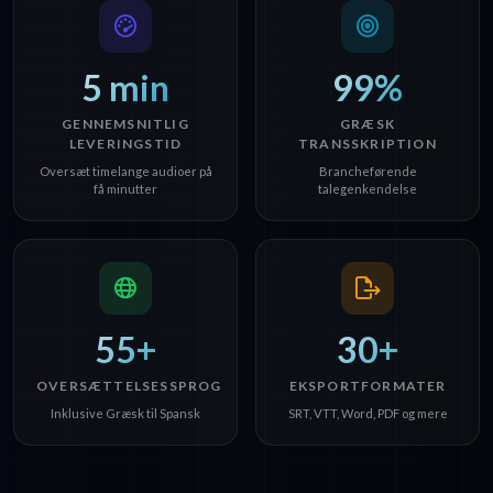
5 min
99%
GENNEMSNITLIG
GRÆSK
LEVERINGSTID
TRANSSKRIPTION
Oversæt timelange audioer på
Brancheførende
få minutter
talegenkendelse
55+
30+
OVERSÆTTELSESSPROG
EKSPORTFORMATER
Inklusive Græsk til Spansk
SRT, VTT, Word, PDF og mere