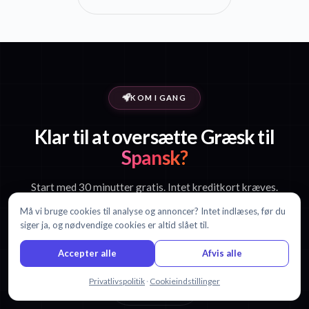
KOM I GANG
Klar til at oversætte Græsk til
Spansk?
Start med 30 minutter gratis. Intet kreditkort kræves.
Må vi bruge cookies til analyse og annoncer? Intet indlæses, før du
siger ja, og nødvendige cookies er altid slået til.
Start gratis oversættelse
Accepter alle
Afvis alle
Chat med os
Privatlivspolitik
·
Cookieindstillinger
Se priser