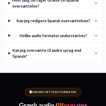
Hvor lang tid tager Græsk-til-Spansk
oversættelse?
Kan jeg redigere Spansk oversættelsen?
Hvilke audio formater understøttes?
Kan jeg oversætte til andre sprog end
Spansk?
UNDERSTØTTEDE FORMATER
Græsk audio
filformater