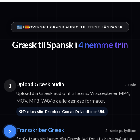
OVERSÆT GRÆSK AUDIO TIL TEKST PÅ SPANSK
Græsk til Spansk i
4 nemme trin
Upload Græsk audio
1
~1 min
Upload din Græsk audio fil til Sonix. Vi accepterer MP4,
MOV, MP3, WAV og alle gængse formater.
Træk og slip, Dropbox, Google Drive eller en URL
Transskriber Græsk
2
5–6 min pr. lydtime
Sonix transskriberer din Græsk lyd for at skabe nøjagtig