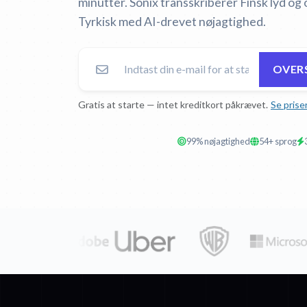
minutter. Sonix transskriberer Finsk lyd og 
Tyrkisk med AI-drevet nøjagtighed.
OVERS
Gratis at starte — intet kreditkort påkrævet.
Se prise
99% nøjagtighed
54+ sprog