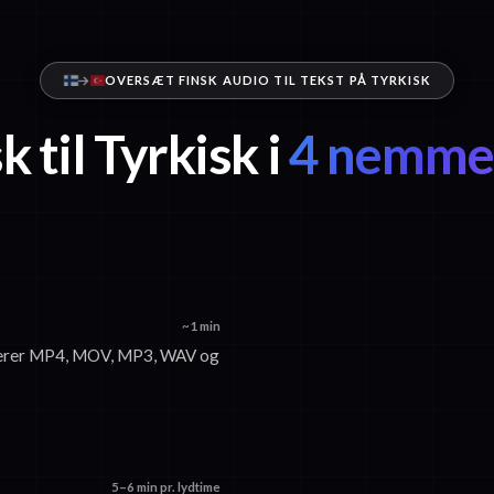
OVERSÆT FINSK AUDIO TIL TEKST PÅ TYRKISK
k til Tyrkisk i
4 nemme 
~1 min
cepterer MP4, MOV, MP3, WAV og
5–6 min pr. lydtime