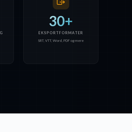
30+
G
EKSPORTFORMATER
SRT, VTT, Word, PDF og mere