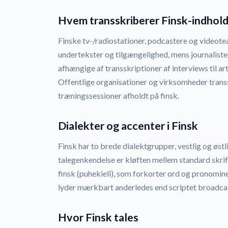
Hvem transskriberer Finsk-indhold
Finske tv-/radiostationer, podcastere og videotea
undertekster og tilgængelighed, mens journalister
afhængige af transskriptioner af interviews til art
Offentlige organisationer og virksomheder trans
træningssessioner afholdt på finsk.
Dialekter og accenter i Finsk
Finsk har to brede dialektgrupper, vestlig og østl
talegenkendelse er kløften mellem standard skriftli
finsk (puhekieli), som forkorter ord og pronomin
lyder mærkbart anderledes end scriptet broadcast
Hvor Finsk tales