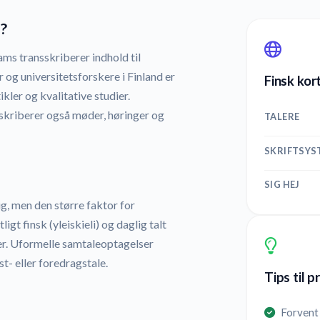
?
ms transskriberer indhold til
 og universitetsforskere i Finland er
Finsk kort
ikler og kvalitative studier.
skriberer også møder, høringer og
TALERE
SKRIFTSYS
SIG HEJ
ig, men den større faktor for
gt finsk (yleiskieli) og daglig talt
er. Uformelle samtaleoptagelser
- eller foredragstale.
Tips til p
Forvent 