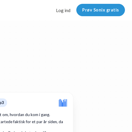
Prøv Sonix gratis
Log ind
p3
dt om, hvordan du kom i gang.
artede faktisk for et par år siden, da