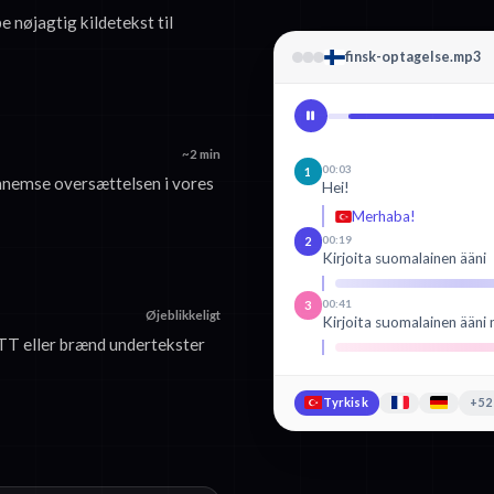
e nøjagtig kildetekst til
finsk-optagelse.mp3
~2 min
00:03
1
nnemse oversættelsen i vores
Hei!
Merhaba!
00:19
2
Kirjoita suomalainen ääni
00:41
3
Øjeblikkeligt
Kirjoita suomalainen ääni 
T eller brænd undertekster
Tyrkisk
+52