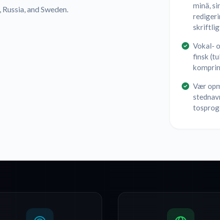
minä, si
, Russia, and Sweden.
redigeri
skriftlig
Vokal- 
finsk (tu
komprime
Vær opm
stednavn
tosprog