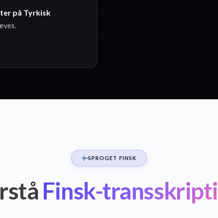
ster på Tyrkisk
ræves.
SPROGET FINSK
rstå
Finsk-transskript