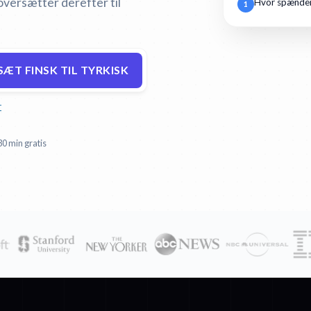
oversætter derefter til
Hvor spænden
1
ÆT FINSK TIL TYRKISK
r
30 min gratis