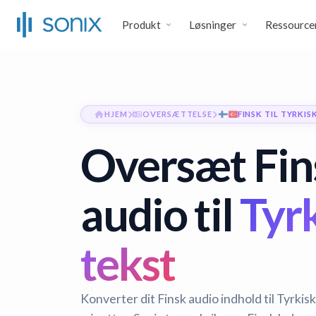
Produkt
Løsninger
Ressource
HJEM
OVERSÆTTELSE
FINSK TIL TYRKIS
Oversæt Fin
audio til
Tyrk
tekst
Konverter dit Finsk audio indhold til Tyrkis