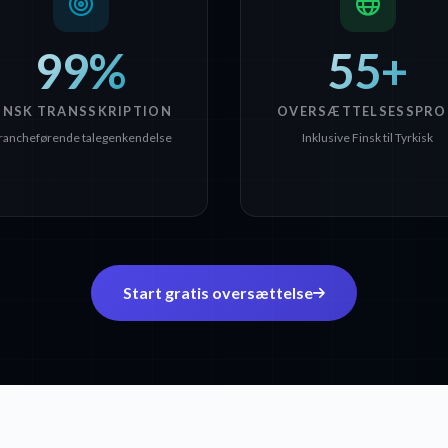
99%
55+
INSK TRANSSKRIPTION
OVERSÆTTELSESSPRO
rancheførende talegenkendelse
Inklusive Finsk til Tyrkisk
Start gratis oversættelse