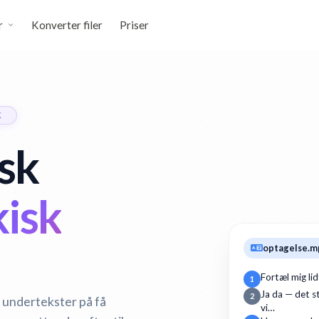
r
Konverter filer
Priser
K
sk
isk
optagelse.m
Fortæl mig li
1
Ja da — det st
2
k undertekster på få
vi…