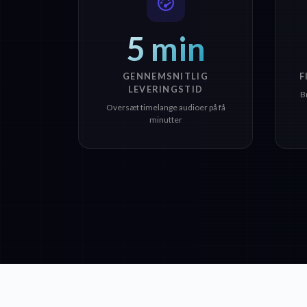
5 min
GENNEMSNITLIG
F
LEVERINGSTID
B
Oversæt timelange audioer på få
minutter