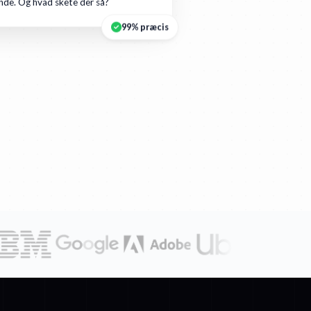
de. Og hvad skete der så?
99% præcis