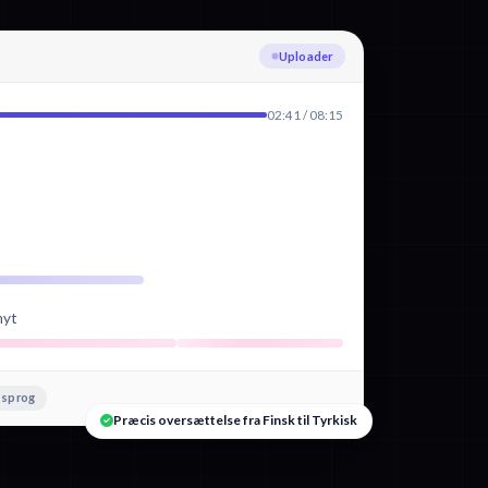
Transskriberer Finsk
02:41 / 08:15
nyt
 sprog
Præcis oversættelse fra Finsk til Tyrkisk