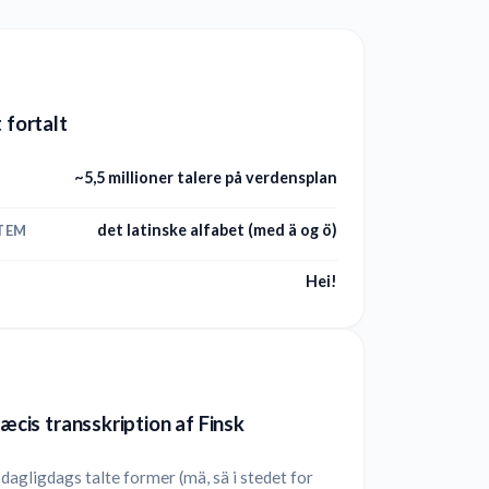
 fortalt
~5,5 millioner talere på verdensplan
det latinske alfabet (med ä og ö)
TEM
Hei!
ræcis transskription af Finsk
dagligdags talte former (mä, sä i stedet for