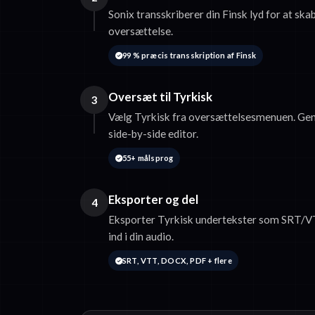
Sonix transskriberer din Finsk lyd for at skab
oversættelse.
99 % præcis transskription af Finsk
Oversæt til Tyrkisk
3
Vælg Tyrkisk fra oversættelsesmenuen. Ge
side-by-side editor.
55+ målsprog
Eksporter og del
4
Eksporter Tyrkisk undertekster som SRT/VT
ind i din audio.
SRT, VTT, DOCX, PDF + flere