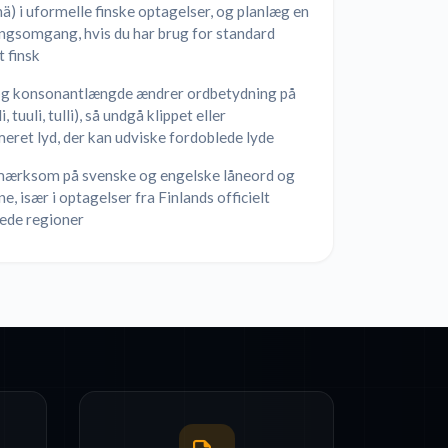
nä) i uformelle finske optagelser, og planlæg en
ngsomgang, hvis du har brug for standard
t finsk
og konsonantlængde ændrer ordbetydning på
li, tuuli, tulli), så undgå klippet eller
ret lyd, der kan udviske fordoblede lyde
ærksom på svenske og engelske låneord og
e, især i optagelser fra Finlands officielt
ede regioner