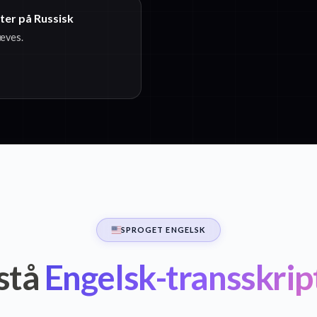
ster på Russisk
ræves.
SPROGET ENGELSK
stå
Engelsk-transskrip