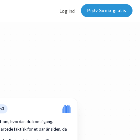
Prøv Sonix gratis
Log ind
p3
dt om, hvordan du kom i gang.
artede faktisk for et par år siden, da