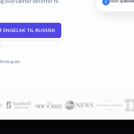
og oversætter derefter til
Hvor spænden
1
 ENGELSK TIL RUSSISK
r
30 min gratis