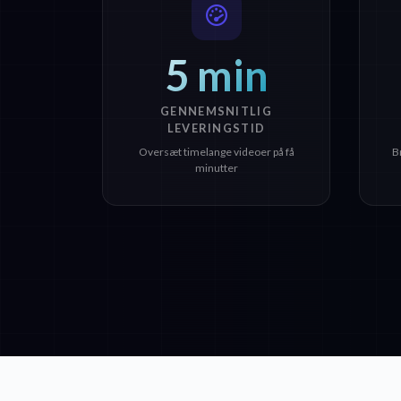
5 min
GENNEMSNITLIG
LEVERINGSTID
Oversæt timelange videoer på få
B
minutter