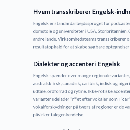
Hvem transskriberer Engelsk-indh
Engelsk er standardarbejdssproget for podcaster
domstole og universiteter i USA, Storbritannien, 
andre lande. Virksomhedsteams transskriberer o
resultatopkald for at skabe søgbare optegnelser
Dialekter og accenter i Engelsk
Engelsk spænder over mange regionale varianter,
australsk, irsk, canadisk, caribisk, indisk og nige
udtale, ordforråd og rytme. Ikke-rotiske accente
varianter udelader "r"'et efter vokaler, som i "car"
vokalforskydninger på tværs af regioner er de var
påvirker talegenkendelse.