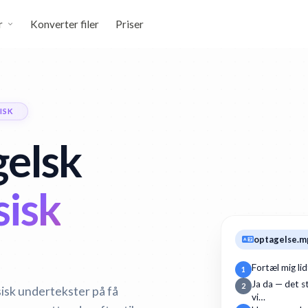
r
Konverter filer
Priser
ISK
elsk
isk
optagelse.m
Fortæl mig li
1
Ja da — det st
2
sisk undertekster på få
vi…