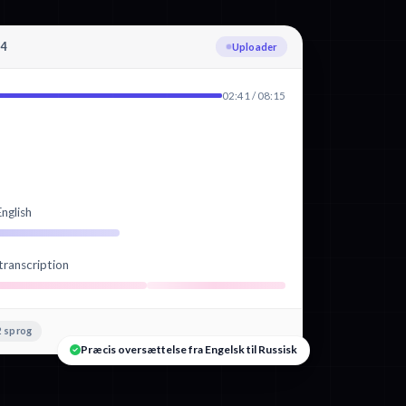
p4
Transskriberer Engelsk
02:41 / 08:15
nglish
transcription
 sprog
Præcis oversættelse fra Engelsk til Russisk