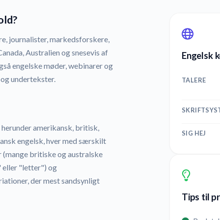
old?
e, journalister, markedsforskere,
Canada, Australien og snesevis af
Engelsk k
gså engelske møder, webinarer og
 og undertekster.
TALERE
SKRIFTSYS
 herunder amerikansk, britisk,
SIG HEJ
riansk engelsk, hver med særskilt
r (mange britiske og australske
 eller "letter") og
iationer, der mest sandsynligt
Tips til 