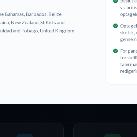
Beslut d
vs. brit
The Bahamas, Barbados, Belize,
optagel
aica, New Zealand, St Kitts and
Optagel
Trinidad and Tobago, United Kingdom,
skotsk, 
gennemg
For pane
forskell
talermær
rediger