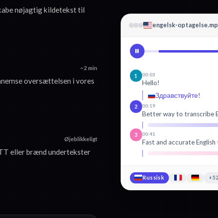
kabe nøjagtig kildetekst til
engelsk-optagelse.m
~2 min
00:03
1
nnemse oversættelsen i vores
Hello!
Здравствуйте!
00:19
2
Better way to transcribe E
00:41
3
Øjeblikkeligt
Fast and accurate English 
T eller brænd undertekster
Russisk
+52