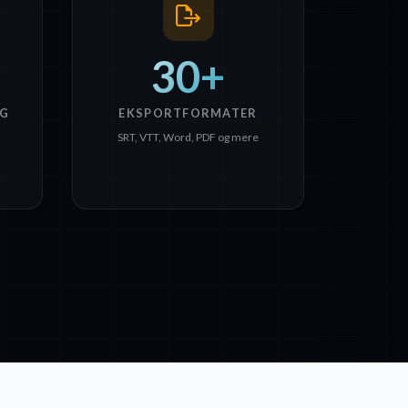
30+
G
EKSPORTFORMATER
SRT, VTT, Word, PDF og mere