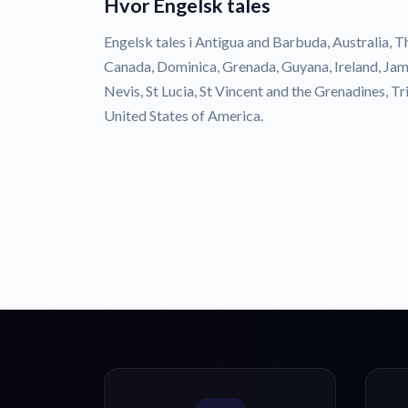
Hvor Engelsk tales
Engelsk tales i Antigua and Barbuda, Australia, 
Canada, Dominica, Grenada, Guyana, Ireland, Jam
Nevis, St Lucia, St Vincent and the Grenadines, 
United States of America.