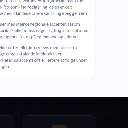
ig for en stavekonvention (amerikansk "color"
isk "colour") før redigering, da en enkelt
se med blandede talere kan bringe begge frem
ser med stærke regionale accenter, såsom
caribisk eller indisk engelsk, drager fordel af en
ang med fokus på egennavne og idiomer
ldebatter eller interviews med talere fra
ige engelsktalende lande, aktiver
kater, så accentskift er lettere at følge under
ingen