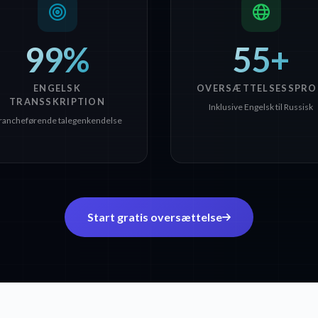
99%
55+
ENGELSK
OVERSÆTTELSESSPRO
TRANSSKRIPTION
Inklusive Engelsk til Russisk
rancheførende talegenkendelse
Start gratis oversættelse