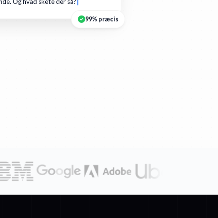
de. Og hvad skete der så?
99% præcis