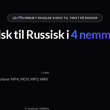
OVERSÆT ENGELSK VIDEO TIL TEKST PÅ RUSSISK
sk til Russisk i
4 nemme
~1 min
accepterer MP4, MOV, MP3, WAV
5–6 min pr. lydtime