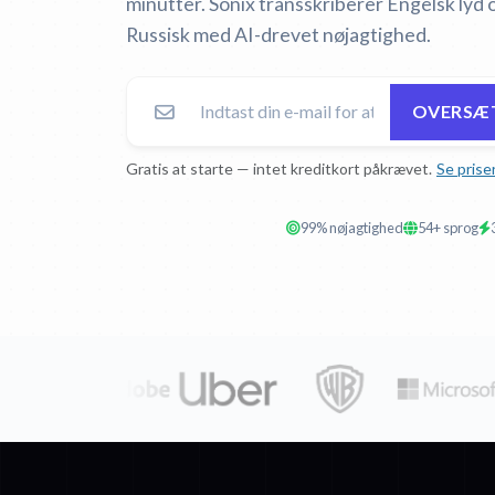
minutter. Sonix transskriberer Engelsk lyd 
Russisk med AI-drevet nøjagtighed.
OVERSÆT
Gratis at starte — intet kreditkort påkrævet.
Se prise
99% nøjagtighed
54+ sprog