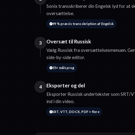
Sonix transskriberer din Engelsk lyd for at s
oversættelse.
99 % præcis transskription af Engelsk
Oversæt til Russisk
3
Vælg Russisk fra oversættelsesmenuen. Ge
side-by-side editor.
55+ målsprog
Eksporter og del
4
Eksporter Russisk undertekster som SRT/VT
ind i din video.
SRT, VTT, DOCX, PDF + flere