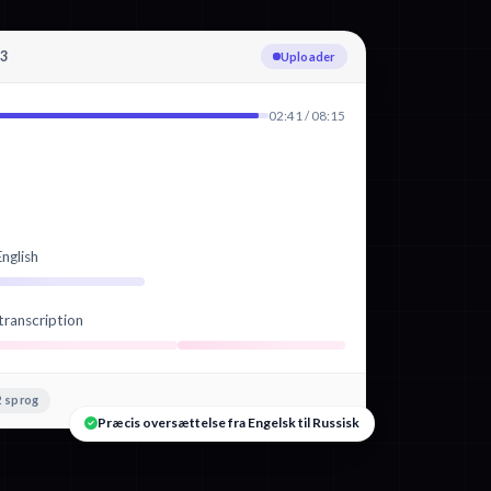
p3
Transskriberer Engelsk
02:41 / 08:15
nglish
transcription
 sprog
Præcis oversættelse fra Engelsk til Russisk