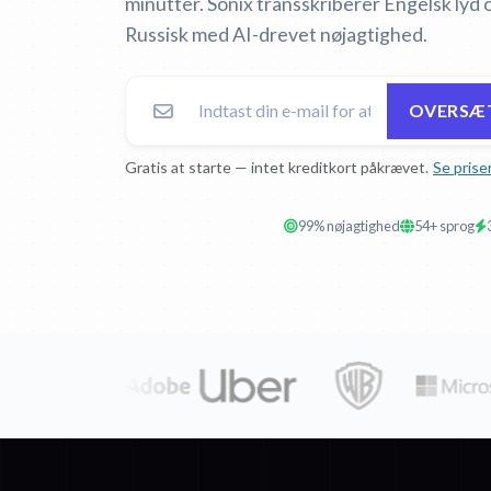
minutter. Sonix transskriberer Engelsk lyd 
Russisk med AI-drevet nøjagtighed.
OVERSÆT
Gratis at starte — intet kreditkort påkrævet.
Se prise
99% nøjagtighed
54+ sprog