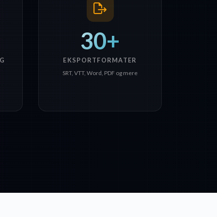
30+
G
EKSPORTFORMATER
SRT, VTT, Word, PDF og mere