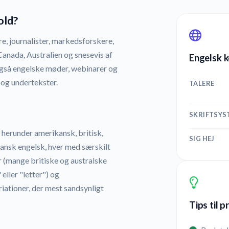
old?
e, journalister, markedsforskere,
Canada, Australien og snesevis af
Engelsk k
gså engelske møder, webinarer og
 og undertekster.
TALERE
SKRIFTSYS
 herunder amerikansk, britisk,
SIG HEJ
riansk engelsk, hver med særskilt
r (mange britiske og australske
 eller "letter") og
iationer, der mest sandsynligt
Tips til 