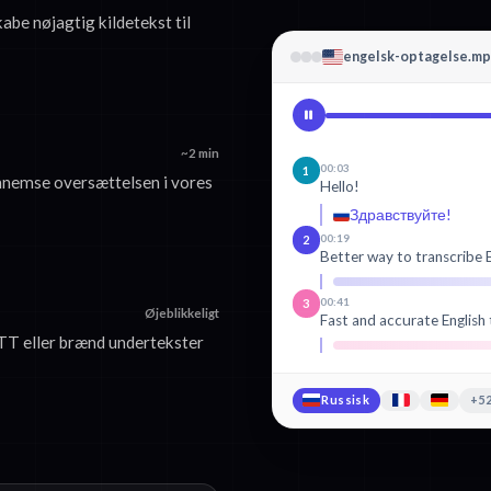
kabe nøjagtig kildetekst til
engelsk-optagelse.m
~2 min
00:03
1
nnemse oversættelsen i vores
Hello!
Здравствуйте!
00:19
2
Better way to transcribe E
00:41
3
Øjeblikkeligt
Fast and accurate English 
T eller brænd undertekster
Russisk
+52