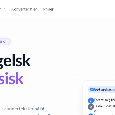
r
Konverter filer
Priser
ISK
elsk
sisk
optagelse.m
Fortæl mig li
1
Ja da — det st
2
sisk undertekster på få
vi…