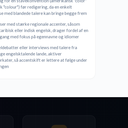
ig for en stavekonvention (amerikansk "color"
isk "colour") før redigering, da en enkelt
se med blandede talere kan bringe begge frem
ser med stærke regionale accenter, såsom
caribisk eller indisk engelsk, drager fordel af en
ang med fokus på egennavne og idiomer
ldebatter eller interviews med talere fra
ige engelsktalende lande, aktiver
kater, så accentskift er lettere at følge under
ingen