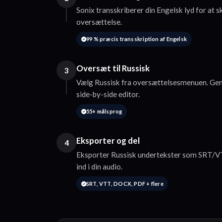
Sonix transskriberer din Engelsk lyd for at s
oversættelse.
99 % præcis transskription af Engelsk
Oversæt til Russisk
3
Vælg Russisk fra oversættelsesmenuen. Ge
side-by-side editor.
55+ målsprog
Eksporter og del
4
Eksporter Russisk undertekster som SRT/VT
ind i din audio.
SRT, VTT, DOCX, PDF + flere