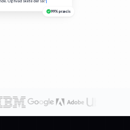
de. Og hvad skete der så?
99% præcis