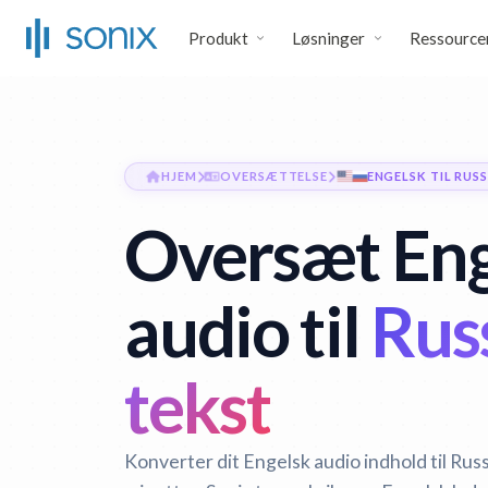
Produkt
Løsninger
Ressource
HJEM
OVERSÆTTELSE
ENGELSK TIL RUSS
Oversæt Eng
audio til
Rus
tekst
Konverter dit Engelsk audio indhold til Rus