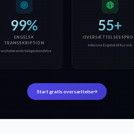
99%
55+
ENGELSK
OVERSÆTTELSESSPRO
TRANSSKRIPTION
Inklusive Engelsk til Russisk
rancheførende talegenkendelse
Start gratis oversættelse