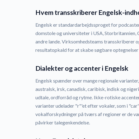
Hvem transskriberer Engelsk-indh
Engelsk er standardarbejdssproget for podcaster
domstole og universiteter i USA, Storbritannien, 
andre lande. Virksomhedsteams transskriberer o
resultatopkald for at skabe søgbare optegnelser
Dialekter og accenter i Engelsk
Engelsk spænder over mange regionale varianter,
australsk, irsk, canadisk, caribisk, indisk og nige
udtale, ordforråd og rytme. Ikke-rotiske accente
varianter udelader "r"'et efter vokaler, som i "car"
vokalforskydninger på tværs af regioner er de var
påvirker talegenkendelse.