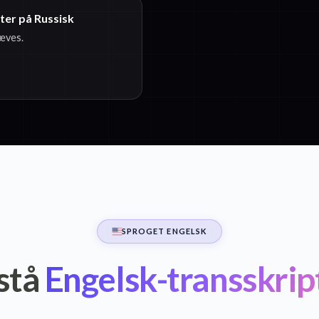
ster på Russisk
ræves.
SPROGET ENGELSK
stå
Engelsk-transskrip