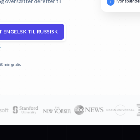
og oversætter derefter til
Hvor spænden
1
 ENGELSK TIL RUSSISK
r
30 min gratis