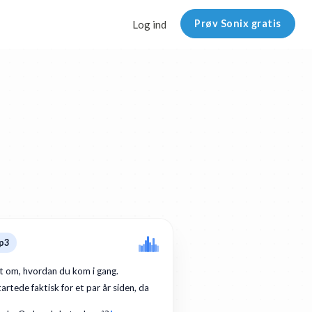
Prøv Sonix gratis
Log ind
p3
dt om, hvordan du kom i gang.
artede faktisk for et par år siden, da