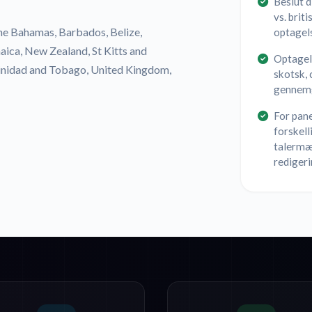
Beslut d
vs. brit
The Bahamas, Barbados, Belize,
optagel
aica, New Zealand, St Kitts and
Optagel
Trinidad and Tobago, United Kingdom,
skotsk, 
gennemg
For pane
forskell
talermær
rediger