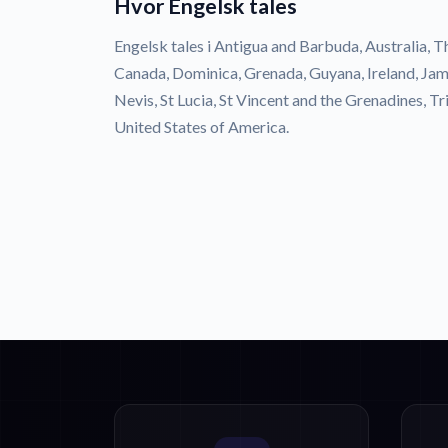
Hvor Engelsk tales
Engelsk tales i Antigua and Barbuda, Australia, 
Canada, Dominica, Grenada, Guyana, Ireland, Jam
Nevis, St Lucia, St Vincent and the Grenadines, 
United States of America.