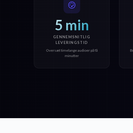
5 min
GENNEMSNITLIG
LEVERINGSTID
Oversæt timelange audioer på få
B
minutter