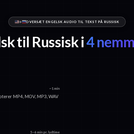
OVERSÆT ENGELSK AUDIO TIL TEKST PÅ RUSSISK
sk til Russisk i
4 nemme
~1 min
accepterer MP4, MOV, MP3, WAV
5–6 min pr. lydtime