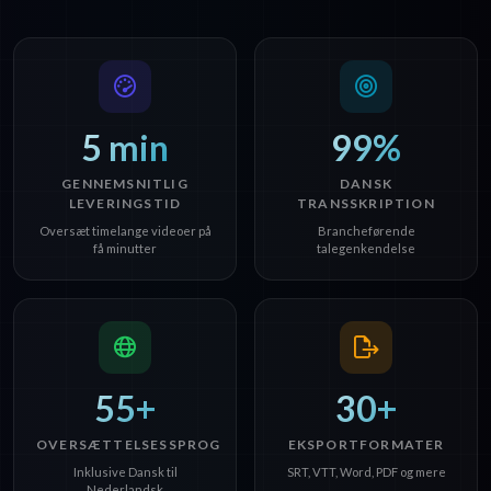
5 min
99%
GENNEMSNITLIG
DANSK
LEVERINGSTID
TRANSSKRIPTION
Oversæt timelange videoer på
Brancheførende
få minutter
talegenkendelse
55+
30+
OVERSÆTTELSESSPROG
EKSPORTFORMATER
Inklusive Dansk til
SRT, VTT, Word, PDF og mere
Nederlandsk