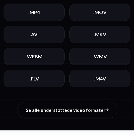
.MP4
.MOV
.AVI
.MKV
.WEBM
.WMV
.FLV
.M4V
Se alle understøttede video formater