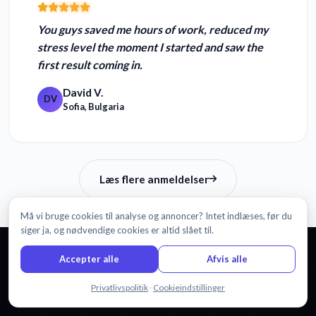
You guys
saved me hours of work
, reduced my
stress level the moment I started and saw the
first result coming in.
David V.
DV
Sofia, Bulgaria
Læs flere anmeldelser
Må vi bruge cookies til analyse og annoncer? Intet indlæses, før du
siger ja, og nødvendige cookies er altid slået til.
Accepter alle
Afvis alle
KOM I GANG
Chat med os
Privatlivspolitik
·
Cookieindstillinger