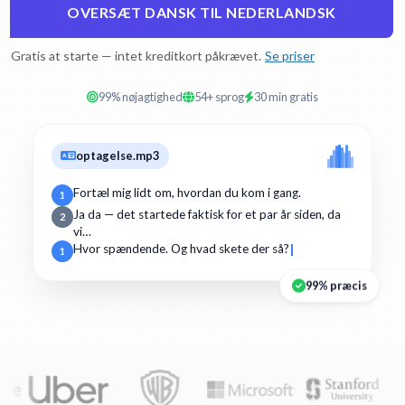
OVERSÆT DANSK TIL NEDERLANDSK
Gratis at starte — intet kreditkort påkrævet.
Se priser
99% nøjagtighed
54+ sprog
30 min gratis
optagelse.mp3
Fortæl mig lidt om, hvordan du kom i gang.
1
Ja da — det startede faktisk for et par år siden, da
2
vi…
Hvor spændende. Og hvad skete der så?
1
99% præcis