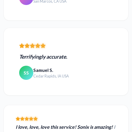
San Marcos, CA USA
Terrifyingly accurate.
Samuel S.
SS
Cedar Rapids, IA USA
I love, love, love this service! Sonix is amazing!
I