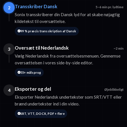
Transskriber Dansk
2
5–6 min pr. lydtime
Sonix transskriberer din Dansk lyd for at skabe nøjagtig
kildetekst til oversættelse.
99 % præcis transskription af Dansk
Oversæt til Nederlandsk
3
~2 min
Vælg Nederlandsk fra oversættelsesmenuen. Gennemse
oversættelsen i vores side-by-side editor.
55+ målsprog
Eksporter og del
4
Øjeblikkeligt
Eksporter Nederlandsk undertekster som SRT/VTT eller
brænd undertekster ind i din video.
SRT, VTT, DOCX, PDF + flere