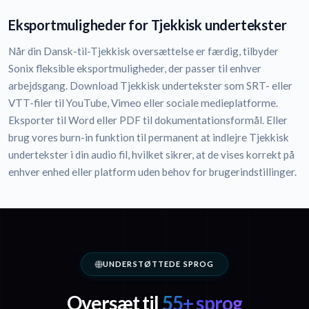
Eksportmuligheder for Tjekkisk undertekster
Når din Dansk-til-Tjekkisk oversættelse er færdig, tilbyder
Sonix fleksible eksportmuligheder, der passer til enhver
arbejdsgang. Download Tjekkisk undertekster som SRT- eller
VTT-filer til YouTube, Vimeo eller sociale medieplatforme.
Eksporter til Word eller PDF til dokumentationsformål. Eller
brug vores burn-in funktion til permanent at indlejre Tjekkisk
undertekster i din audio fil, hvilket sikrer, at de vises korrekt på
enhver enhed eller platform uden behov for brugerindstillinger.
UNDERSTØTTEDE SPROG
Oversæt til
55+ sprog