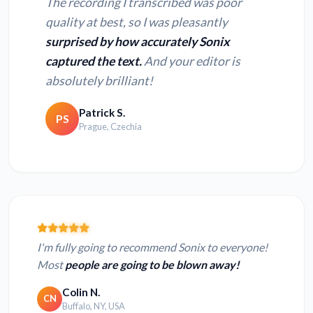
The recording I transcribed was poor
quality at best, so I was pleasantly
surprised by how accurately Sonix
captured the text.
And your editor is
absolutely brilliant!
Patrick S.
PS
Prague, Czechia
I'm fully going to recommend Sonix to everyone!
Most
people are going to be blown away!
Colin N.
CN
Buffalo, NY, USA