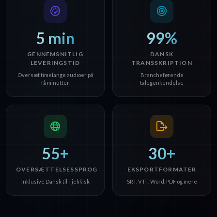
5 min
99%
GENNEMSNITLIG
DANSK
LEVERINGSTID
TRANSSKRIPTION
Oversæt timelange audioer på
Brancheførende
få minutter
talegenkendelse
55+
30+
OVERSÆTTELSESSPROG
EKSPORTFORMATER
Inklusive Dansk til Tjekkisk
SRT, VTT, Word, PDF og mere