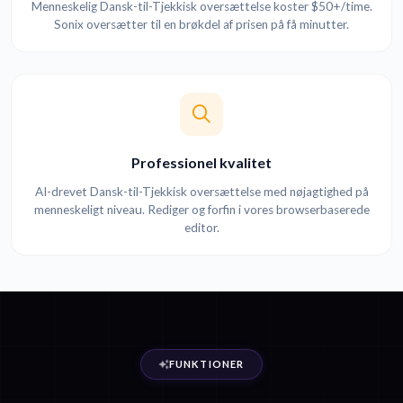
Menneskelig Dansk-til-Tjekkisk oversættelse koster $50+/time.
Sonix oversætter til en brøkdel af prisen på få minutter.
Professionel kvalitet
AI-drevet Dansk-til-Tjekkisk oversættelse med nøjagtighed på
menneskeligt niveau. Rediger og forfin i vores browserbaserede
editor.
FUNKTIONER