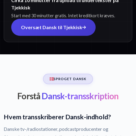
Cirka 10 minutter fra upload til undertekster på
Tjekkisk
Start med 30 minutter gratis. Intet kreditkort kræves.
Oversæt Dansk til Tjekkisk
SPROGET DANSK
Forstå
Dansk-transskription
Hvem transskriberer Dansk-indhold?
Danske tv-/radiostationer, podcastproducenter og