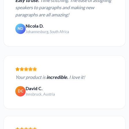
Easy to use.
Time stitching. The ease of assigning
speakers to paragraphs and making new
paragraphs are all amazing!
Nicola D.
ND
Johannesburg, South Africa
Your product is
incredible.
I love it!
David C.
DC
Innsbruck, Austria