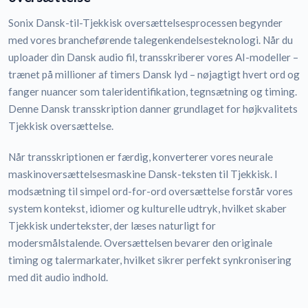
Sonix Dansk-til-Tjekkisk oversættelsesprocessen begynder
med vores brancheførende talegenkendelsesteknologi. Når du
uploader din Dansk audio fil, transskriberer vores AI-modeller –
trænet på millioner af timers Dansk lyd – nøjagtigt hvert ord og
fanger nuancer som taleridentifikation, tegnsætning og timing.
Denne Dansk transskription danner grundlaget for højkvalitets
Tjekkisk oversættelse.
Når transskriptionen er færdig, konverterer vores neurale
maskinoversættelsesmaskine Dansk-teksten til Tjekkisk. I
modsætning til simpel ord-for-ord oversættelse forstår vores
system kontekst, idiomer og kulturelle udtryk, hvilket skaber
Tjekkisk undertekster, der læses naturligt for
modersmålstalende. Oversættelsen bevarer den originale
timing og talermarkater, hvilket sikrer perfekt synkronisering
med dit audio indhold.