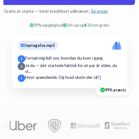
Gratis at starte — intet kreditkort påkrævet.
Se priser
99% nøjagtighed
54+ sprog
30 min gratis
optagelse.mp3
Fortæl mig lidt om, hvordan du kom i gang.
1
Ja da — det startede faktisk for et par år siden, da
2
vi…
Hvor spændende. Og hvad skete der så?
1
99% præcis