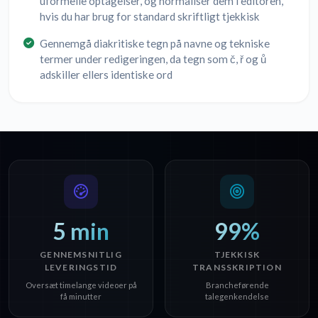
uformelle optagelser, og normalisér dem i editoren,
hvis du har brug for standard skriftligt tjekkisk
Gennemgå diakritiske tegn på navne og tekniske
termer under redigeringen, da tegn som č, ř og ů
adskiller ellers identiske ord
5 min
99%
GENNEMSNITLIG
TJEKKISK
LEVERINGSTID
TRANSSKRIPTION
Oversæt timelange videoer på
Brancheførende
få minutter
talegenkendelse