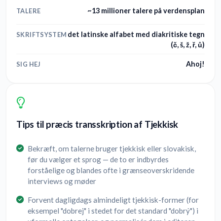
~13 millioner talere på verdensplan
TALERE
det latinske alfabet med diakritiske tegn
SKRIFTSYSTEM
(č, š, ž, ř, ů)
Ahoj!
SIG HEJ
Tips til præcis transskription af Tjekkisk
Bekræft, om talerne bruger tjekkisk eller slovakisk,
før du vælger et sprog — de to er indbyrdes
forståelige og blandes ofte i grænseoverskridende
interviews og møder
Forvent dagligdags almindeligt tjekkisk-former (for
eksempel "dobrej" i stedet for det standard "dobrý") i