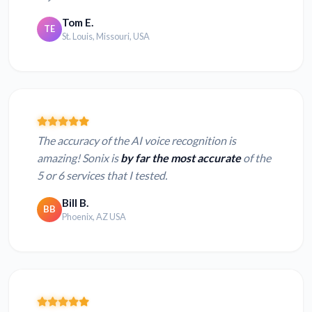
Tom E.
TE
St. Louis, Missouri, USA
The accuracy of the AI voice recognition is
amazing! Sonix is
by far the most accurate
of the
5 or 6 services that I tested.
Bill B.
BB
Phoenix, AZ USA