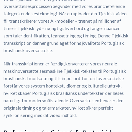
oversættelsesprocessen begynder med vores brancheførende
talegenkendelsesteknologi. Når du uploader din Tjekkisk video
fil, transskriberer vores AI-modeller – trænet på millioner af
timers Tjekkisk lyd – nøjagtigt hvert ord og fanger nuancer
som taleridentifikation, tegnsætning og timing. Denne Tjekkisk
transskription danner grundlaget for højkvalitets Portugisisk
brasiliansk oversættelse.
Når transskriptionen er færdig, konverterer vores neurale
maskinoversættelsesmaskine Tjekkisk-teksten til Portugisisk
brasiliansk. I modsætning til simpel ord-for-ord oversættelse
forstår vores system kontekst, idiomer og kulturelle udtryk,
hvilket skaber Portugisisk brasiliansk undertekster, der læses
naturligt for modersmålstalende. Oversættelsen bevarer den
originale timing og talermarkater, hvilket sikrer perfekt
synkronisering med dit video indhold.