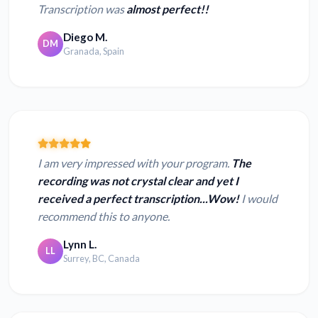
Transcription was
almost perfect!!
Diego M.
DM
Granada, Spain
I am very impressed with your program.
The
recording was not crystal clear and yet I
received a perfect transcription...Wow!
I would
recommend this to anyone.
Lynn L.
LL
Surrey, BC, Canada