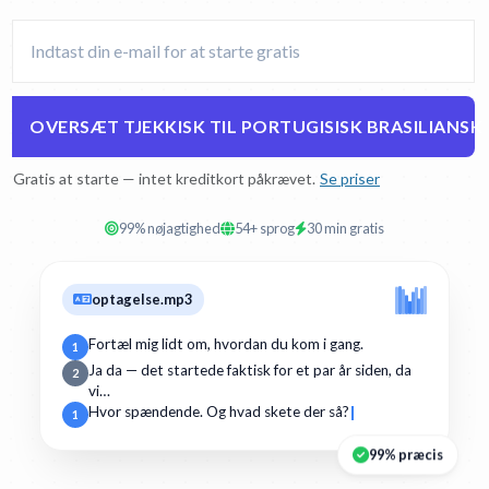
OVERSÆT TJEKKISK TIL PORTUGISISK BRASILIANSK
Gratis at starte — intet kreditkort påkrævet.
Se priser
99% nøjagtighed
54+ sprog
30 min gratis
optagelse.mp3
Fortæl mig lidt om, hvordan du kom i gang.
1
Ja da — det startede faktisk for et par år siden, da
2
vi…
Hvor spændende. Og hvad skete der så?
1
99% præcis