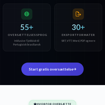
55+
30+
OVERSÆTTELSESSPROG
EKSPORTFORMATER
Inklusive Tjekkisk til
SRT, VTT, Word, PDF og mere
Portugisisk brasiliansk
Start gratis oversættelse
HVORFOR OVERSÆTTE