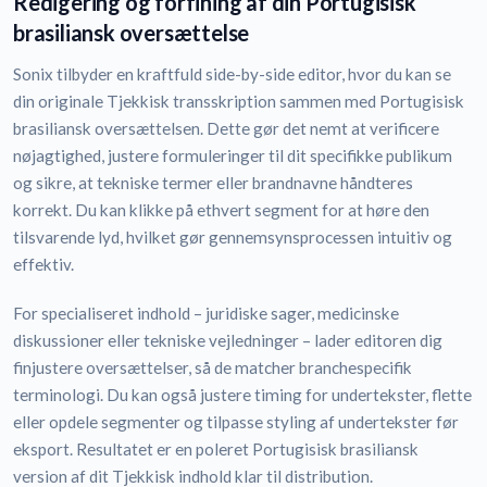
Redigering og forfining af din Portugisisk
brasiliansk oversættelse
Sonix tilbyder en kraftfuld side-by-side editor, hvor du kan se
din originale Tjekkisk transskription sammen med Portugisisk
brasiliansk oversættelsen. Dette gør det nemt at verificere
nøjagtighed, justere formuleringer til dit specifikke publikum
og sikre, at tekniske termer eller brandnavne håndteres
korrekt. Du kan klikke på ethvert segment for at høre den
tilsvarende lyd, hvilket gør gennemsynsprocessen intuitiv og
effektiv.
For specialiseret indhold – juridiske sager, medicinske
diskussioner eller tekniske vejledninger – lader editoren dig
finjustere oversættelser, så de matcher branchespecifik
terminologi. Du kan også justere timing for undertekster, flette
eller opdele segmenter og tilpasse styling af undertekster før
eksport. Resultatet er en poleret Portugisisk brasiliansk
version af dit Tjekkisk indhold klar til distribution.