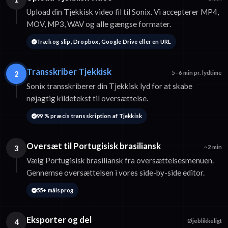
Upload din Tjekkisk video fil til Sonix. Vi accepterer MP4,
MOV, MP3, WAV og alle gængse formater.
Træk og slip, Dropbox, Google Drive eller en URL
Transskriber Tjekkisk
2
5–6 min pr. lydtime
Sonix transskriberer din Tjekkisk lyd for at skabe
nøjagtig kildetekst til oversættelse.
99 % præcis transskription af Tjekkisk
Oversæt til Portugisisk brasiliansk
3
~2 min
Vælg Portugisisk brasiliansk fra oversættelsesmenuen.
Gennemse oversættelsen i vores side-by-side editor.
55+ målsprog
Eksporter og del
4
Øjeblikkeligt