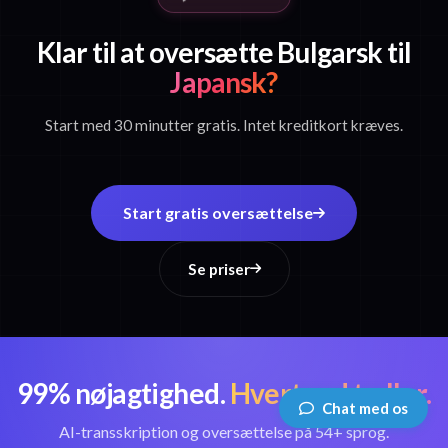
Klar til at oversætte Bulgarsk til
Japansk?
Start med 30 minutter gratis. Intet kreditkort kræves.
Start gratis oversættelse
Se priser
99% nøjagtighed.
Hvert ord tæller.
Chat med os
AI-transskription og oversættelse på 54+ sprog.