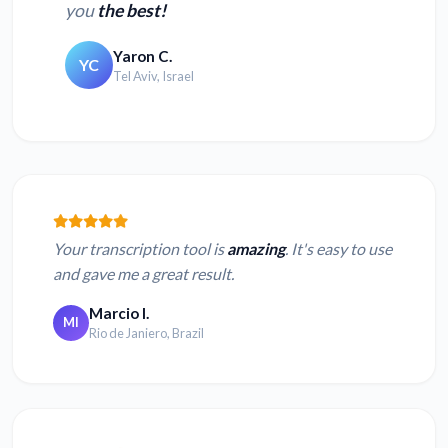
you
the best!
Yaron C.
YC
Tel Aviv, Israel
Your transcription tool is
amazing
. It's easy to use
and gave me a great result.
Marcio I.
MI
Rio de Janiero, Brazil