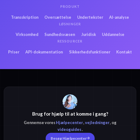
PRODUKT
Transskription
Oversættelse
Undertekster
AI-analyse
LØSNINGER
Virksomhed
Sundhedsvæsen
Juridisk
Uddannelse
RESSOURCER
Priser
API-dokumentation
Sikkerhedsfunktioner
Kontakt
Brug for hjælp til at komme i gang?
Gennemse vores
Hjælpecenter
,
vejledninger
, og
videoguides
.
Besøg Hjælpecenter