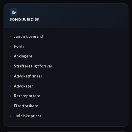
SONIX JURIDISK
Juridisk oversigt
Politi
Anklagere
Strafferetligt forsvar
Advokatfirmaer
Advokater
Retsreportere
Efterforskere
Juridiske priser