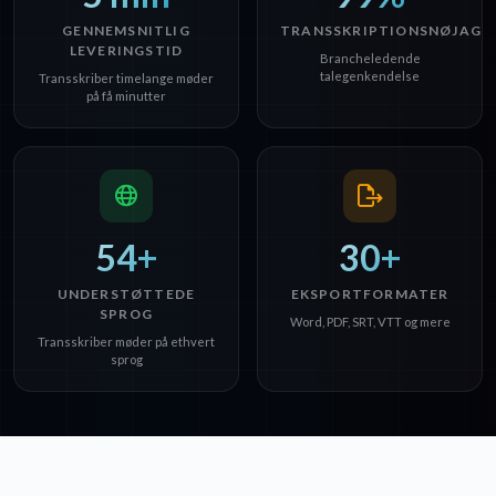
GENNEMSNITLIG
TRANSSKRIPTIONSNØJAGT
LEVERINGSTID
Brancheledende
talegenkendelse
Transskriber timelange møder
på få minutter
54+
30+
UNDERSTØTTEDE
EKSPORTFORMATER
SPROG
Word, PDF, SRT, VTT og mere
Transskriber møder på ethvert
sprog