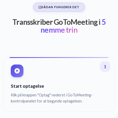
SÅDAN FUNGERER DET
Transskriber GoToMeeting i
5
nemme trin
1
Start optagelse
Klik på knappen "Optag" nederst i GoToMeeting-
kontrolpanelet for at begynde optagelsen.