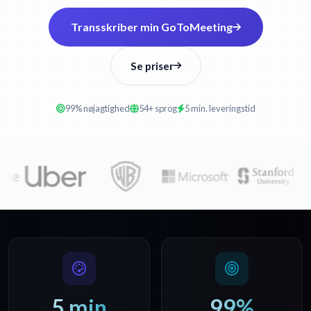
Transskriber min GoToMeeting
Se priser
99% nøjagtighed
54+ sprog
5 min. leveringstid
5 min
99%