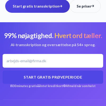
Start gratis transskription
Se priser
99% nøjagtighed.
Hvert ord tæller.
AI-transskription og oversættelse på 54+ sprog.
START GRATIS PRØVEPERIODE
30 minutes gratis
Intet kreditkort
Afmeld når som helst