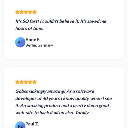
It's SO fast! I couldn't believe it. It's
saved me
hours of time.
Anne F.
AF
Berlin, Germany
Gobsmackingly amazing!
As a software
developer of 40 years I know quality when I see
it. An amazing product and a pretty damn good
web-site to back it all up also.
Totally ...
Paul Z.
PZ