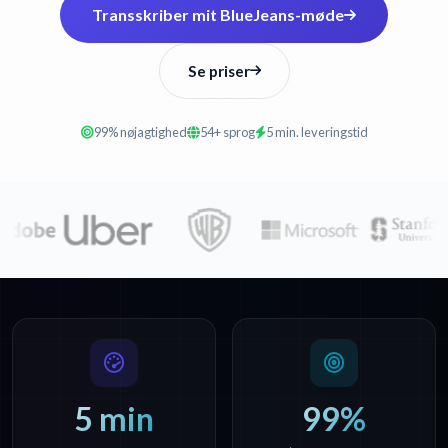
Transskriber mit BlueJeans-møde
Se priser
99% nøjagtighed
54+ sprog
5 min. leveringstid
5 min
99%