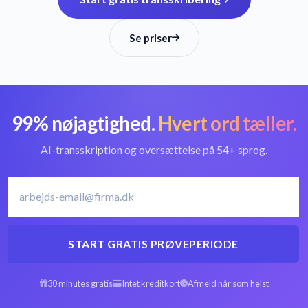
Se priser
99% nøjagtighed.
Hvert ord tæller.
AI-transskription og oversættelse på 54+ sprog.
START GRATIS PRØVEPERIODE
30 minutes gratis
Intet kreditkort
Afmeld når som helst