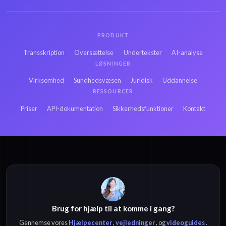
PRODUKT
Transskription
Oversættelse
Undertekster
AI-analyse
LØSNINGER
Virksomhed
Sundhedsvæsen
Juridisk
Uddannelse
RESSOURCER
Priser
API-dokumentation
Sikkerhedsfunktioner
Kontakt
Brug for hjælp til at komme i gang?
Gennemse vores
Hjælpecenter
,
vejledninger
, og
videoguides
.