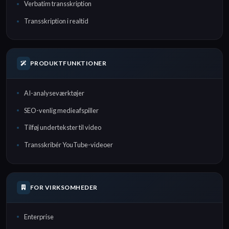
Verbatim transskription
Transskription i realtid
PRODUKTFUNKTIONER
AI-analyseværktøjer
SEO-venlig medieafspiller
Tilføj undertekster til video
Transskribér YouTube-videoer
FOR VIRKSOMHEDER
Enterprise