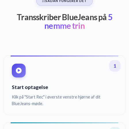
SÅDAN FUNGERER DET
Transskriber BlueJeans på
5
nemme trin
1
Start optagelse
Klik på "Start Rec" i øverste venstre hjørne af dit
BlueJeans-møde.