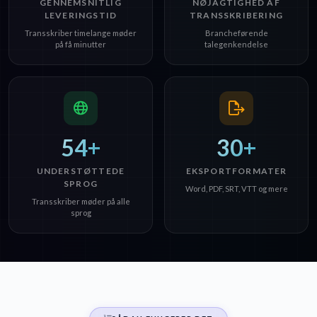
GENNEMSNITLIG
NØJAGTIGHED AF
LEVERINGSTID
TRANSSKRIBERING
Transskriber timelange møder
Brancheførende
på få minutter
talegenkendelse
54+
30+
UNDERSTØTTEDE
EKSPORTFORMATER
SPROG
Word, PDF, SRT, VTT og mere
Transskriber møder på alle
sprog