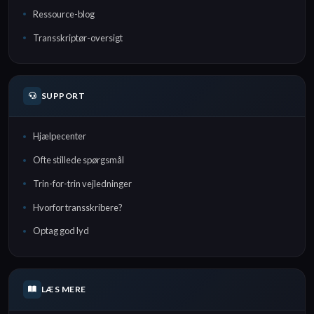
Ressource-blog
Transskriptør-oversigt
SUPPORT
Hjælpecenter
Ofte stillede spørgsmål
Trin-for-trin vejledninger
Hvorfor transskribere?
Optag god lyd
LÆS MERE