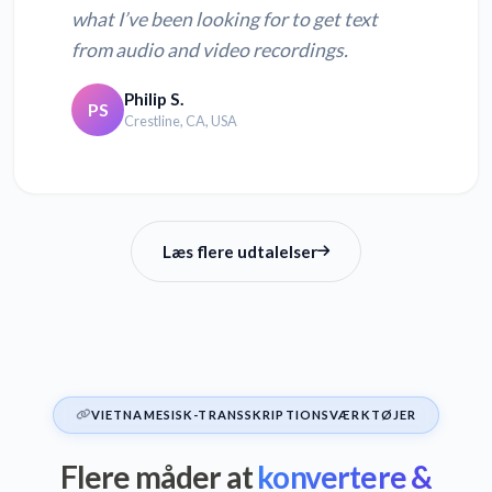
what I’ve been looking for to get text
from audio and video recordings.
Philip S.
PS
Crestline, CA, USA
Læs flere udtalelser
VIETNAMESISK-TRANSSKRIPTIONSVÆRKTØJER
Flere måder at
konvertere &