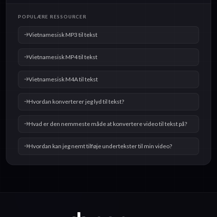
Vietnamesisk OGG til
Vietnamesisk WAV til
POPULÆRE RESSOURCER
tekst
tekst
Vietnamesisk MP3 til tekst
Vietnamesisk MP4 til tekst
Vietnamesisk M4A til tekst
Hvordan konverterer jeg lyd til tekst?
Hvad er den nemmeste måde at konvertere video til tekst på?
Hvordan kan jeg nemt tilføje undertekster til min video?