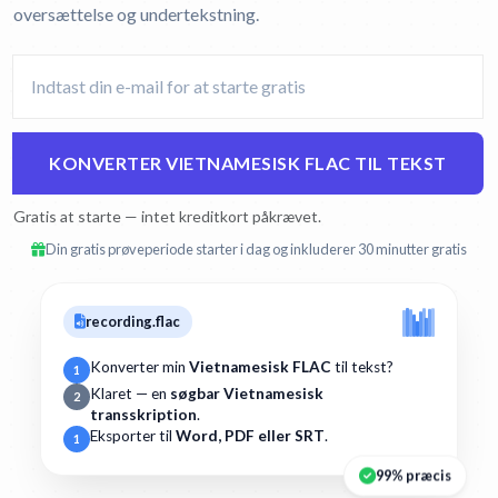
oversættelse og undertekstning.
KONVERTER VIETNAMESISK FLAC TIL TEKST
Gratis at starte — intet kreditkort påkrævet.
Din gratis prøveperiode starter i dag og inkluderer 30 minutter gratis
recording.flac
Konverter min
Vietnamesisk FLAC
til tekst?
1
Klaret — en
søgbar Vietnamesisk
2
transskription
.
Eksporter til
Word, PDF eller SRT
.
1
99% præcis