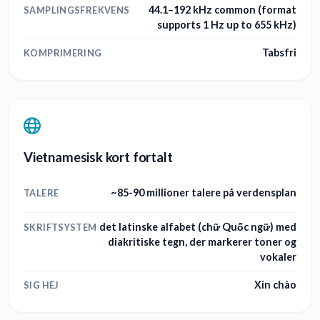
44.1–192 kHz common (format
SAMPLINGSFREKVENS
supports 1 Hz up to 655 kHz)
Tabsfri
KOMPRIMERING
Vietnamesisk kort fortalt
~85-90 millioner talere på verdensplan
TALERE
det latinske alfabet (chữ Quốc ngữ) med
SKRIFTSYSTEM
diakritiske tegn, der markerer toner og
vokaler
Xin chào
SIG HEJ