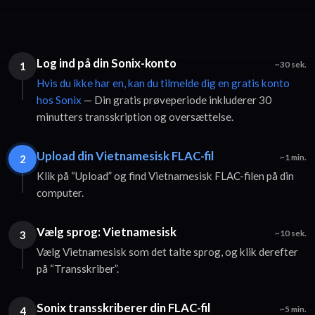
Log ind på din Sonix-konto
1
~30 sek.
Hvis du ikke har en, kan du tilmelde dig en gratis konto
hos Sonix
— Din gratis prøveperiode inkluderer 30
minutters transskription og oversættelse.
Upload din Vietnamesisk FLAC-fil
2
~1 min.
Klik på “Upload” og find Vietnamesisk FLAC-filen på din
computer.
Vælg sprog: Vietnamesisk
3
~10 sek.
Vælg Vietnamesisk som det talte sprog, og klik derefter
på “Transskriber”.
Sonix transskriberer din FLAC-fil
4
~5 min.