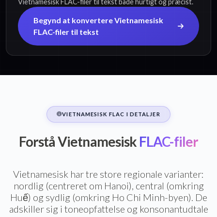
Vietnamesisk FLAC-filer til tekst både hurtigt og præcist.
Begynd at konvertere Vietnamesisk
FLAC-filer til tekst
VIETNAMESISK FLAC I DETALJER
Forstå Vietnamesisk
FLAC-filer
Vietnamesisk har tre store regionale varianter:
nordlig (centreret om Hanoi), central (omkring
Huế) og sydlig (omkring Ho Chi Minh-byen). De
adskiller sig i toneopfattelse og konsonantudtale