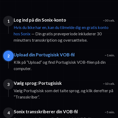
Log ind på din Sonix-konto
1
~30 sek.
Hvis du ikke har en, kan du tilmelde dig en gratis konto
hos Sonix
— Din gratis prøveperiode inkluderer 30
minutters transskription og oversættelse.
Upload din Portugisisk VOB-fil
2
~1 min.
Klik på “Upload” og find Portugisisk VOB-filen på din
computer.
Vælg sprog: Portugisisk
3
~10 sek.
Vælg Portugisisk som det talte sprog, og klik derefter på
“Transskriber”.
Sonix transskriberer din VOB-fil
4
~5 min.