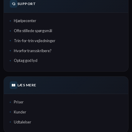
SUPPORT
Hjælpecenter
Ofte stillede spørgsmål
Trin-for-trin vejledninger
Hvorfor transskribere?
Optag god lyd
LÆS MERE
Priser
Kunder
Udtalelser