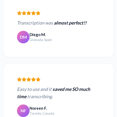
Transcription was
almost perfect!!
Diego M.
DM
Granada, Spain
Easy to use and it
saved me SO much
time
transcribing.
Noreen F.
NF
Toronto, Canada