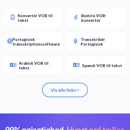
Konvertér VOB til
Bedste VOB-
tekst
konverter
Portugisisk
Transskribér
transskriptionssoftware
Portugisisk
Arabisk VOB til
Spansk VOB til tekst
tekst
Vis alle links
99% nøjagtighed.
Hvert ord tæller.
Konvertér VOB til
Bedste VOB-