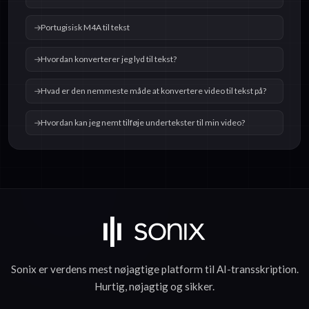
Portugisisk M4A til tekst
Hvordan konverterer jeg lyd til tekst?
Hvad er den nemmeste måde at konvertere video til tekst på?
Hvordan kan jeg nemt tilføje undertekster til min video?
Sonix er verdens mest nøjagtige platform til
AI-transskription
.
Hurtig
,
nøjagtig
og
sikker
.