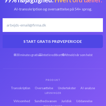
tekst
konverter
AI-transskription og oversættelse på 54+ sprog.
Portugisisk
Transskribér
transskriptionssoftware
Portugisisk
START GRATIS PRØVEPERIODE
Arabisk VOB til
30 minutes gratis
Intet kreditkort
Afmeld når som helst
Spansk VOB til tekst
tekst
Hebraisk VOB til
Persisk VOB til
tekst
tekst
PRODUKT
Transskription
Oversættelse
Undertekster
AI-analyse
Russisk VOB til
LØSNINGER
Fransk VOB til tekst
tekst
Virksomhed
Sundhedsvæsen
Juridisk
Uddannelse