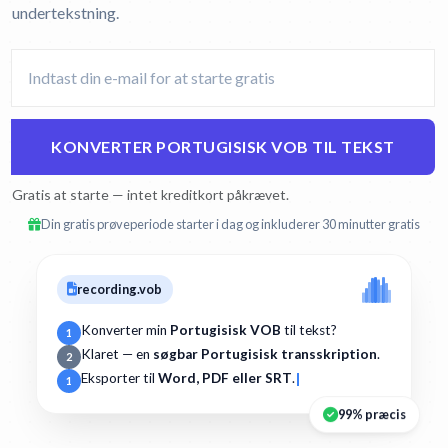
undertekstning.
KONVERTER PORTUGISISK VOB TIL TEKST
Gratis at starte — intet kreditkort påkrævet.
Din gratis prøveperiode starter i dag og inkluderer 30 minutter gratis
recording.vob
Konverter min
Portugisisk VOB
til tekst?
1
Klaret — en
søgbar Portugisisk transskription
.
2
Eksporter til
Word, PDF eller SRT
.
1
99% præcis