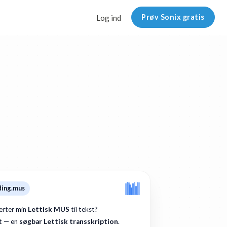
Prøv Sonix gratis
Log ind
ding.mus
rter min
Lettisk MUS
til tekst?
t — en
søgbar Lettisk transskription
.