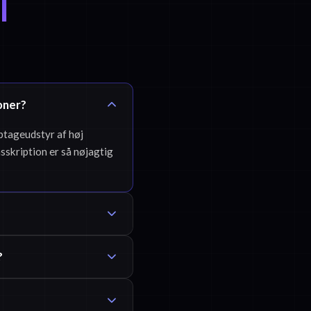
l
oner?
optageudstyr af høj
ansskription er så nøjagtig
?