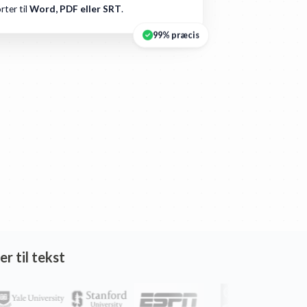
rter til
Word, PDF eller SRT
.
99% præcis
r til tekst