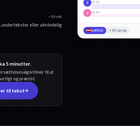
01:32
2
02:07
3
~10 sek.
 undertekster eller almindelig
Lettisk
+53 sprog
ka 5 minutter.
rsættelsesalgoritmer til at
hurtigt og præcist.
r til tekst