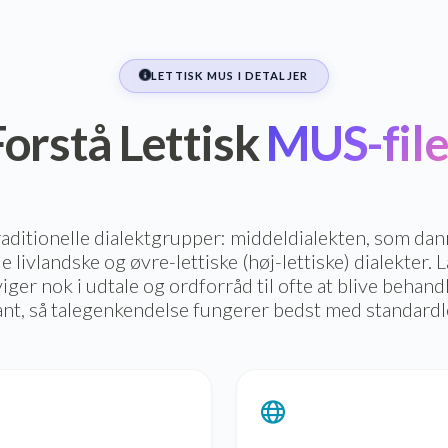
LETTISK MUS I DETALJER
Forstå Lettisk
MUS-file
traditionelle dialektgrupper: middeldialekten, som da
e livlandske og øvre-lettiske (høj-lettiske) dialekter. La
viger nok i udtale og ordforråd til ofte at blive behan
ant, så talegenkendelse fungerer bedst med standardle