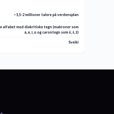
~1,5-2 millioner talere på verdensplan
ke alfabet med diakritiske tegn (makroner som
ā, ē, ī, ū og carontegn som č, š, ž)
Sveiki