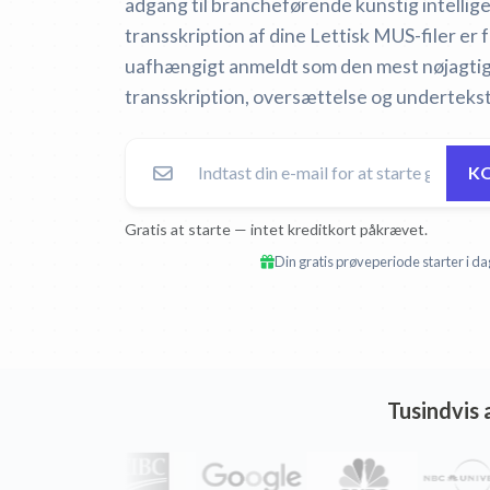
adgang til brancheførende kunstig intelli
transskription af dine Lettisk MUS-filer er f
uafhængigt anmeldt som den mest nøjagtige
transskription, oversættelse og underteks
KO
Gratis at starte — intet kreditkort påkrævet.
Din gratis prøveperiode starter i da
Tusindvis 