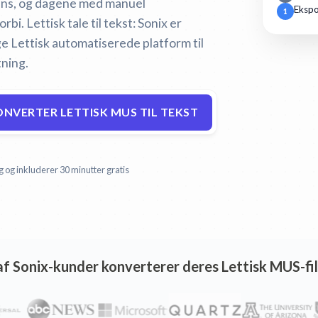
gens, og dagene med manuel
Ekspo
1
orbi.
Lettisk tale til tekst:
Sonix er
 Lettisk automatiserede platform til
tning.
NVERTER LETTISK MUS TIL TEKST
g og inkluderer 30 minutter gratis
af Sonix-kunder konverterer deres Lettisk MUS-file