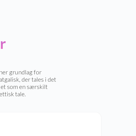
r
nner grundlag for
tgalisk, der tales i det
dlet som en særskilt
ttisk tale.