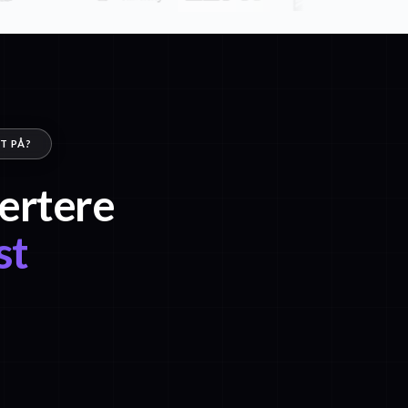
T PÅ?
vertere
st