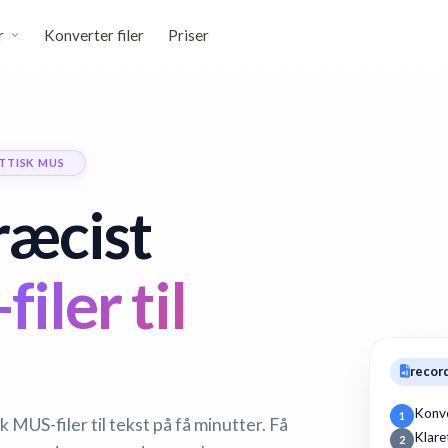
r
Konverter filer
Priser
TTISK MUS
ræcist
iler til
recor
Konve
1
 MUS-filer til tekst på få minutter. Få
Klare
2