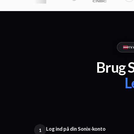
HV
Brug S
L
Log ind på din Sonix-konto
1