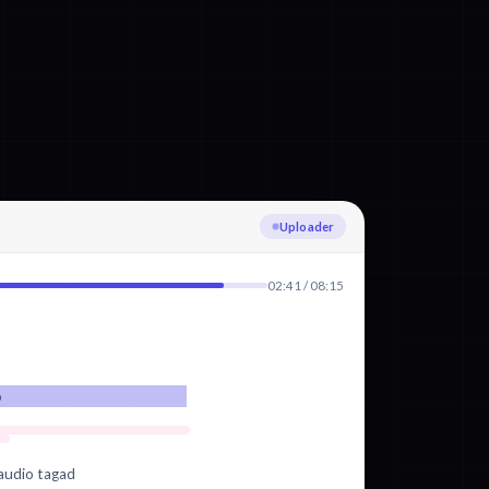
Registrerer Lettisk
02:41 / 08:15
o
 audio tagad