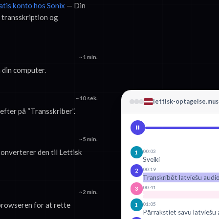
ratis konto hos Sonix
— Din
 transskription og
~1 min.
å din computer.
~10 sek.
lettisk-optagelse.mus
efter på “Transskriber”.
~5 min.
onverterer den til Lettisk
00:03
1
Sveiki
00:19
2
Transkribēt latviešu audi
00:41
3
~2 min.
 browseren for at rette
01:05
1
Pārrakstiet savu latviešu