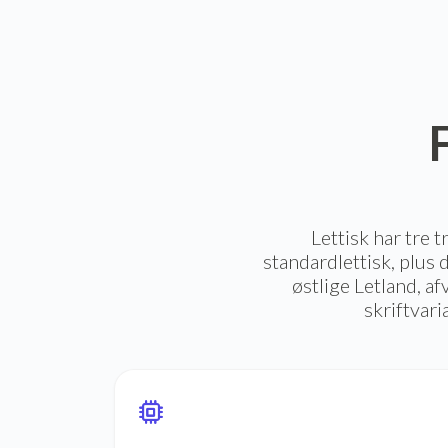
Lettisk har tre 
standardlettisk, plus d
østlige Letland, af
skriftvari