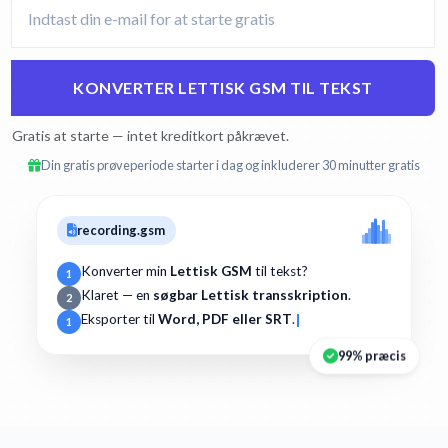
KONVERTER LETTISK GSM TIL TEKST
Gratis at starte — intet kreditkort påkrævet.
Din gratis prøveperiode starter i dag og inkluderer 30 minutter gratis
recording.gsm
Konverter min
Lettisk GSM
til tekst?
1
Klaret — en
søgbar Lettisk transskription
.
2
Eksporter til
Word, PDF eller SRT
.
1
99% præcis