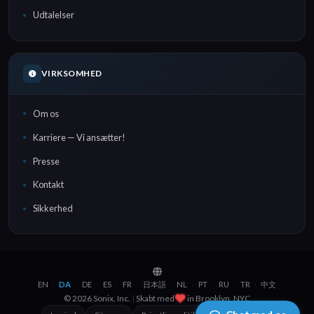
Udtalelser
VIRKSOMHED
Om os
Karriere — Vi ansætter!
Presse
Kontakt
Sikkerhed
EN
DA
DE
ES
FR
日本語
NL
PT
RU
TR
中文
·
·
·
·
·
·
·
·
·
·
© 2026 Sonix, Inc.
|
Skabt med
in
Brooklyn, NYC