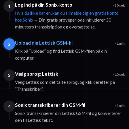
Log ind på din Sonix-konto
1
~30 sek.
Hvis du ikke har en, kan du tilmelde dig en gratis konto
hos Sonix
— Din gratis prøveperiode inkluderer 30
minutters transskription og oversættelse.
Upload din Lettisk GSM-fil
2
~1 min.
Klik på “Upload” og find Lettisk GSM-filen på din
computer.
Vælg sprog: Lettisk
3
~10 sek.
Vælg Lettisk som det talte sprog, og klik derefter på
“Transskriber”.
Sonix transskriberer din GSM-fil
4
~5 min.
Sonix transskriberer din Lettisk GSM-fil og konverterer
den til Lettisk tekst.