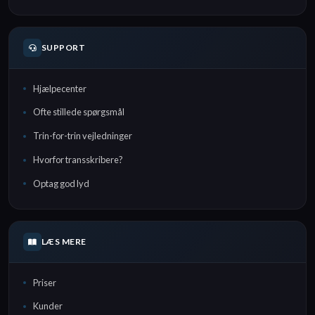
SUPPORT
Hjælpecenter
Ofte stillede spørgsmål
Trin-for-trin vejledninger
Hvorfor transskribere?
Optag god lyd
LÆS MERE
Priser
Kunder