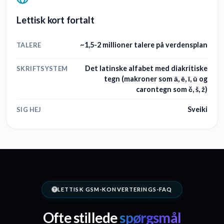
Lettisk kort fortalt
~1,5-2 millioner talere på verdensplan
TALERE
Det latinske alfabet med diakritiske
SKRIFTSYSTEM
tegn (makroner som ā, ē, ī, ū og
carontegn som č, š, ž)
Sveiki
SIG HEJ
LETTISK GSM-KONVERTERINGS-FAQ
Ofte stillede
spørgsmål