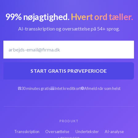
99% nøjagtighed.
Hvert ord tæller.
Konvertér GSM til
Bedste GSM-
tekst
konverter
AI-transskription og oversættelse på 54+ sprog.
Lettisk
Transskribér Lettisk
transskriptionssoftware
START GRATIS PRØVEPERIODE
Arabisk GSM til
30 minutes gratis
Intet kreditkort
Afmeld når som helst
Spansk GSM til tekst
tekst
Hebraisk GSM til
Persisk GSM til
tekst
tekst
PRODUKT
Transskription
Oversættelse
Undertekster
AI-analyse