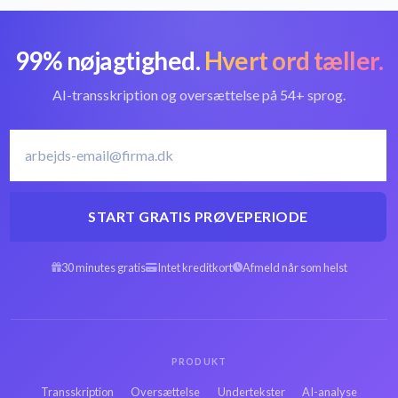
99% nøjagtighed.
Hvert ord tæller.
Konvertér AAC til
Bedste AAC-
tekst
konverter
AI-transskription og oversættelse på 54+ sprog.
Lettisk
Transskribér Lettisk
transskriptionssoftware
START GRATIS PRØVEPERIODE
Arabisk AAC til
30 minutes gratis
Intet kreditkort
Afmeld når som helst
Spansk AAC til tekst
tekst
Hebraisk AAC til
Persisk AAC til tekst
tekst
PRODUKT
Transskription
Oversættelse
Undertekster
AI-analyse