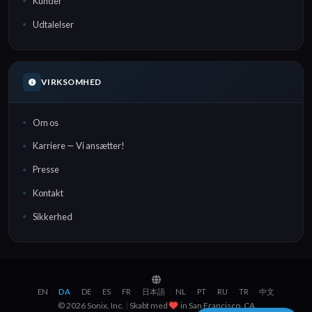
Kunder
Udtalelser
VIRKSOMHED
Om os
Karriere — Vi ansætter!
Presse
Kontakt
Sikkerhed
EN
DA
DE
ES
FR
日本語
NL
PT
RU
TR
中文
·
·
·
·
·
·
·
·
·
·
© 2026 Sonix, Inc.
|
Skabt med
in
Brooklyn, NYC