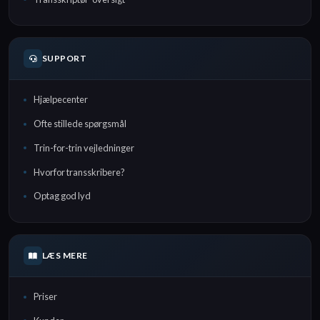
SUPPORT
Hjælpecenter
Ofte stillede spørgsmål
Trin-for-trin vejledninger
Hvorfor transskribere?
Optag god lyd
LÆS MERE
Priser