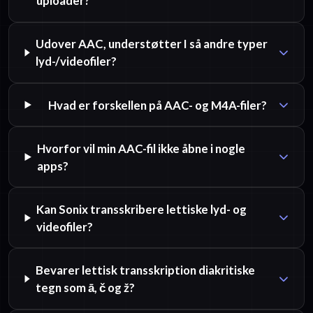
uploader?
Udover AAC, understøtter I så andre typer
lyd-/videofiler?
Hvad er forskellen på AAC- og M4A-filer?
Hvorfor vil min AAC-fil ikke åbne i nogle
apps?
Kan Sonix transskribere lettiske lyd- og
videofiler?
Bevarer lettisk transskription diakritiske
tegn som ā, č og ž?