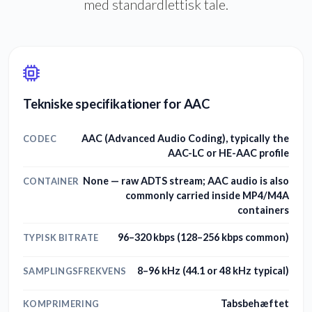
med standardlettisk tale.
Tekniske specifikationer for AAC
AAC (Advanced Audio Coding), typically the
CODEC
AAC-LC or HE-AAC profile
None — raw ADTS stream; AAC audio is also
CONTAINER
commonly carried inside MP4/M4A
containers
96–320 kbps (128–256 kbps common)
TYPISK BITRATE
8–96 kHz (44.1 or 48 kHz typical)
SAMPLINGSFREKVENS
Tabsbehæftet
KOMPRIMERING