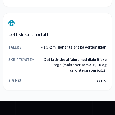
Lettisk kort fortalt
~1,5-2 millioner talere på verdensplan
TALERE
Det latinske alfabet med diakritiske
SKRIFTSYSTEM
tegn (makroner som ā, ē, ī, ū og
carontegn som č, š, ž)
Sveiki
SIG HEJ