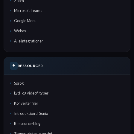
Zoom
Microsoft Teams
Google Meet
Webex
Alle integrationer
RESSOURCER
Sprog
Lyd- og videofiltyper
Konverter filer
Introduktion til Sonix
Ressource-blog
Transskriptør-oversigt