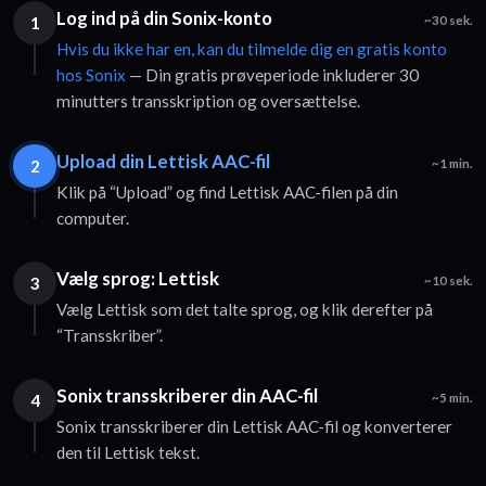
Log ind på din Sonix-konto
1
~30 sek.
Hvis du ikke har en, kan du tilmelde dig en gratis konto
hos Sonix
— Din gratis prøveperiode inkluderer 30
minutters transskription og oversættelse.
Upload din Lettisk AAC-fil
2
~1 min.
Klik på “Upload” og find Lettisk AAC-filen på din
computer.
Vælg sprog: Lettisk
3
~10 sek.
Vælg Lettisk som det talte sprog, og klik derefter på
“Transskriber”.
Sonix transskriberer din AAC-fil
4
~5 min.
Sonix transskriberer din Lettisk AAC-fil og konverterer
den til Lettisk tekst.