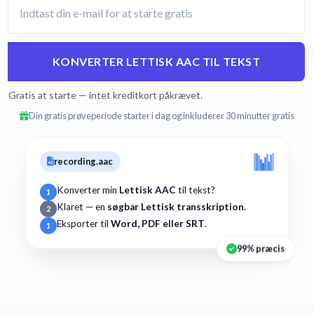
KONVERTER LETTISK AAC TIL TEKST
Gratis at starte — intet kreditkort påkrævet.
Din gratis prøveperiode starter i dag og inkluderer 30 minutter gratis
recording.aac
Konverter min
Lettisk AAC
til tekst?
1
Klaret — en
søgbar Lettisk transskription
.
2
Eksporter til
Word, PDF eller SRT
.
1
99% præcis