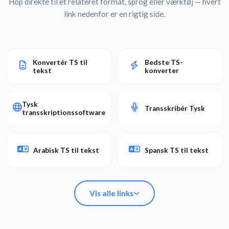
Hop direkte til et relateret format, sprog eller værktøj — hvert
link nedenfor er en rigtig side.
Konvertér TS til
Bedste TS-
tekst
konverter
Tysk
Transskribér Tysk
transskriptionssoftware
Arabisk TS til tekst
Spansk TS til tekst
Vis alle links