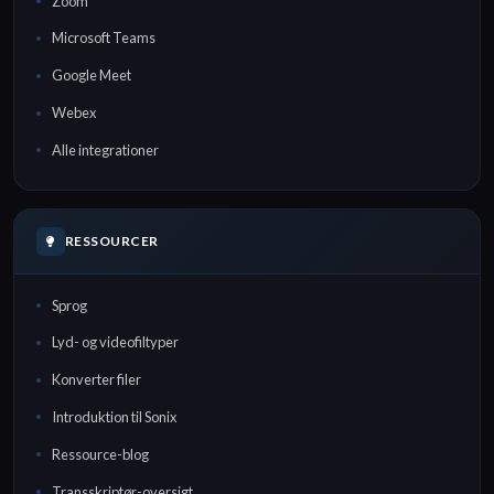
Zoom
Microsoft Teams
Google Meet
Webex
Alle integrationer
RESSOURCER
Sprog
Lyd- og videofiltyper
Konverter filer
Introduktion til Sonix
Ressource-blog
Transskriptør-oversigt