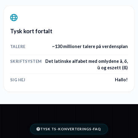
Tysk kort fortalt
~130 millioner talere på verdensplan
TALERE
Det latinske alfabet med omlydene ä, ö,
SKRIFTSYSTEM
ü og eszett (ß)
Hallo!
SIG HEJ
TYSK TS-KONVERTERINGS-FAQ