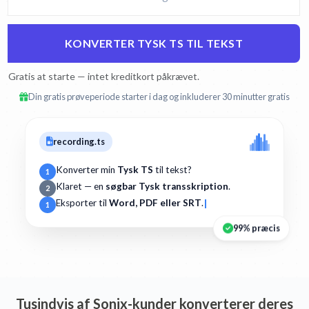
KONVERTER TYSK TS TIL TEKST
Gratis at starte — intet kreditkort påkrævet.
Din gratis prøveperiode starter i dag og inkluderer 30 minutter gratis
recording.ts
Konverter min
Tysk TS
til tekst?
1
Klaret — en
søgbar Tysk transskription
.
2
Eksporter til
Word, PDF eller SRT
.
1
99% præcis
Tusindvis af Sonix-kunder konverterer deres