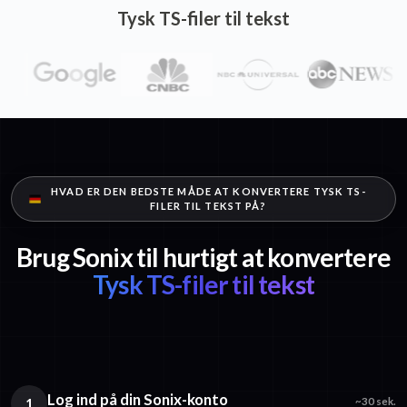
Tysk TS-filer til tekst
HVAD ER DEN BEDSTE MÅDE AT KONVERTERE TYSK TS-
FILER TIL TEKST PÅ?
Brug Sonix til hurtigt at konvertere
Tysk TS-filer til tekst
Log ind på din Sonix-konto
1
~30 sek.