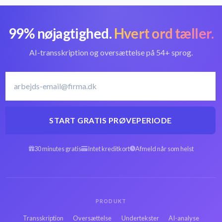
99% nøjagtighed.
Hvert ord tæller.
Konvertér TS til
Bedste TS-
tekst
konverter
AI-transskription og oversættelse på 54+ sprog.
Tysk
Transskribér Tysk
transskriptionssoftware
START GRATIS PRØVEPERIODE
30 minutes gratis
Intet kreditkort
Afmeld når som helst
Arabisk TS til tekst
Spansk TS til tekst
Hebraisk TS til tekst
Persisk TS til tekst
PRODUKT
Transskription
Oversættelse
Undertekster
AI-analyse