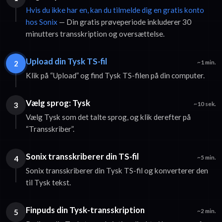
Hvis du ikke har en, kan du tilmelde dig en gratis konto
hos Sonix
— Din gratis prøveperiode inkluderer 30
minutters transskription og oversættelse.
Upload din Tysk TS-fil
2
~1 min.
Klik på “Upload” og find Tysk TS-filen på din computer.
Vælg sprog: Tysk
3
~10 sek.
Vælg Tysk som det talte sprog, og klik derefter på
“Transskriber”.
Sonix transskriberer din TS-fil
4
~5 min.
Sonix transskriberer din Tysk TS-fil og konverterer den
til Tysk tekst.
Finpuds din Tysk-transskription
5
~2 min.