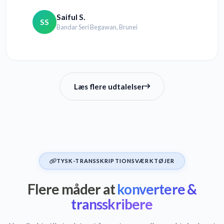
Saiful S.
SS
Bandar Seri Begawan, Brunei
Læs flere udtalelser
TYSK-TRANSSKRIPTIONSVÆRKTØJER
Flere måder at
konvertere &
transskribere