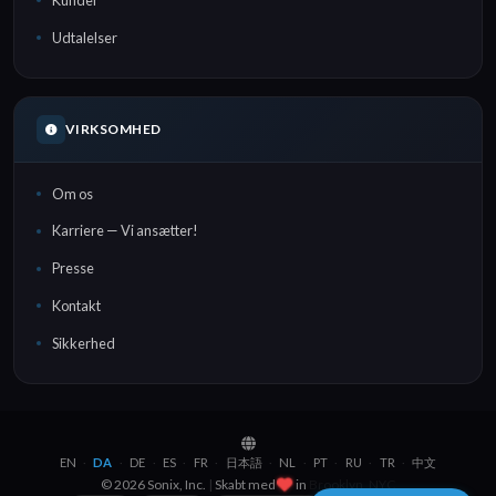
Udtalelser
VIRKSOMHED
Om os
Karriere — Vi ansætter!
Presse
Kontakt
Sikkerhed
EN
DA
DE
ES
FR
日本語
NL
PT
RU
TR
中文
·
·
·
·
·
·
·
·
·
·
© 2026 Sonix, Inc.
|
Skabt med
in
Brooklyn, NYC