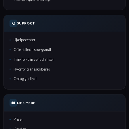
SUPPORT
Hjælpecenter
Ofte stillede spørgsmål
Trin-for-trin vejledninger
Hvorfor transskribere?
Optag god lyd
LÆS MERE
Priser
Kunder