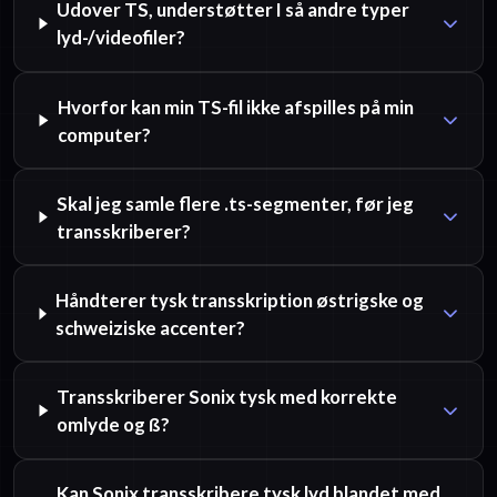
Udover TS, understøtter I så andre typer
lyd-/videofiler?
Hvorfor kan min TS-fil ikke afspilles på min
computer?
Skal jeg samle flere .ts-segmenter, før jeg
transskriberer?
Håndterer tysk transskription østrigske og
schweiziske accenter?
Transskriberer Sonix tysk med korrekte
omlyde og ß?
Kan Sonix transskribere tysk lyd blandet med