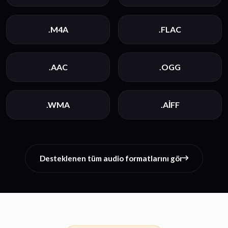
.M4A
.FLAC
.AAC
.OGG
.WMA
.AIFF
Desteklenen tüm audio formatlarını gör