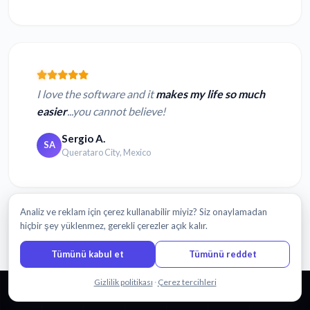
I love the software and it
makes my life so much
easier
...you cannot believe!
Sergio A.
SA
Querataro City, Mexico
Analiz ve reklam için çerez kullanabilir miyiz? Siz onaylamadan
Daha fazla yorum oku
hiçbir şey yüklenmez, gerekli çerezler açık kalır.
Tümünü kabul et
Tümünü reddet
Bizimle sohbet edin
Gizlilik politikası
·
Çerez tercihleri