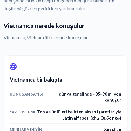
konuşmacılarınızın hangi bölgeden olduğunu bilmek, bir
deşifreyi gözden geçirirken yardımcı olur.
Vietnamca nerede konuşulur
Vietnamca, Vietnam ülkelerinde konuşulur.
Vietnamca bir bakışta
dünya genelinde ~85–90 milyon
KONUŞAN SAYISI
konuşur
Ton ve ünlüleri belirten aksan işaretleriyle
YAZI SISTEMI
Latin alfabesi (chữ Quốc ngữ)
Xin chào
MERHABA DEYIN