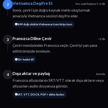
Vietnamca Deşifre Et
2
Ses saati başına 5–6 dk
Sonix, çeviri için doğru kaynak metin oluşturmak
amacıyla Vietnamca sesinizi deşifre eder.
%99 doğrulukta Vietnamca transkripsiyon
Fransızca Diline Çevir
3
~2 dk
Çeviri menüsünden Fransızca seçin. Çeviriyi yan yana
editörümüzde inceleyin.
55+ hedef dil
Dışa aktar ve paylaş
4
Anında
Fransızca altyazılarını SRT/VTT olarak dışa aktarın veya
altyazıları audio dosyanıza gömün.
SRT, VTT, DOCX, PDF + daha fazlası