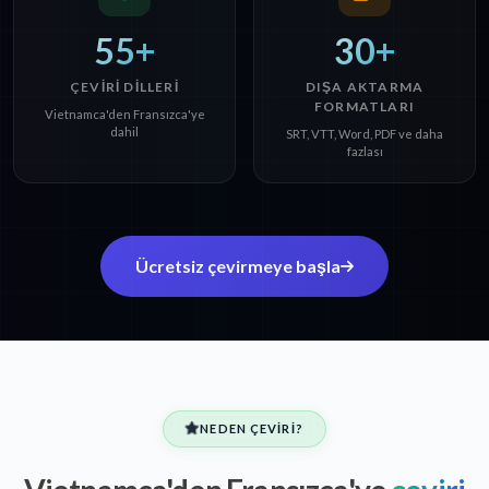
55+
30+
ÇEVIRI DILLERI
DIŞA AKTARMA
FORMATLARI
Vietnamca'den Fransızca'ye
dahil
SRT, VTT, Word, PDF ve daha
fazlası
Ücretsiz çevirmeye başla
NEDEN ÇEVIRI?