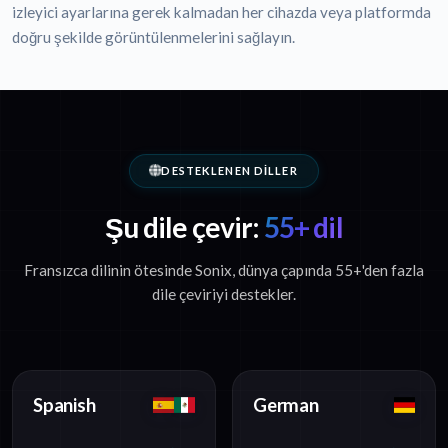
izleyici ayarlarına gerek kalmadan her cihazda veya platformda
doğru şekilde görüntülenmelerini sağlayın.
DESTEKLENEN DILLER
Şu dile çevir:
55+ dil
Fransızca dilinin ötesinde Sonix, dünya çapında 55+'den fazla
dile çeviriyi destekler.
Spanish
German