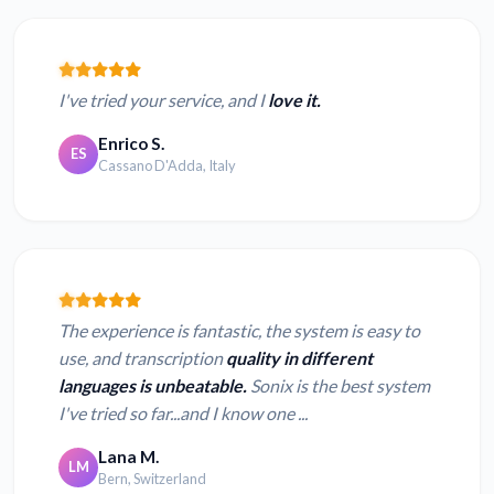
I've tried your service, and I
love it.
Enrico S.
ES
Cassano D'Adda, Italy
The experience is fantastic, the system is easy to
use, and transcription
quality in different
languages is unbeatable.
Sonix is the best system
I've tried so far...and I know one ...
Lana M.
LM
Bern, Switzerland