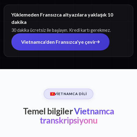
Yüklemeden Fransızca altyazılara yaklaşık 10
dakika
30 dakika ücretsiz ile başlayın. Kredi kartı gerekmez.
Vietnamca'den Fransızca'ye çevir
VIETNAMCA DILI
Temel bilgiler
Vietnamca
transkripsiyonu