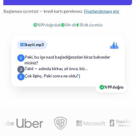
Başlaması ücretsiz — kredi kartı gerekmez.
Fiyatlandırmayı gör
%99 doğruluk
54+ dil
30 dk ücretsiz
kayit.mp3
Peki, bu işe nasıl başladığınızdan biraz bahseder
1
misiniz?
Tabii — aslında birkaç yıl önce, biz…
2
Çok ilginç. Peki sonra ne oldu?
1
%99 doğru