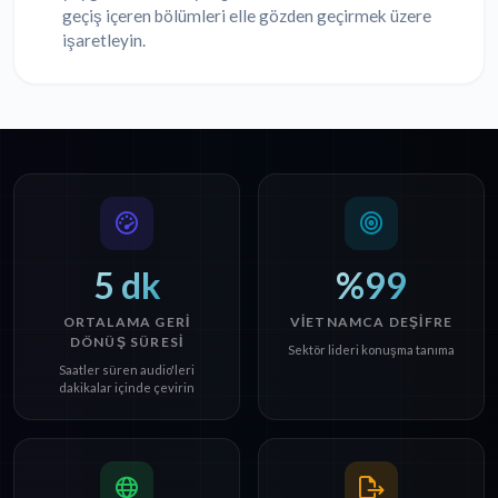
geçiş içeren bölümleri elle gözden geçirmek üzere
işaretleyin.
5 dk
%99
ORTALAMA GERI
VIETNAMCA DEŞIFRE
DÖNÜŞ SÜRESI
Sektör lideri konuşma tanıma
Saatler süren audio'leri
dakikalar içinde çevirin