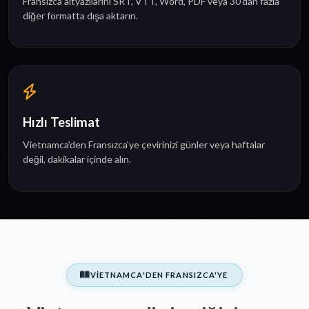
Fransızca altyazılarını SRT, VTT, Word, PDF veya 30'dan fazla
diğer formatta dışa aktarın.
Hızlı Teslimat
Vietnamca'den Fransızca'ye çevirinizi günler veya haftalar
değil, dakikalar içinde alın.
VIETNAMCA'DEN FRANSIZCA'YE