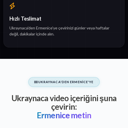
Hızlı Teslimat
Ukraynaca'den Ermenice'ye çevirinizi günler veya haftalar
değil, dakikalar içinde alın.
UKRAYNACA'DEN ERMENICE'YE
Ukraynaca video içeriğini şuna
çevirin:
Ermenice metin