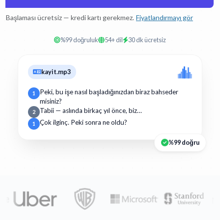
Başlaması ücretsiz — kredi kartı gerekmez.
Fiyatlandırmayı gör
%99 doğruluk
54+ dil
30 dk ücretsiz
kayit.mp3
Peki, bu işe nasıl başladığınızdan biraz bahseder
1
misiniz?
Tabii — aslında birkaç yıl önce, biz…
2
Çok ilginç. Peki sonra ne oldu?
1
%99 doğru