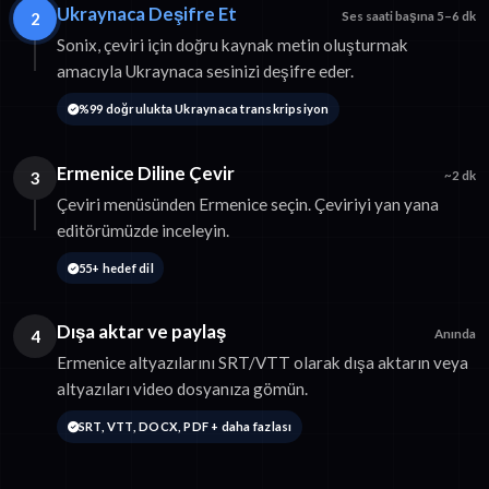
Ukraynaca Deşifre Et
2
Ses saati başına 5–6 dk
Sonix, çeviri için doğru kaynak metin oluşturmak
amacıyla Ukraynaca sesinizi deşifre eder.
%99 doğrulukta Ukraynaca transkripsiyon
Ermenice Diline Çevir
3
~2 dk
Çeviri menüsünden Ermenice seçin. Çeviriyi yan yana
editörümüzde inceleyin.
55+ hedef dil
Dışa aktar ve paylaş
4
Anında
Ermenice altyazılarını SRT/VTT olarak dışa aktarın veya
altyazıları video dosyanıza gömün.
SRT, VTT, DOCX, PDF + daha fazlası