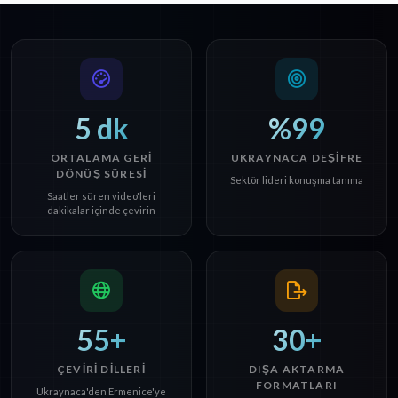
5 dk
%99
ORTALAMA GERI
UKRAYNACA DEŞIFRE
DÖNÜŞ SÜRESI
Sektör lideri konuşma tanıma
Saatler süren video'leri
dakikalar içinde çevirin
55+
30+
ÇEVIRI DILLERI
DIŞA AKTARMA
FORMATLARI
Ukraynaca'den Ermenice'ye