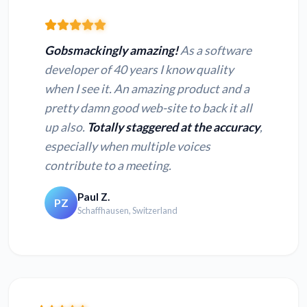
Gobsmackingly amazing!
As a software
developer of 40 years I know quality
when I see it. An amazing product and a
pretty damn good web-site to back it all
up also.
Totally staggered at the accuracy
,
especially when multiple voices
contribute to a meeting.
Paul Z.
PZ
Schaffhausen, Switzerland