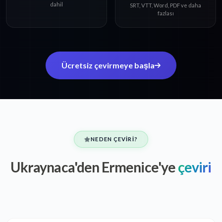
dahil
SRT, VTT, Word, PDF ve daha
fazlası
Ücretsiz çevirmeye başla
NEDEN ÇEVIRI?
Ukraynaca'den Ermenice'ye
çeviri