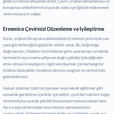
gelen Ermenice altyazılar üretir. Çeviri, orijinal zamanlamayı ve
konuşmacı etiketlerini koruyarak video içeriğinizle mükemmel
senkronizasyon sağlar.
Ermenice Çevirinizi Düzenleme ve İyileştirme
Sonix, orijinal Ukraynaca dökümünüzü Ermenice çevirisiyle yan
yana görebileceğiniz güçlü bir editör sunar. Bu, doğruluğu
doğrulamayı, ifadeleri özel kitlenize göre ayarlamayı ve teknik
terimlerin veya marka adlarının doğru şekilde işlendiğinden
emin olmayı kolaylaştırır. İlgili sesi duymak için herhangi bir
bölüme tıklayabilir, inceleme sürecini sezgisel ve verimli hale
getirebilirsiniz.
Hukuki işlemler, tıbbi tartışmalar veya teknik eğitimler gibi
uzmanlık gerektiren içerikler için editör, çevirileri sektöre özgü
terminolojiye uyacak şekilde hassaslaştırmanıza olanak tanır.
Ayrıca dışa aktarmadan önce altyazı zamanlamasını
ayarlayabilir, bölümleri birleştirebilir veya bölebilir ve altyazı