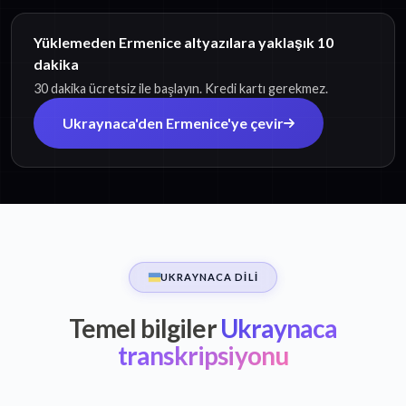
Yüklemeden Ermenice altyazılara yaklaşık 10
dakika
30 dakika ücretsiz ile başlayın. Kredi kartı gerekmez.
Ukraynaca'den Ermenice'ye çevir
UKRAYNACA DILI
Temel bilgiler
Ukraynaca
transkripsiyonu