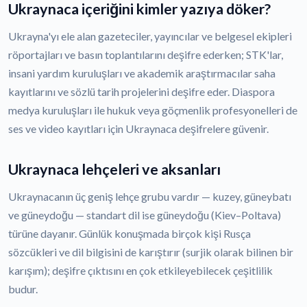
Ukraynaca içeriğini kimler yazıya döker?
Ukrayna'yı ele alan gazeteciler, yayıncılar ve belgesel ekipleri
röportajları ve basın toplantılarını deşifre ederken; STK'lar,
insani yardım kuruluşları ve akademik araştırmacılar saha
kayıtlarını ve sözlü tarih projelerini deşifre eder. Diaspora
medya kuruluşları ile hukuk veya göçmenlik profesyonelleri de
ses ve video kayıtları için Ukraynaca deşifrelere güvenir.
Ukraynaca lehçeleri ve aksanları
Ukraynacanın üç geniş lehçe grubu vardır — kuzey, güneybatı
ve güneydoğu — standart dil ise güneydoğu (Kiev–Poltava)
türüne dayanır. Günlük konuşmada birçok kişi Rusça
sözcükleri ve dil bilgisini de karıştırır (surjik olarak bilinen bir
karışım); deşifre çıktısını en çok etkileyebilecek çeşitlilik
budur.