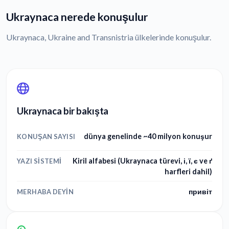
Ukraynaca nerede konuşulur
Ukraynaca, Ukraine and Transnistria ülkelerinde konuşulur.
Ukraynaca bir bakışta
dünya genelinde ~40 milyon konuşur
KONUŞAN SAYISI
Kiril alfabesi (Ukraynaca türevi, і, ї, є ve ґ
YAZI SISTEMI
harfleri dahil)
привіт
MERHABA DEYIN