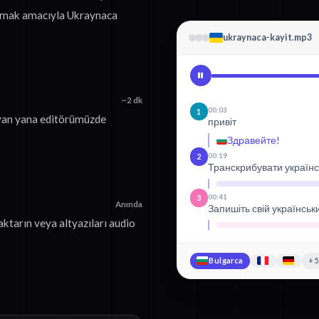
turmak amacıyla Ukraynaca
ukraynaca-kayit.mp3
~2 dk
00:03
1
 yan yana editörümüzde
привіт
Здравейте!
00:19
2
Транскрибувати українс
00:41
3
Anında
Запишіть свій українськ
ktarın veya altyazıları audio
Bulgarca
+5