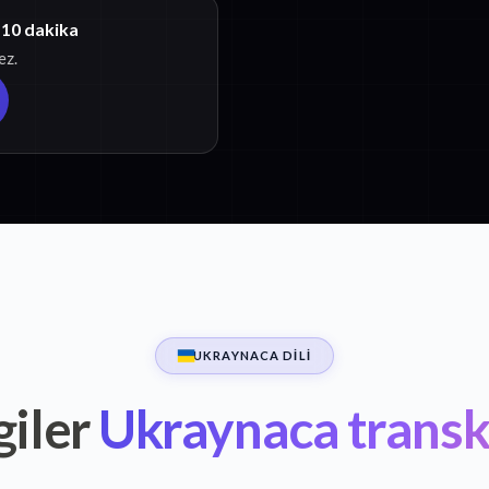
 10 dakika
ez.
UKRAYNACA DILI
giler
Ukraynaca transk