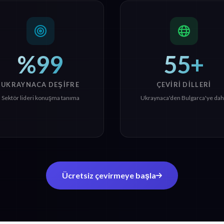
%99
55+
UKRAYNACA DEŞIFRE
ÇEVIRI DILLERI
Sektör lideri konuşma tanıma
Ukraynaca'den Bulgarca'ye dah
Ücretsiz çevirmeye başla