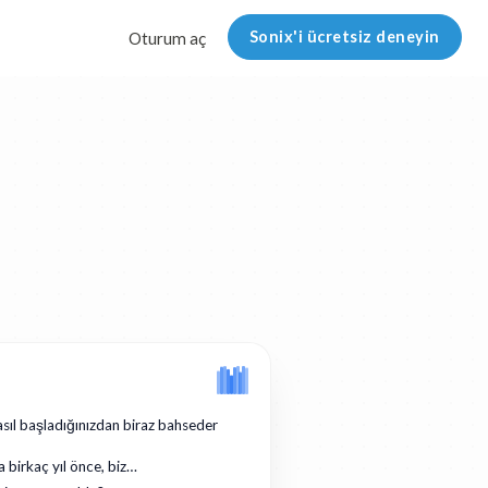
Sonix'i ücretsiz deneyin
Oturum aç
asıl başladığınızdan biraz bahseder
a birkaç yıl önce, biz…