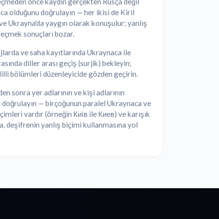
seçmeden önce kaydın gerçekten Rusça değil
a olduğunu doğrulayın — her ikisi de Kiril
 ve Ukrayna'da yaygın olarak konuşulur; yanlış
seçmek sonuçları bozar.
larda ve saha kayıtlarında Ukraynaca ile
asında diller arası geçiş (surjik) bekleyin;
dilli bölümleri düzenleyicide gözden geçirin.
en sonra yer adlarının ve kişi adlarının
 doğrulayın — birçoğunun paralel Ukraynaca ve
çimleri vardır (örneğin Київ ile Киев) ve karışık
 deşifrenin yanlış biçimi kullanmasına yol