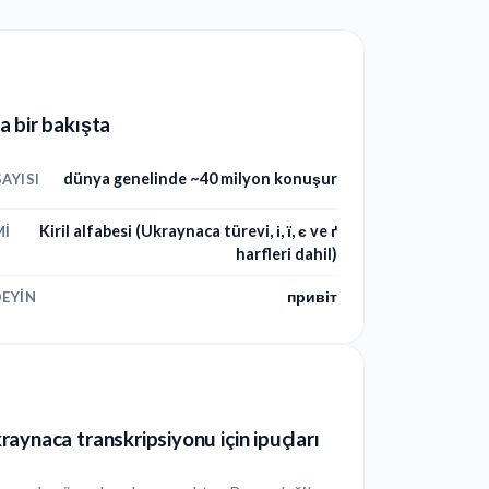
 bir bakışta
dünya genelinde ~40 milyon konuşur
AYISI
Kiril alfabesi (Ukraynaca türevi, і, ї, є ve ґ
MI
harfleri dahil)
привіт
EYIN
aynaca transkripsiyonu için ipuçları