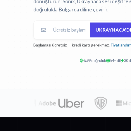
dönüştürün. Sonix, Ukraynaca sesi deşifre 
doğrulukla Bulgarca diline çevirir.
UKRAYNACA'DE
Başlaması ücretsiz — kredi kartı gerekmez.
Fiyatlandır
%99 doğruluk
54+ dil
30 d