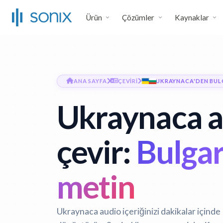
Ürün
Çözümler
Kaynaklar
ANA SAYFA
ÇEVIRI
UKRAYNACA'DEN BUL
Ukraynaca a
çevir:
Bulga
metin
Ukraynaca audio içeriğinizi dakikalar içinde