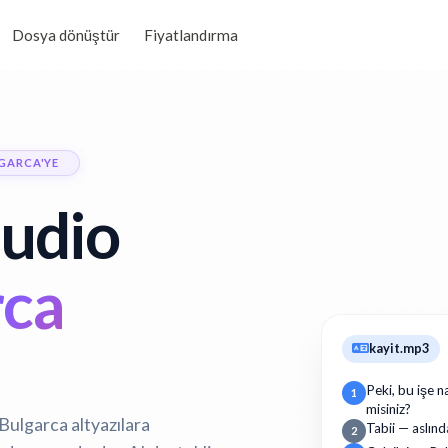
Dosya dönüştür
Fiyatlandırma
GARCA'YE
udio
rca
kayit.mp3
Peki, bu işe n
1
misiniz?
 Bulgarca altyazılara
Tabii — aslınd
2