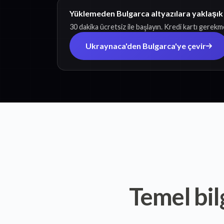
Yüklemeden Bulgarca altyazılara yaklaşık
30 dakika ücretsiz ile başlayın. Kredi kartı gerekm
Ukraynaca'den Bulgarca'ye çevir
Temel bil