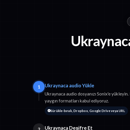
Ukraynaca
Ukraynaca audio Yükle
1
Ukraynaca audio dosyanızı Sonix'e yükleyi
yaygın formatları kabul ediyoruz.
Sürükle-bırak, Dropbox, Google Drive veya URL
Ukraynaca Deşifre Et
2