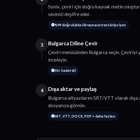
Sonix, çeviri için doğru kaynak metin oluş
sesinizi deşifre eder.
%99 doğrulukta Ukraynaca transkripsiyon
Bulgarca Diline Çevir
3
Çeviri menüsünden Bulgarca seçin. Çeviriyi
inceleyin.
55+ hedef dil
Dışa aktar ve paylaş
4
Bulgarca altyazılarını SRT/VTT olarak dışa a
dosyanıza gömün.
SRT, VTT, DOCX, PDF + daha fazlası