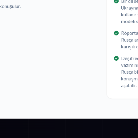
Bir dil 
konuşulur.
Ukraynac
kullanır
modeli 
Röportaj
Rusça ar
karışık 
Deşifred
yazımını
Rusça bi
konuşma,
açabilir.