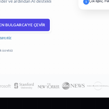
eder ve ardından AI destekli
Çok ilginç. Pe
1
N BULGARCA'YE ÇEVIR
mayı gör
k ücretsiz