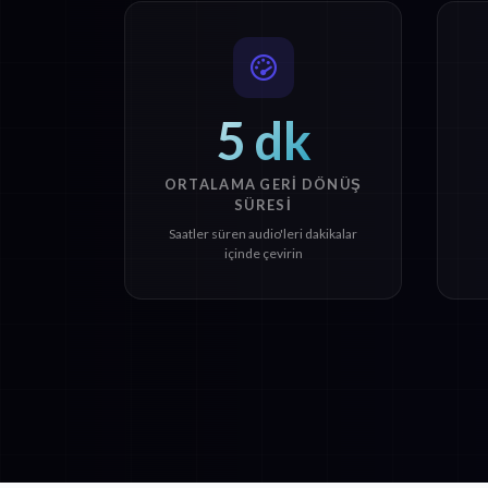
5 dk
ORTALAMA GERI DÖNÜŞ
SÜRESI
Saatler süren audio'leri dakikalar
içinde çevirin