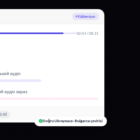
Ukraynaca yazıya dökülüyor
02:41 / 08:15
ький аудіо
ий аудіо зараз
2 dil
Doğru Ukraynaca–Bulgarca çevirisi