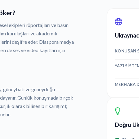
döker?
esel ekipleri röportajları ve basın
rdım kuruluşları ve akademik
Ukraynaca
jelerini deşifre eder. Diaspora medya
ri de ses ve video kayıtları için
KONUŞAN S
YAZI SISTE
MERHABA D
ey, güneybatı ve güneydoğu —
e dayanır. Günlük konuşmada birçok
(surjik olarak bilinen bir karışım);
budur.
Doğru Ukr