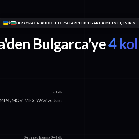
UKRAYNACA AUDIO DOSYALARINI BULGARCA METNE ÇEVIRIN
'den Bulgarca'ye
4 ko
~1 dk
n. MP4, MOV, MP3, WAV ve tüm
Ses saati başına 5–6 dk