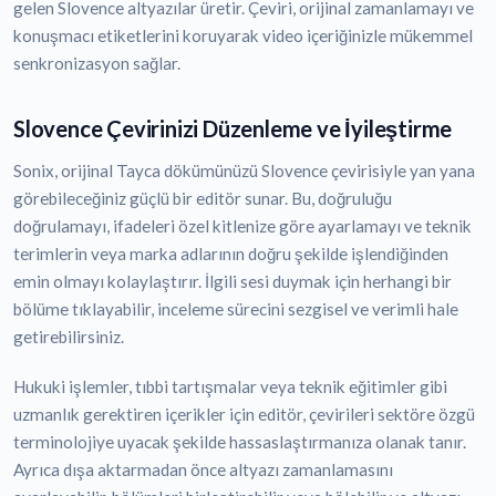
gelen Slovence altyazılar üretir. Çeviri, orijinal zamanlamayı ve
konuşmacı etiketlerini koruyarak video içeriğinizle mükemmel
senkronizasyon sağlar.
Slovence Çevirinizi Düzenleme ve İyileştirme
Sonix, orijinal Tayca dökümünüzü Slovence çevirisiyle yan yana
görebileceğiniz güçlü bir editör sunar. Bu, doğruluğu
doğrulamayı, ifadeleri özel kitlenize göre ayarlamayı ve teknik
terimlerin veya marka adlarının doğru şekilde işlendiğinden
emin olmayı kolaylaştırır. İlgili sesi duymak için herhangi bir
bölüme tıklayabilir, inceleme sürecini sezgisel ve verimli hale
getirebilirsiniz.
Hukuki işlemler, tıbbi tartışmalar veya teknik eğitimler gibi
uzmanlık gerektiren içerikler için editör, çevirileri sektöre özgü
terminolojiye uyacak şekilde hassaslaştırmanıza olanak tanır.
Ayrıca dışa aktarmadan önce altyazı zamanlamasını