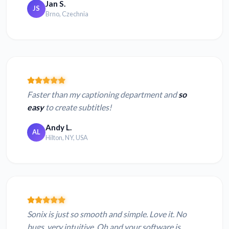
Jan S.
JS
Brno, Czechnia
Faster than my captioning department and
so
easy
to create subtitles!
Andy L.
AL
Hilton, NY, USA
Sonix is just so smooth and simple. Love it. No
bugs, very intuitive. Oh and your software is