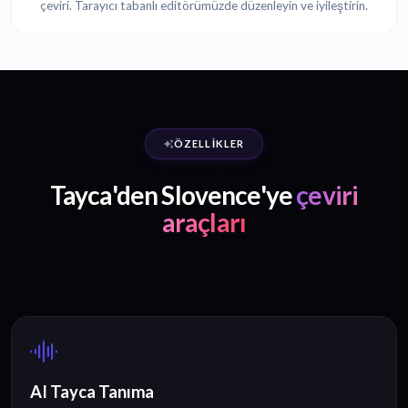
çeviri. Tarayıcı tabanlı editörümüzde düzenleyin ve iyileştirin.
ÖZELLIKLER
Tayca'den Slovence'ye
çeviri
araçları
AI Tayca Tanıma