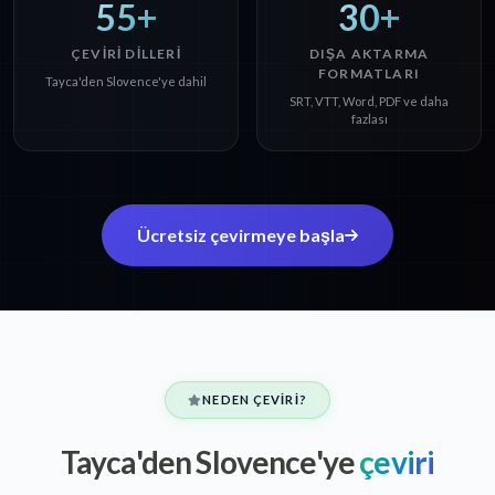
55+
30+
ÇEVIRI DILLERI
DIŞA AKTARMA
FORMATLARI
Tayca'den Slovence'ye dahil
SRT, VTT, Word, PDF ve daha
fazlası
Ücretsiz çevirmeye başla
NEDEN ÇEVIRI?
Tayca'den Slovence'ye
çeviri