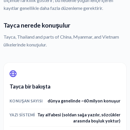
biçimde farklılık gösterir; bu nedenle yoğun lehçe içeren
kayıtlar genellikle daha fazla düzenleme gerektirir.
Tayca nerede konuşulur
Tayca, Thailand and parts of China, Myanmar, and Vietnam
ülkelerinde konuşulur.
Tayca bir bakışta
dünya genelinde ~60 milyon konuşur
KONUŞAN SAYISI
Tay alfabesi (soldan sağa yazılır, sözcükler
YAZI SISTEMI
arasında boşluk yoktur)