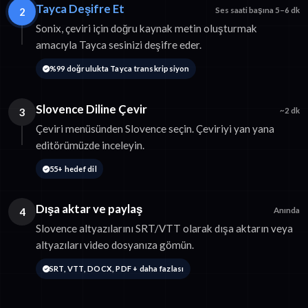
Tayca Deşifre Et
2
Ses saati başına 5–6 dk
Sonix, çeviri için doğru kaynak metin oluşturmak
amacıyla Tayca sesinizi deşifre eder.
%99 doğrulukta Tayca transkripsiyon
Slovence Diline Çevir
3
~2 dk
Çeviri menüsünden Slovence seçin. Çeviriyi yan yana
editörümüzde inceleyin.
55+ hedef dil
Dışa aktar ve paylaş
4
Anında
Slovence altyazılarını SRT/VTT olarak dışa aktarın veya
altyazıları video dosyanıza gömün.
SRT, VTT, DOCX, PDF + daha fazlası