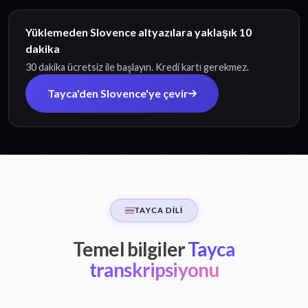
Yüklemeden Slovence altyazılara yaklaşık 10
dakika
30 dakika ücretsiz ile başlayın. Kredi kartı gerekmez.
Tayca'den Slovence'ye çevir
TAYCA DILI
Temel bilgiler
Tayca
transkripsiyonu