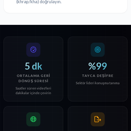
(khrap/kha) doğrulayın.
5 dk
%99
ORTALAMA GERI
TAYCA DEŞIFRE
DÖNÜŞ SÜRESI
Sektör lideri konuşma tanıma
Saatler süren video'leri
dakikalar içinde çevirin