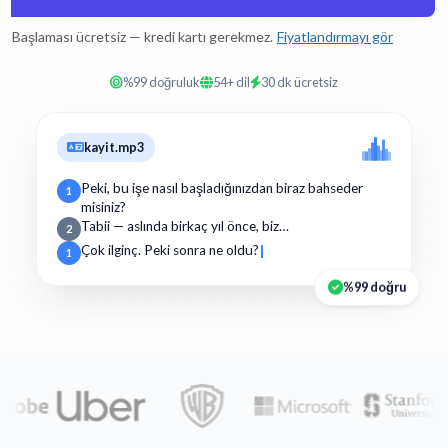
Başlaması ücretsiz — kredi kartı gerekmez.
Fiyatlandırmayı gör
%99 doğruluk
54+ dil
30 dk ücretsiz
kayit.mp3
Peki, bu işe nasıl başladığınızdan biraz bahseder
1
misiniz?
Tabii — aslında birkaç yıl önce, biz…
2
Çok ilginç. Peki sonra ne oldu?
1
%99 doğru