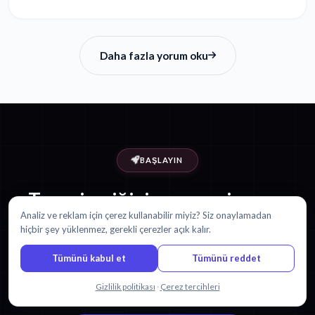
Daha fazla yorum oku
BAŞLAYIN
Tayca içeriğini şuna çevirmeye
hazır mısınız:
Analiz ve reklam için çerez kullanabilir miyiz? Siz onaylamadan
hiçbir şey yüklenmez, gerekli çerezler açık kalır.
Bengalce?
Tümünü kabul et
Tümünü reddet
30 dakika ücretsiz ile başlayın. Kredi kartı gerekmez.
Bizimle sohbet edin
Gizlilik politikası
·
Çerez tercihleri