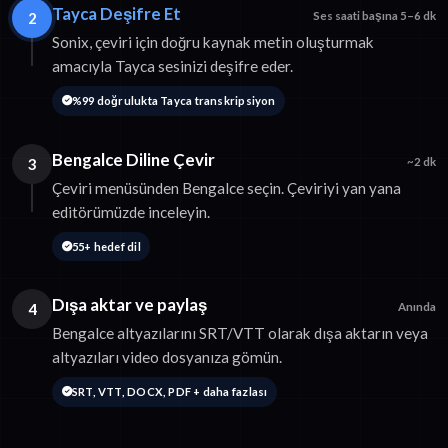
Tayca Deşifre Et
2
Ses saati başına 5–6 dk
Sonix, çeviri için doğru kaynak metin oluşturmak
amacıyla Tayca sesinizi deşifre eder.
%99 doğrulukta Tayca transkripsiyon
Bengalce Diline Çevir
3
~2 dk
Çeviri menüsünden Bengalce seçin. Çeviriyi yan yana
editörümüzde inceleyin.
55+ hedef dil
Dışa aktar ve paylaş
4
Anında
Bengalce altyazılarını SRT/VTT olarak dışa aktarın veya
altyazıları video dosyanıza gömün.
SRT, VTT, DOCX, PDF + daha fazlası