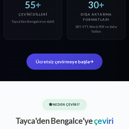
55+
30+
ÇEVIRI DILLERI
DIŞA AKTARMA
FORMATLARI
Tayca'den Bengalce'ye dahil
SRT, VTT, Word, PDF ve daha
fazlası
Ücretsiz çevirmeye başla
NEDEN ÇEVIRI?
Tayca'den Bengalce'ye
çeviri