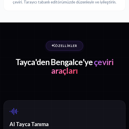
çeviri. Tarayıcı tabanlı editörümüzde düzenleyin ve iyileştirin.
ÖZELLIKLER
Tayca'den Bengalce'ye
çeviri
araçları
AI Tayca Tanıma