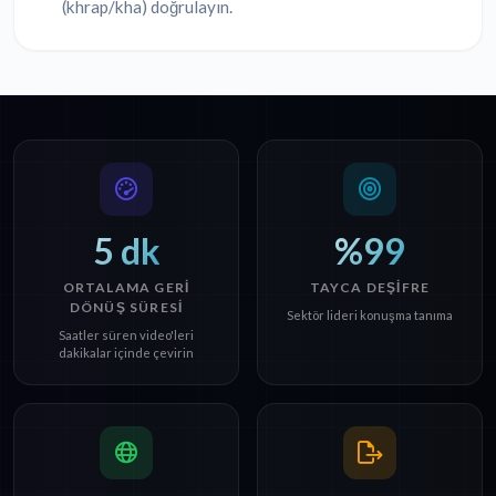
(khrap/kha) doğrulayın.
5 dk
%99
ORTALAMA GERI
TAYCA DEŞIFRE
DÖNÜŞ SÜRESI
Sektör lideri konuşma tanıma
Saatler süren video'leri
dakikalar içinde çevirin