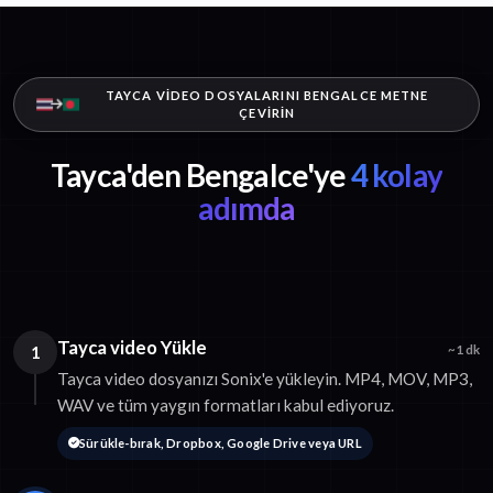
TAYCA VIDEO DOSYALARINI BENGALCE METNE
ÇEVIRIN
Tayca'den Bengalce'ye
4 kolay
adımda
Tayca video Yükle
1
~1 dk
Tayca video dosyanızı Sonix'e yükleyin. MP4, MOV, MP3,
WAV ve tüm yaygın formatları kabul ediyoruz.
Sürükle-bırak, Dropbox, Google Drive veya URL