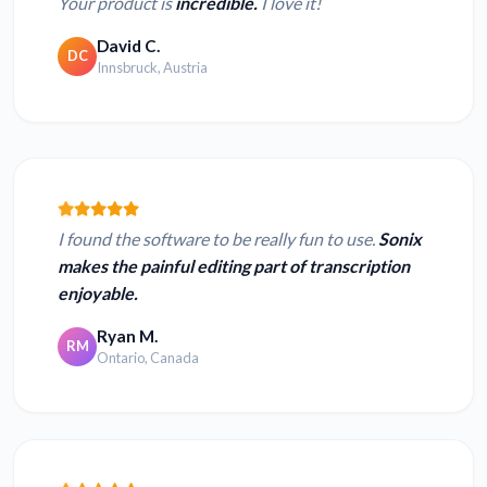
Your product is
incredible.
I love it!
David C.
DC
Innsbruck, Austria
I found the software to be really fun to use.
Sonix
makes the painful editing part of transcription
enjoyable.
Ryan M.
RM
Ontario, Canada