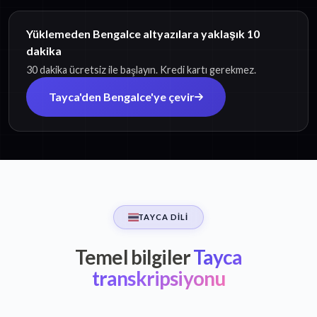
Yüklemeden Bengalce altyazılara yaklaşık 10
dakika
30 dakika ücretsiz ile başlayın. Kredi kartı gerekmez.
Tayca'den Bengalce'ye çevir
TAYCA DILI
Temel bilgiler
Tayca
transkripsiyonu