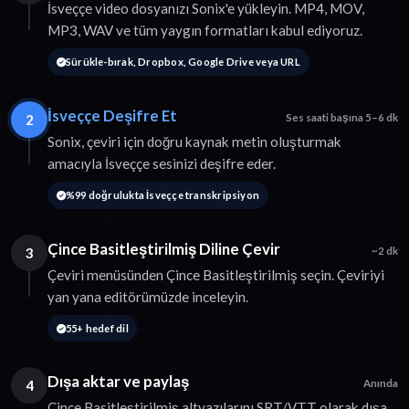
İsveççe video dosyanızı Sonix'e yükleyin. MP4, MOV,
MP3, WAV ve tüm yaygın formatları kabul ediyoruz.
Sürükle-bırak, Dropbox, Google Drive veya URL
İsveççe Deşifre Et
2
Ses saati başına 5–6 dk
Sonix, çeviri için doğru kaynak metin oluşturmak
amacıyla İsveççe sesinizi deşifre eder.
%99 doğrulukta İsveççe transkripsiyon
Çince Basitleştirilmiş Diline Çevir
3
~2 dk
Çeviri menüsünden Çince Basitleştirilmiş seçin. Çeviriyi
yan yana editörümüzde inceleyin.
55+ hedef dil
Dışa aktar ve paylaş
4
Anında
Çince Basitleştirilmiş altyazılarını SRT/VTT olarak dışa