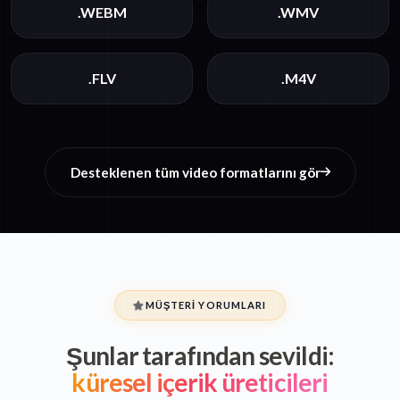
.WEBM
.WMV
.FLV
.M4V
Desteklenen tüm video formatlarını gör
MÜŞTERI YORUMLARI
Şunlar tarafından sevildi:
küresel içerik üreticileri