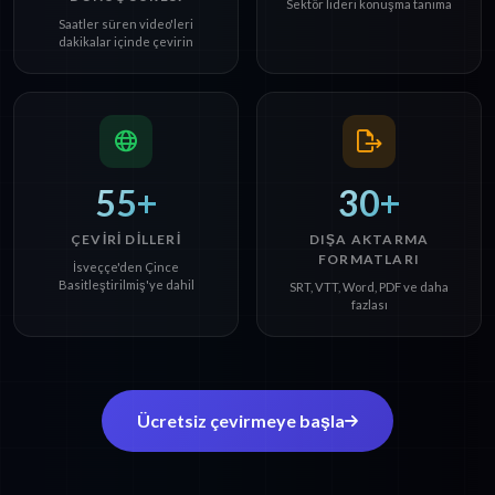
Sektör lideri konuşma tanıma
Saatler süren video'leri
dakikalar içinde çevirin
55+
30+
ÇEVIRI DILLERI
DIŞA AKTARMA
FORMATLARI
İsveççe'den Çince
Basitleştirilmiş'ye dahil
SRT, VTT, Word, PDF ve daha
fazlası
Ücretsiz çevirmeye başla