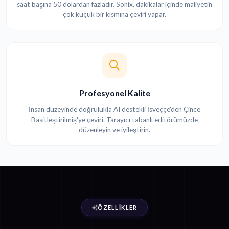
saat başına 50 dolardan fazladır. Sonix, dakikalar içinde maliyetin
çok küçük bir kısmına çeviri yapar.
Profesyonel Kalite
İnsan düzeyinde doğrulukla AI destekli İsveççe'den Çince
Basitleştirilmiş'ye çeviri. Tarayıcı tabanlı editörümüzde
düzenleyin ve iyileştirin.
ÖZELLIKLER