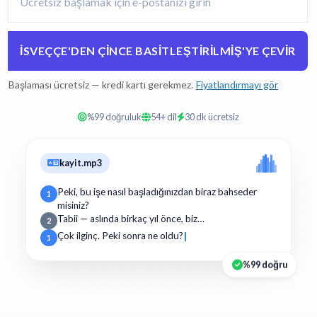
İSVEÇÇE'DEN ÇINCE BASITLEŞTIRILMIŞ'YE ÇEVIR
Başlaması ücretsiz — kredi kartı gerekmez.
Fiyatlandırmayı gör
%99 doğruluk
54+ dil
30 dk ücretsiz
kayit.mp3
Peki, bu işe nasıl başladığınızdan biraz bahseder
1
misiniz?
Tabii — aslında birkaç yıl önce, biz…
2
Çok ilginç. Peki sonra ne oldu?
1
%99 doğru