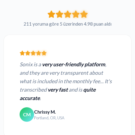
211 yoruma göre 5 üzerinden 4.98 puan aldı
Sonix is a
very user-friendly platform
,
and they are very transparent about
what is included in the monthly fee... It's
transcribed
very fast
and is
quite
accurate
.
Chrissy M.
CM
Portland, OR, USA