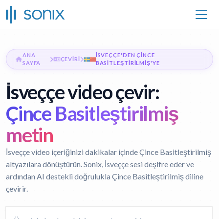
ANA
İSVEÇÇE'DEN ÇINCE
ÇEVIRI
SAYFA
BASITLEŞTIRILMIŞ'YE
İsveççe video çevir:
Çince Basitleştirilmiş
metin
İsveççe video içeriğinizi dakikalar içinde Çince Basitleştirilmiş
altyazılara dönüştürün. Sonix, İsveççe sesi deşifre eder ve
ardından AI destekli doğrulukla Çince Basitleştirilmiş diline
çevirir.