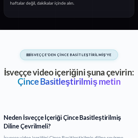
haftalar değil, dakikalar içinde alın.
İSVEÇÇE'DEN ÇINCE BASITLEŞTIRILMIŞ'YE
İsveççe video içeriğini şuna çevirin:
Çince Basitleştirilmiş metin
Neden İsveççe İçeriği Çince Basitleştirilmiş
Diline Çevrilmeli?
İsveççe video içeriğini Çince Basitleştirilmiş diline çevirme