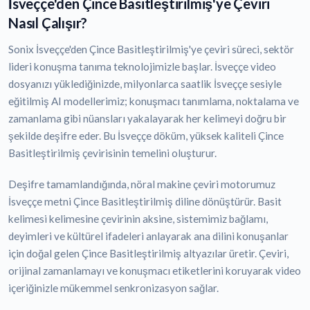
İsveççe'den Çince Basitleştirilmiş'ye Çeviri
Nasıl Çalışır?
Sonix İsveççe'den Çince Basitleştirilmiş'ye çeviri süreci, sektör
lideri konuşma tanıma teknolojimizle başlar. İsveççe video
dosyanızı yüklediğinizde, milyonlarca saatlik İsveççe sesiyle
eğitilmiş AI modellerimiz; konuşmacı tanımlama, noktalama ve
zamanlama gibi nüansları yakalayarak her kelimeyi doğru bir
şekilde deşifre eder. Bu İsveççe döküm, yüksek kaliteli Çince
Basitleştirilmiş çevirisinin temelini oluşturur.
Deşifre tamamlandığında, nöral makine çeviri motorumuz
İsveççe metni Çince Basitleştirilmiş diline dönüştürür. Basit
kelimesi kelimesine çevirinin aksine, sistemimiz bağlamı,
deyimleri ve kültürel ifadeleri anlayarak ana dilini konuşanlar
için doğal gelen Çince Basitleştirilmiş altyazılar üretir. Çeviri,
orijinal zamanlamayı ve konuşmacı etiketlerini koruyarak video
içeriğinizle mükemmel senkronizasyon sağlar.