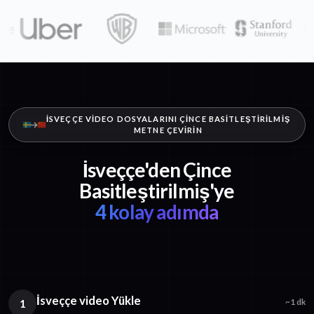
İSVEÇÇE VIDEO DOSYALARINI ÇINCE BASITLEŞTIRILMIŞ
METNE ÇEVIRIN
İsveççe'den Çince
Basitleştirilmiş'ye
4 kolay adımda
İsveççe video Yükle
1
~1 dk