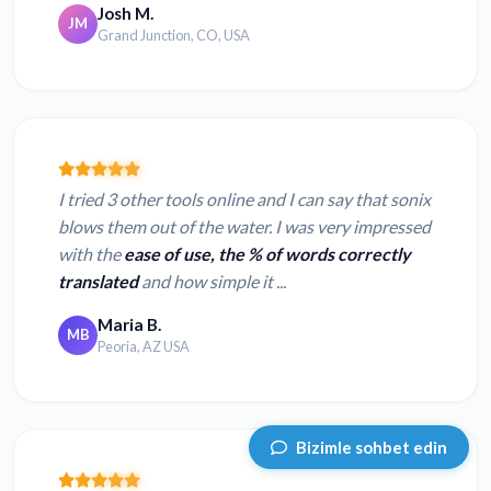
Josh M.
JM
Grand Junction, CO, USA
I tried 3 other tools online and I can say that sonix
blows them out of the water. I was very impressed
with the
ease of use, the % of words correctly
translated
and how simple it ...
Maria B.
MB
Peoria, AZ USA
Bizimle sohbet edin