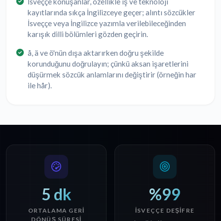
İsveççe konuşanlar, özellikle iş ve teknoloji
kayıtlarında sıkça İngilizceye geçer; alıntı sözcükler
İsveççe veya İngilizce yazımla verilebileceğinden
karışık dilli bölümleri gözden geçirin.
å, ä ve ö'nün dışa aktarırken doğru şekilde
korunduğunu doğrulayın; çünkü aksan işaretlerini
düşürmek sözcük anlamlarını değiştirir (örneğin har
ile hår).
5 dk
%99
ORTALAMA GERI
İSVEÇÇE DEŞIFRE
DÖNÜŞ SÜRESI