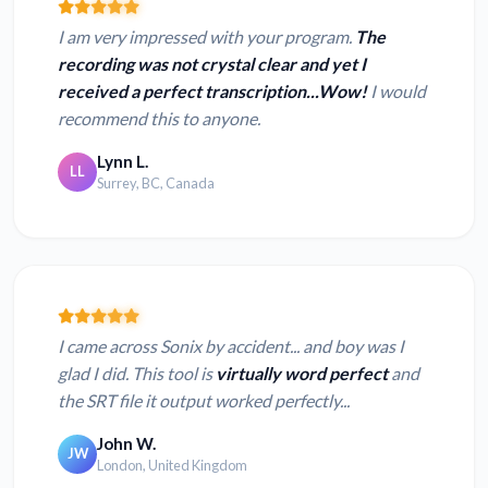
I am very impressed with your program.
The
recording was not crystal clear and yet I
received a perfect transcription...Wow!
I would
recommend this to anyone.
Lynn L.
LL
Surrey, BC, Canada
I came across Sonix by accident... and boy was I
glad I did. This tool is
virtually word perfect
and
the SRT file it output worked perfectly...
John W.
JW
London, United Kingdom