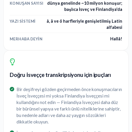
dünya genelinde ~10 milyon konuşur;
KONUŞAN SAYISI
başlıca İsveç ve Finlandiya'da
å, ä ve ö harfleriyle genişletilmiş Latin
YAZI SISTEMI
alfabesi
Hallå!
MERHABA DEYIN
Doğru İsveççe transkripsiyonu için ipuçları
Bir deşifreyi gözden geçirmeden önce konuşmacıların
İsveç İsveççesi mi yoksa Finlandiya İsveççesi mi
kullandığını not edin — Finlandiya İsveççesi daha düz
bir bürünsel yapıya ve farklı ünlü niteliklerine sahiptir,
bu nedenle adları ve daha az yaygın sözcükleri
dikkatle okuyun.