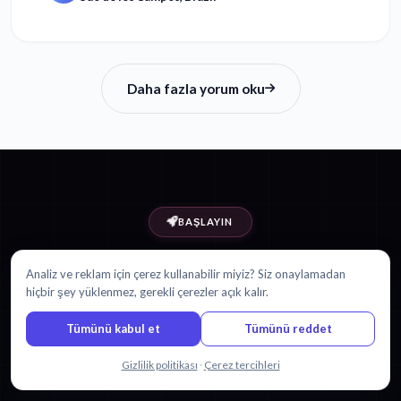
Daha fazla yorum oku
BAŞLAYIN
Slovakça içeriğini şuna çevirmeye
Analiz ve reklam için çerez kullanabilir miyiz? Siz onaylamadan
hazır mısınız:
hiçbir şey yüklenmez, gerekli çerezler açık kalır.
İbranice?
Tümünü kabul et
Tümünü reddet
30 dakika ücretsiz ile başlayın. Kredi kartı gerekmez.
Bizimle sohbet edin
Gizlilik politikası
·
Çerez tercihleri