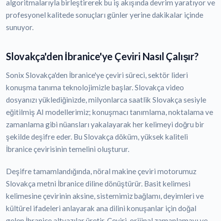
algoritmalarıyla birleştirerek bu iş akışında devrim yaratıyor ve
profesyonel kalitede sonuçları günler yerine dakikalar içinde
sunuyor.
Slovakça'den İbranice'ye Çeviri Nasıl Çalışır?
Sonix Slovakça'den İbranice'ye çeviri süreci, sektör lideri
konuşma tanıma teknolojimizle başlar. Slovakça video
dosyanızı yüklediğinizde, milyonlarca saatlik Slovakça sesiyle
eğitilmiş AI modellerimiz; konuşmacı tanımlama, noktalama ve
zamanlama gibi nüansları yakalayarak her kelimeyi doğru bir
şekilde deşifre eder. Bu Slovakça döküm, yüksek kaliteli
İbranice çevirisinin temelini oluşturur.
Deşifre tamamlandığında, nöral makine çeviri motorumuz
Slovakça metni İbranice diline dönüştürür. Basit kelimesi
kelimesine çevirinin aksine, sistemimiz bağlamı, deyimleri ve
kültürel ifadeleri anlayarak ana dilini konuşanlar için doğal
gelen İbranice altyazılar üretir. Çeviri, orijinal zamanlamayı ve