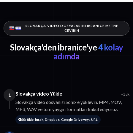
SLOVAKÇA VIDEO DOSYALARINI İBRANICE METNE
ÇEVIRIN
Slovakça'den İbranice'ye
4 kolay
adımda
Slovakça video Yükle
1
~1 dk
Slovakça video dosyanızı Sonix'e yükleyin. MP4, MOV,
MP3, WAV ve tüm yaygın formatları kabul ediyoruz.
Sürükle-bırak, Dropbox, Google Drive veya URL