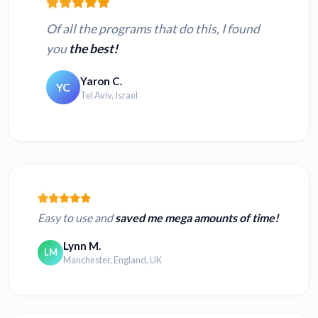
Of all the programs that do this, I found
you
the best!
Yaron C.
YC
Tel Aviv, Israel
Easy to use and
saved me mega amounts of time!
Lynn M.
LM
Manchester, England, UK