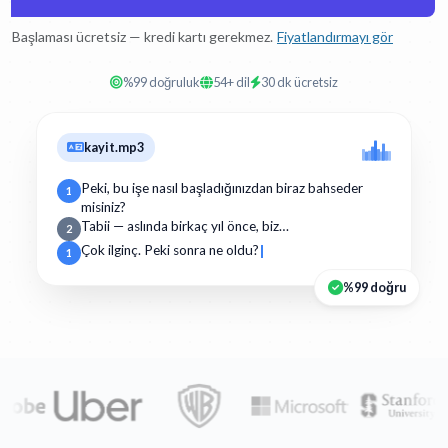
Başlaması ücretsiz — kredi kartı gerekmez.
Fiyatlandırmayı gör
%99 doğruluk
54+ dil
30 dk ücretsiz
kayit.mp3
Peki, bu işe nasıl başladığınızdan biraz bahseder
1
misiniz?
Tabii — aslında birkaç yıl önce, biz…
2
Çok ilginç. Peki sonra ne oldu?
1
%99 doğru