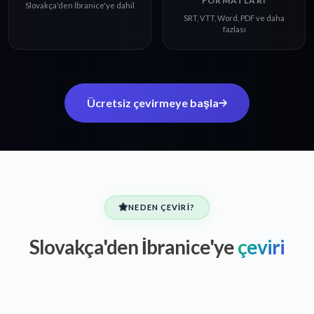
FORMATLARI
Slovakça'den İbranice'ye dahil
SRT, VTT, Word, PDF ve daha
fazlası
Ücretsiz çevirmeye başla
NEDEN ÇEVIRI?
Slovakça'den İbranice'ye
çeviri