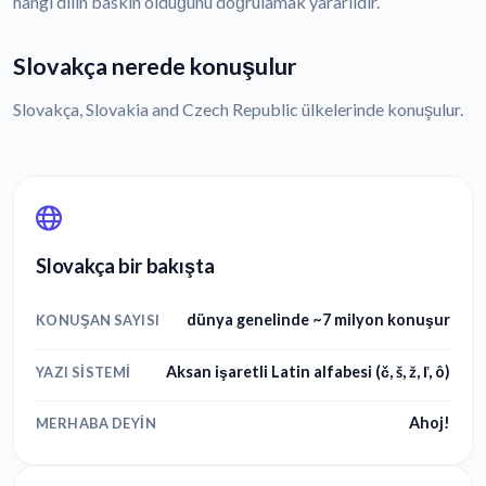
hangi dilin baskın olduğunu doğrulamak yararlıdır.
Slovakça nerede konuşulur
Slovakça, Slovakia and Czech Republic ülkelerinde konuşulur.
Slovakça bir bakışta
dünya genelinde ~7 milyon konuşur
KONUŞAN SAYISI
Aksan işaretli Latin alfabesi (č, š, ž, ľ, ô)
YAZI SISTEMI
Ahoj!
MERHABA DEYIN