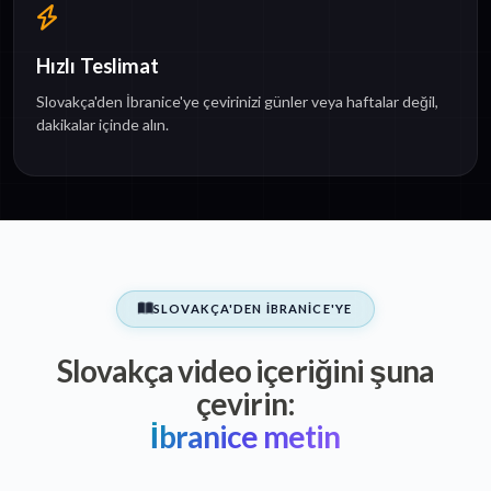
Hızlı Teslimat
Slovakça'den İbranice'ye çevirinizi günler veya haftalar değil,
dakikalar içinde alın.
SLOVAKÇA'DEN İBRANICE'YE
Slovakça video içeriğini şuna
çevirin:
İbranice metin