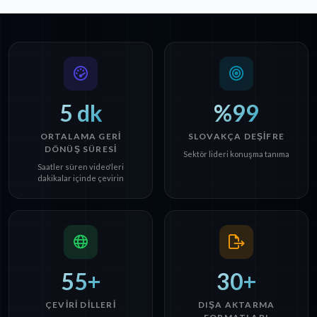
5 dk
%99
ORTALAMA GERI
SLOVAKÇA DEŞIFRE
DÖNÜŞ SÜRESI
Sektör lideri konuşma tanıma
Saatler süren video'leri
dakikalar içinde çevirin
55+
30+
ÇEVIRI DILLERI
DIŞA AKTARMA