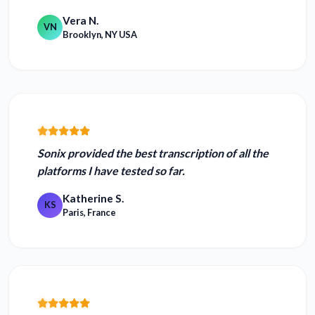
Vera N.
VN
Brooklyn, NY USA
Sonix provided the
best transcription of all the
platforms I have tested
so far.
Katherine S.
KS
Paris, France