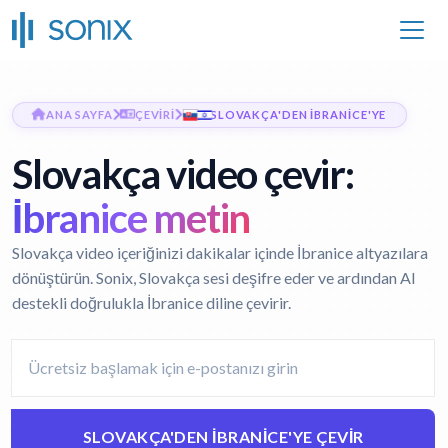
ANA SAYFA
ÇEVIRI
SLOVAKÇA'DEN İBRANICE'YE
Slovakça video çevir:
İbranice metin
Slovakça video içeriğinizi dakikalar içinde İbranice altyazılara
dönüştürün. Sonix, Slovakça sesi deşifre eder ve ardından AI
destekli doğrulukla İbranice diline çevirir.
SLOVAKÇA'DEN İBRANICE'YE ÇEVIR