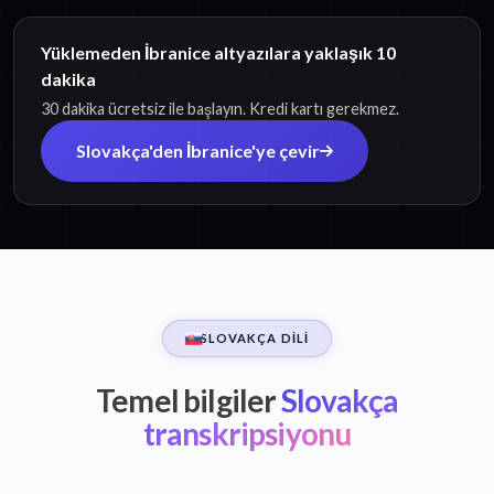
Yüklemeden İbranice altyazılara yaklaşık 10
dakika
30 dakika ücretsiz ile başlayın. Kredi kartı gerekmez.
Slovakça'den İbranice'ye çevir
SLOVAKÇA DILI
Temel bilgiler
Slovakça
transkripsiyonu