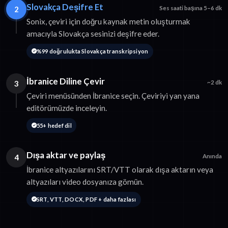
Slovakça Deşifre Et
2
Ses saati başına 5–6 dk
Sonix, çeviri için doğru kaynak metin oluşturmak
amacıyla Slovakça sesinizi deşifre eder.
%99 doğrulukta Slovakça transkripsiyon
İbranice Diline Çevir
3
~2 dk
Çeviri menüsünden İbranice seçin. Çeviriyi yan yana
editörümüzde inceleyin.
55+ hedef dil
Dışa aktar ve paylaş
4
Anında
İbranice altyazılarını SRT/VTT olarak dışa aktarın veya
altyazıları video dosyanıza gömün.
SRT, VTT, DOCX, PDF + daha fazlası