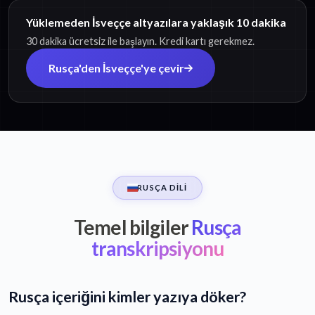
Yüklemeden İsveççe altyazılara yaklaşık 10 dakika
30 dakika ücretsiz ile başlayın. Kredi kartı gerekmez.
Rusça'den İsveççe'ye çevir
RUSÇA DILI
Temel bilgiler
Rusça
transkripsiyonu
Rusça içeriğini kimler yazıya döker?