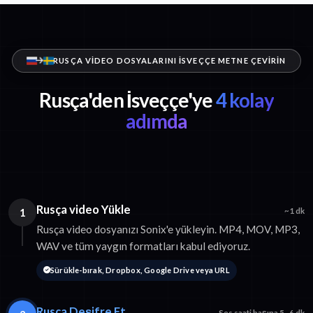
RUSÇA VIDEO DOSYALARINI İSVEÇÇE METNE ÇEVIRIN
Rusça'den İsveççe'ye
4 kolay
adımda
Rusça video Yükle
1
~1 dk
Rusça video dosyanızı Sonix'e yükleyin. MP4, MOV, MP3,
WAV ve tüm yaygın formatları kabul ediyoruz.
Sürükle-bırak, Dropbox, Google Drive veya URL
Rusça Deşifre Et
Ses saati başına 5–6 dk