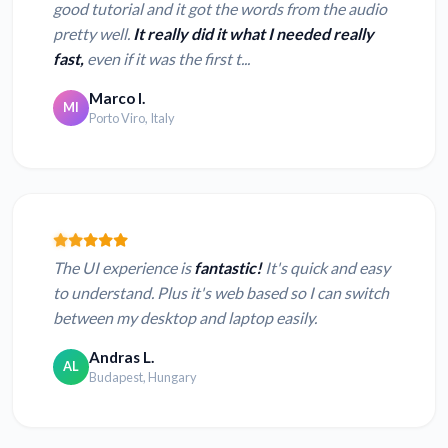
good tutorial and it got the words from the audio
pretty well.
It really did it what I needed really
fast,
even if it was the first t...
Marco I.
MI
Porto Viro, Italy
The UI experience is
fantastic!
It's quick and easy
to understand. Plus it's web based so I can switch
between my desktop and laptop easily.
Andras L.
AL
Budapest, Hungary