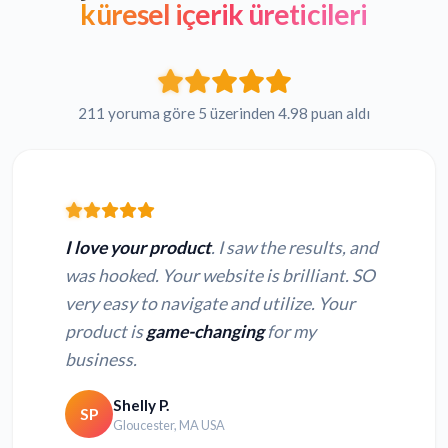
küresel içerik üreticileri
211 yoruma göre 5 üzerinden 4.98 puan aldı
I love your product
. I saw the results, and
was hooked. Your website is brilliant. SO
very easy to navigate and utilize. Your
product is
game-changing
for my
business.
Shelly P.
SP
Gloucester, MA USA