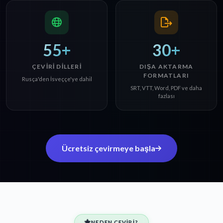
55+
30+
ÇEVIRI DILLERI
DIŞA AKTARMA
FORMATLARI
Rusça'den İsveççe'ye dahil
SRT, VTT, Word, PDF ve daha
fazlası
Ücretsiz çevirmeye başla
NEDEN ÇEVIRI?