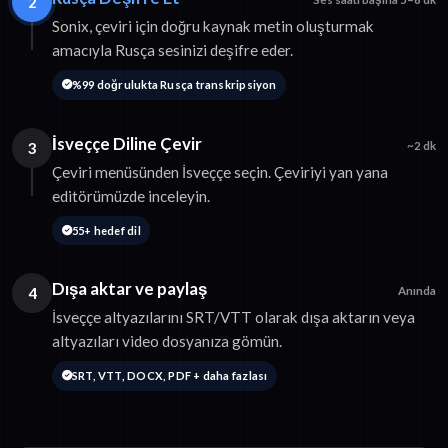
2
Sonix, çeviri için doğru kaynak metin oluşturmak
amacıyla Rusça sesinizi deşifre eder.
%99 doğrulukta Rusça transkripsiyon
İsveççe Diline Çevir
3
~2 dk
Çeviri menüsünden İsveççe seçin. Çeviriyi yan yana
editörümüzde inceleyin.
55+ hedef dil
Dışa aktar ve paylaş
4
Anında
İsveççe altyazılarını SRT/VTT olarak dışa aktarın veya
altyazıları video dosyanıza gömün.
SRT, VTT, DOCX, PDF + daha fazlası