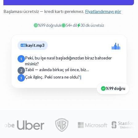
Başlaması ücretsiz — kredi kartı gerekmez.
Fiyatlandırmayı gör
%99 doğruluk
54+ dil
30 dk ücretsiz
kayit.mp3
Peki, bu işe nasıl başladığınızdan biraz bahseder
1
misiniz?
Tabii — aslında birkaç yıl önce, biz…
2
Çok ilginç. Peki sonra ne oldu?
1
%99 doğru