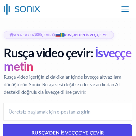
ANA SAYFA
ÇEVIRI
RUSÇA'DEN İSVEÇÇE'YE
Rusça video çevir:
İsveççe
metin
Rusça video içeriğinizi dakikalar içinde İsveççe altyazılara
dönüştürün. Sonix, Rusça sesi deşifre eder ve ardından AI
destekli doğrulukla İsveççe diline çevirir.
RUSÇA'DEN İSVEÇÇE'YE ÇEVIR