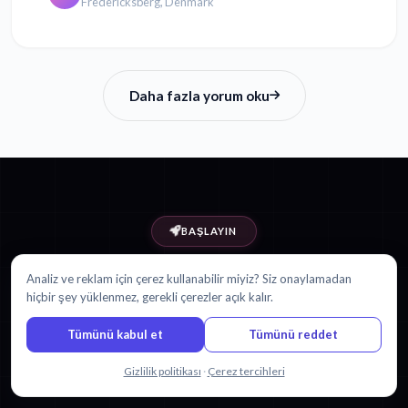
Fredericksberg, Denmark
Daha fazla yorum oku
BAŞLAYIN
Rusça içeriğini şuna çevirmeye
Analiz ve reklam için çerez kullanabilir miyiz? Siz onaylamadan
hiçbir şey yüklenmez, gerekli çerezler açık kalır.
hazır mısınız:
İsveççe?
Tümünü kabul et
Tümünü reddet
Bizimle sohbet edin
Gizlilik politikası
·
Çerez tercihleri
30 dakika ücretsiz ile başlayın. Kredi kartı gerekmez.