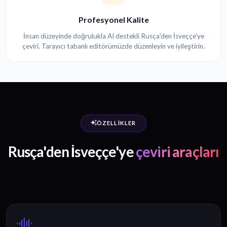
Profesyonel Kalite
İnsan düzeyinde doğrulukla AI destekli Rusça'den İsveççe'ye
çeviri. Tarayıcı tabanlı editörümüzde düzenleyin ve iyileştirin.
ÖZELLIKLER
Rusça'den İsveççe'ye
çeviri araçları