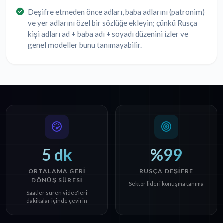
Deşifre etmeden önce adları, baba adlarını (patronim)
ve yer adlarını özel bir sözlüğe ekleyin; çünkü Rusça
kişi adları ad + baba adı + soyadı düzenini izler ve
genel modeller bunu tanımayabilir.
5 dk
%99
ORTALAMA GERI
RUSÇA DEŞIFRE
DÖNÜŞ SÜRESI
Sektör lideri konuşma tanıma
Saatler süren video'leri
dakikalar içinde çevirin