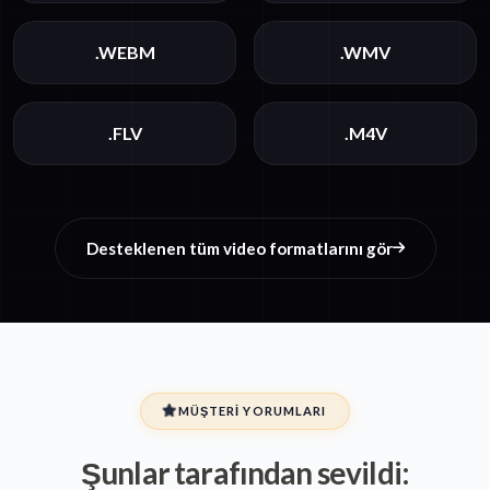
.WEBM
.WMV
.FLV
.M4V
Desteklenen tüm video formatlarını gör
MÜŞTERI YORUMLARI
Şunlar tarafından sevildi: