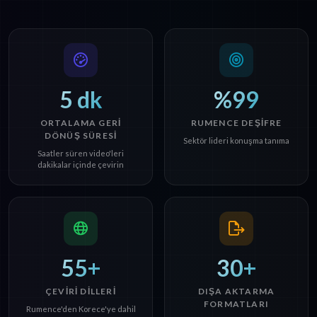
5 dk
%99
ORTALAMA GERI
RUMENCE DEŞIFRE
DÖNÜŞ SÜRESI
Sektör lideri konuşma tanıma
Saatler süren video'leri
dakikalar içinde çevirin
55+
30+
ÇEVIRI DILLERI
DIŞA AKTARMA
FORMATLARI
Rumence'den Korece'ye dahil