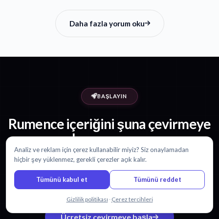
Daha fazla yorum oku
BAŞLAYIN
Rumence içeriğini şuna çevirmeye
hazır mısınız:
Korece?
Analiz ve reklam için çerez kullanabilir miyiz? Siz onaylamadan
hiçbir şey yüklenmez, gerekli çerezler açık kalır.
30 dakika ücretsiz ile başlayın. Kredi kartı gerekmez.
Tümünü kabul et
Tümünü reddet
Bizimle sohbet edin
Gizlilik politikası
·
Çerez tercihleri
Ücretsiz çevirmeye başla