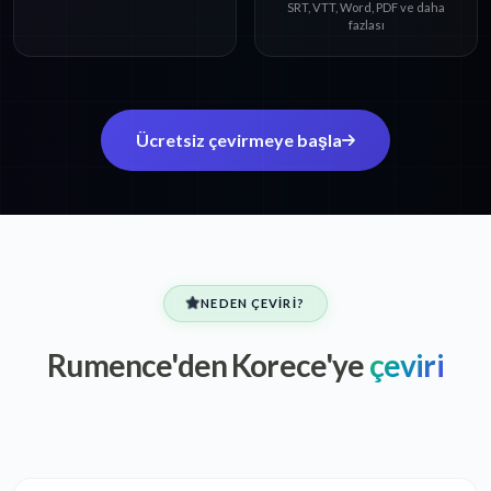
SRT, VTT, Word, PDF ve daha
fazlası
Ücretsiz çevirmeye başla
NEDEN ÇEVIRI?
Rumence'den Korece'ye
çeviri