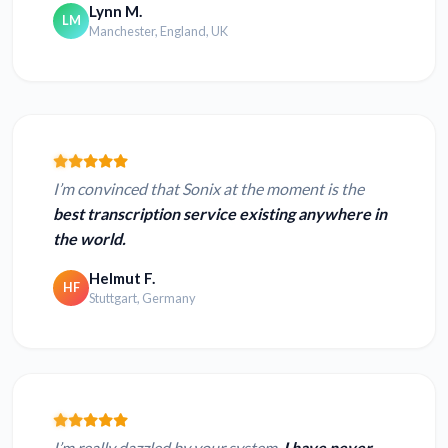
Lynn M.
LM
Manchester, England, UK
I’m convinced that Sonix at the moment is the
best transcription service existing anywhere in
the world.
Helmut F.
HF
Stuttgart, Germany
I’m really dazzled by your system.
I have never