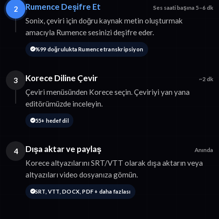
Rumence Deşifre Et
2
Ses saati başına 5–6 dk
Sonix, çeviri için doğru kaynak metin oluşturmak
amacıyla Rumence sesinizi deşifre eder.
%99 doğrulukta Rumence transkripsiyon
Korece Diline Çevir
3
~2 dk
Çeviri menüsünden Korece seçin. Çeviriyi yan yana
editörümüzde inceleyin.
55+ hedef dil
Dışa aktar ve paylaş
4
Anında
Korece altyazılarını SRT/VTT olarak dışa aktarın veya
altyazıları video dosyanıza gömün.
SRT, VTT, DOCX, PDF + daha fazlası