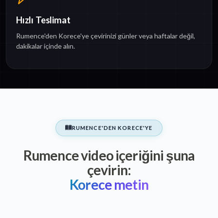
Hızlı Teslimat
Rumence'den Korece'ye çevirinizi günler veya haftalar değil,
dakikalar içinde alın.
RUMENCE'DEN KORECE'YE
Rumence video içeriğini şuna
çevirin:
Korece metin