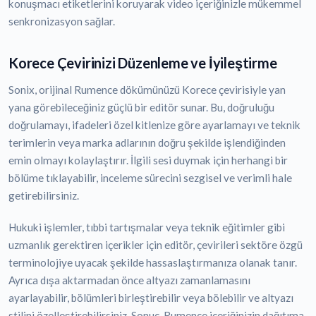
konuşmacı etiketlerini koruyarak video içeriğinizle mükemmel
senkronizasyon sağlar.
Korece Çevirinizi Düzenleme ve İyileştirme
Sonix, orijinal Rumence dökümünüzü Korece çevirisiyle yan
yana görebileceğiniz güçlü bir editör sunar. Bu, doğruluğu
doğrulamayı, ifadeleri özel kitlenize göre ayarlamayı ve teknik
terimlerin veya marka adlarının doğru şekilde işlendiğinden
emin olmayı kolaylaştırır. İlgili sesi duymak için herhangi bir
bölüme tıklayabilir, inceleme sürecini sezgisel ve verimli hale
getirebilirsiniz.
Hukuki işlemler, tıbbi tartışmalar veya teknik eğitimler gibi
uzmanlık gerektiren içerikler için editör, çevirileri sektöre özgü
terminolojiye uyacak şekilde hassaslaştırmanıza olanak tanır.
Ayrıca dışa aktarmadan önce altyazı zamanlamasını
ayarlayabilir, bölümleri birleştirebilir veya bölebilir ve altyazı
stilini özelleştirebilirsiniz. Sonuç, Rumence içeriğinizin dağıtıma