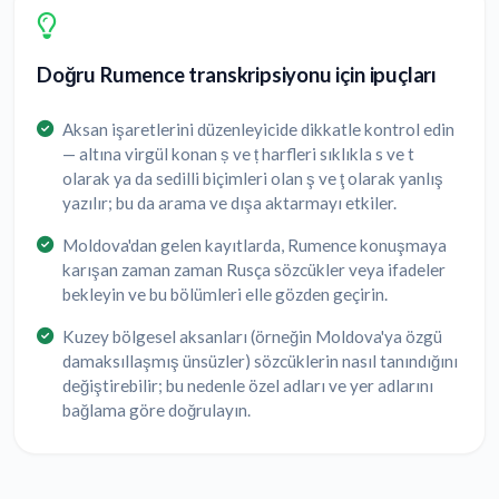
Doğru Rumence transkripsiyonu için ipuçları
Aksan işaretlerini düzenleyicide dikkatle kontrol edin
— altına virgül konan ș ve ț harfleri sıklıkla s ve t
olarak ya da sedilli biçimleri olan ş ve ţ olarak yanlış
yazılır; bu da arama ve dışa aktarmayı etkiler.
Moldova'dan gelen kayıtlarda, Rumence konuşmaya
karışan zaman zaman Rusça sözcükler veya ifadeler
bekleyin ve bu bölümleri elle gözden geçirin.
Kuzey bölgesel aksanları (örneğin Moldova'ya özgü
damaksıllaşmış ünsüzler) sözcüklerin nasıl tanındığını
değiştirebilir; bu nedenle özel adları ve yer adlarını
bağlama göre doğrulayın.