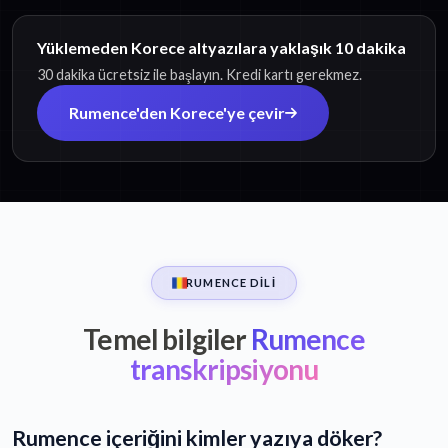
Yüklemeden Korece altyazılara yaklaşık 10 dakika
30 dakika ücretsiz ile başlayın. Kredi kartı gerekmez.
Rumence'den Korece'ye çevir
RUMENCE DILI
Temel bilgiler
Rumence
transkripsiyonu
Rumence içeriğini kimler yazıya döker?