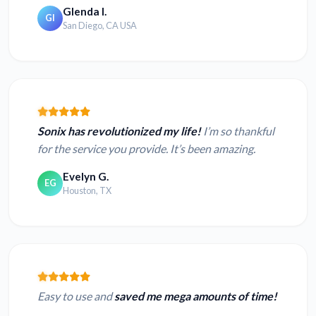
Glenda I.
GI
San Diego, CA USA
Sonix has revolutionized my life!
I’m so thankful
for the service you provide. It’s been amazing.
Evelyn G.
EG
Houston, TX
Easy to use and
saved me mega amounts of time!