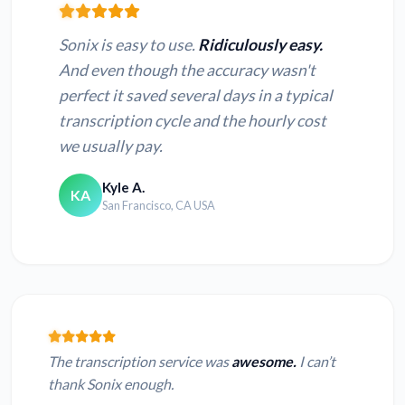
Sonix is easy to use.
Ridiculously easy.
And even though the accuracy wasn't
perfect it saved several days in a typical
transcription cycle and the hourly cost
we usually pay.
Kyle A.
KA
San Francisco, CA USA
The transcription service was
awesome.
I can’t
thank Sonix enough.