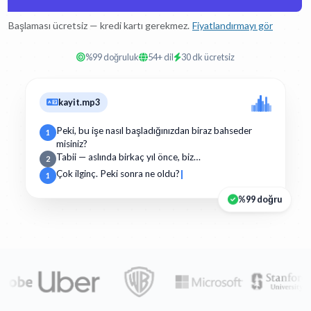
Başlaması ücretsiz — kredi kartı gerekmez.
Fiyatlandırmayı gör
%99 doğruluk
54+ dil
30 dk ücretsiz
kayit.mp3
Peki, bu işe nasıl başladığınızdan biraz bahseder
1
misiniz?
Tabii — aslında birkaç yıl önce, biz…
2
Çok ilginç. Peki sonra ne oldu?
1
%99 doğru