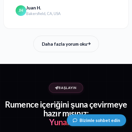
Juan H.
JH
Bakersfield, CA, USA
Daha fazla yorum oku
BAŞLAYIN
Rumence içeriğini şuna çevirmeye
hazır mısınız:
Yunanca?
Bizimle sohbet edin