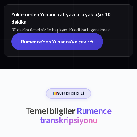
Yüklemeden Yunanca altyazılara yaklaşık 10
dakika
30 dakika ücretsiz ile başlayın. Kredi kartı gerekmez.
Rumence'den Yunanca'ye çevir
RUMENCE DILI
Temel bilgiler
Rumence
transkripsiyonu