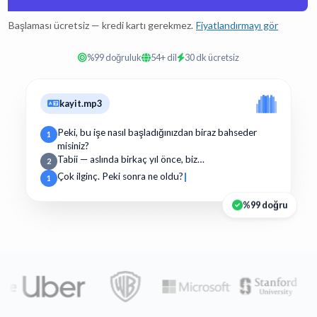
Başlaması ücretsiz — kredi kartı gerekmez.
Fiyatlandırmayı gör
%99 doğruluk
54+ dil
30 dk ücretsiz
kayit.mp3
Peki, bu işe nasıl başladığınızdan biraz bahseder
1
misiniz?
Tabii — aslında birkaç yıl önce, biz…
2
Çok ilginç. Peki sonra ne oldu?
1
%99 doğru