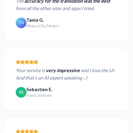
The
accuracy for the translation was the best
from all the other sites and apps I tried.
Tania G.
TG
Mexico City, Mexico
Your service is
very impressive
and I love the UI.
And that's an AI expert speaking ;-)
Sebastien E.
SE
Hanoi, Vietnam