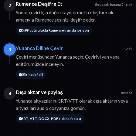
Rumence Deşifre Et
2
Ses saati başına 5–6 dk
Sonix, çeviri için doğru kaynak metin oluşturmak
amacıyla Rumence sesinizi deşifre eder.
%99 doğrulukta Rumence transkripsiyon
Yunanca Diline Çevir
3
~2 dk
Çeviri menüsünden Yunanca seçin. Çeviriyi yan yana
editörümüzde inceleyin.
55+ hedef dil
Dışa aktar ve paylaş
4
Anında
Yunanca altyazılarını SRT/VTT olarak dışa aktarın veya
altyazıları audio dosyanıza gömün.
SRT, VTT, DOCX, PDF + daha fazlası