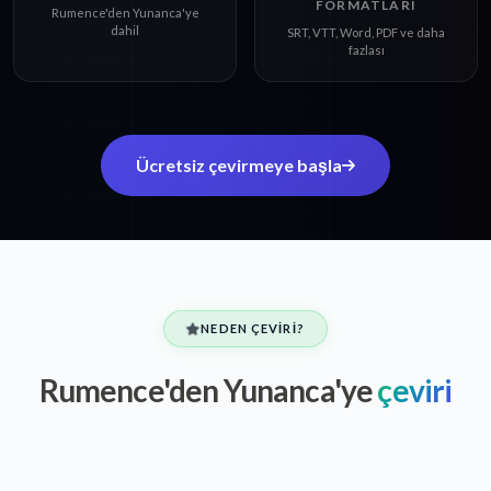
FORMATLARI
Rumence'den Yunanca'ye
dahil
SRT, VTT, Word, PDF ve daha
fazlası
Ücretsiz çevirmeye başla
NEDEN ÇEVIRI?
Rumence'den Yunanca'ye
çeviri