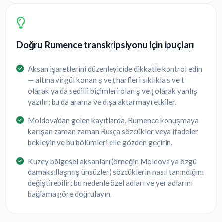
Doğru Rumence transkripsiyonu için ipuçları
Aksan işaretlerini düzenleyicide dikkatle kontrol edin
— altına virgül konan ș ve ț harfleri sıklıkla s ve t
olarak ya da sedilli biçimleri olan ş ve ţ olarak yanlış
yazılır; bu da arama ve dışa aktarmayı etkiler.
Moldova'dan gelen kayıtlarda, Rumence konuşmaya
karışan zaman zaman Rusça sözcükler veya ifadeler
bekleyin ve bu bölümleri elle gözden geçirin.
Kuzey bölgesel aksanları (örneğin Moldova'ya özgü
damaksıllaşmış ünsüzler) sözcüklerin nasıl tanındığını
değiştirebilir; bu nedenle özel adları ve yer adlarını
bağlama göre doğrulayın.