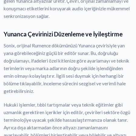
gelen Yunanca altyazılar üretir. Çeviri, orijinal zamanlamayı ve
konuşmacı etiketlerini koruyarak audio içeriğinizle mükemmel
senkronizasyon sağlar.
Yunanca Çevirinizi Düzenleme ve İyileştirme
Sonix, orijinal Rumence dökümünüzü Yunanca çevirisiyle yan
yana görebileceğiniz güçlü bir editör sunar. Bu, doğruluğu
doğrulamayı, ifadeleri özel kitlenize göre ayarlamayı ve teknik
terimlerin veya marka adlarının doğru şekilde işlendiğinden
emin olmayı kolaylaştırır. İlgili sesi duymak için herhangi bir
bölüme tıklayabilir, inceleme sürecini sezgisel ve verimli hale
getirebilirsiniz.
Hukuki işlemler, tıbbi tartışmalar veya teknik eğitimler gibi
uzmanlık gerektiren içerikler için editör, çevirileri sektöre özgü
terminolojiye uyacak şekilde hassaslaştırmanıza olanak tanır.
Ayrıca dışa aktarmadan önce altyazı zamanlamasını
ayarlayabilir, bölümleri birleştirebilir veya bölebilir ve altyazı