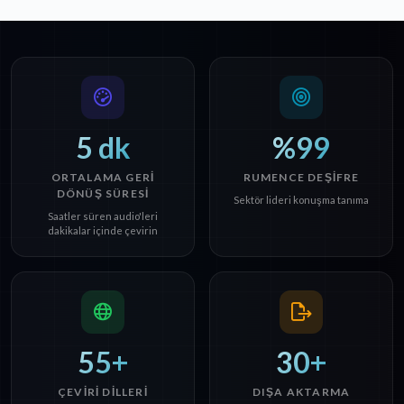
5 dk
%99
ORTALAMA GERI
RUMENCE DEŞIFRE
DÖNÜŞ SÜRESI
Sektör lideri konuşma tanıma
Saatler süren audio'leri
dakikalar içinde çevirin
55+
30+
ÇEVIRI DILLERI
DIŞA AKTARMA