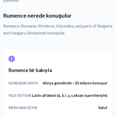
içerebilir.
Rumence nerede konuşulur
Rumence, Romania, Moldova, Vojvodina, and parts of Bulgaria
and Hungary ülkelerinde konuşulur.
Rumence bir bakışta
dünya genelinde ~25 milyon konuşur
KONUŞAN SAYISI
Latin alfabesi (ă, â, î, ș, ț aksan işaretleriyle)
YAZI SISTEMI
Salut
MERHABA DEYIN