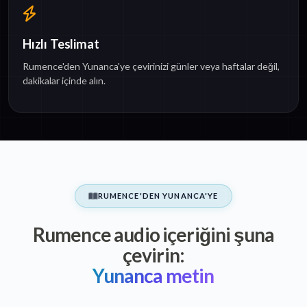
Hızlı Teslimat
Rumence'den Yunanca'ye çevirinizi günler veya haftalar değil,
dakikalar içinde alın.
RUMENCE'DEN YUNANCA'YE
Rumence audio içeriğini şuna
çevirin:
Yunanca metin